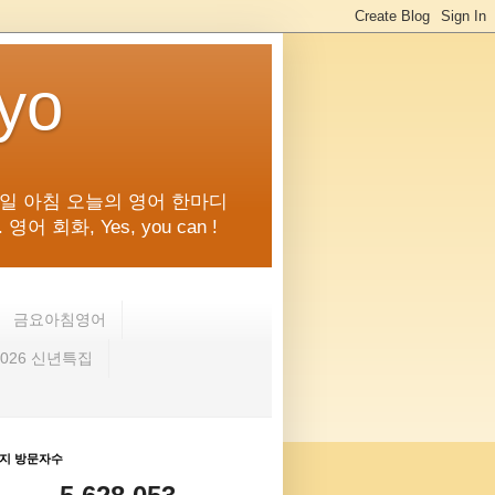
kyo
일 아침 오늘의 영어 한마디
화, Yes, you can !
금요아침영어
2026 신년특집
지 방문자수