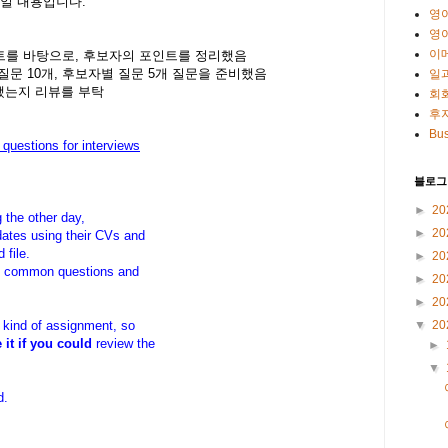
 메일 내용입니다.
영
영
이
트를 바탕으로, 후보자의 포인트를 정리했음
질문 10개, 후보자별 질문 5개 질문을 준비했음
일
 됐는지 리뷰를 부탁
회
후
Bus
questions for interviews
블로그
►
20
 the other day,
►
20
dates using their CVs and
 file.
►
20
10 common questions and
►
20
►
20
is kind of assignment, so
▼
20
 it if you could
review the
►
▼
d.