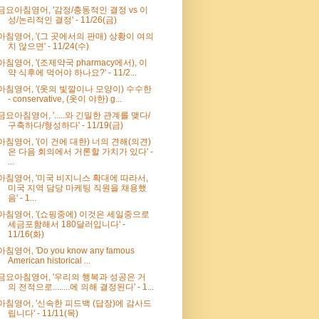
금요아침영어, '감정/충동적인 결정 vs 이
성/논리적인 결정' - 11/26(금)
아침영어, '(그 곳에서의 판매) 상황이 여의
치 않으면' - 11/24(수)
아침영어, '(조제약국 pharmacy에서), 이
약 식후에 먹어야 하나요?' - 11/2...
아침영어, '(옷의 빛깔이나 모양이) 수수한
- conservative, (옷이 야한) g...
금요아침영어, '.....와 긴밀한 관계를 맺다/
구축하다/형성하다' - 11/19(금)
아침영어, '(이 건에 대한) 너의 견해(의견)
은 다음 회의에서 거론할 가치가 있다' -
...
아침영어, '미국 비지니스 확대에 따라서,
미국 지역 담당 마케팅 직원을 채용했
음' - 1...
아침영어, '(쇼핑중에) 이것은 세일중으로
세금포함해서 180달러입니다' -
11/16(화)
아침영어, 'Do you know any famous
American historical ...
금요아침영어, '우리의 행복과 성공은 거
의 전적으로........에 의해 결정된다' - 1...
아침영어, '신속한 피드백 (답장)에 감사드
립니다' - 11/11(목)