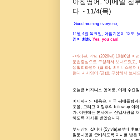
아침영어, '이메일 
다' - 11/4(목)
Good morning everyone,
11월 4
일 목
요
일, 아침기온이 13도
,
영어 회화,
Yes, you
can!
- 여러분, 작년 (2020년) 10월6일
문법중심으로 구성해서 보내드렸고, 1
생활회화영어 (월,화),
비지니스영어 (
현대 시사영어 (금)
로 구성해서 보내
오늘은 비지니스 영어로, 어제 수요일
어제까지의 내용은, 미국 씨애틀팀과의 미
조율, 그리고 미팅후의 follow-up 이
가, 이번에는 본사에서 신입사원을 
하도록 지시를 받았습니다.
부서장인 실비아 (Sylvia)로부터 
질문내용을 준비하도록 지시를 받은 Ta