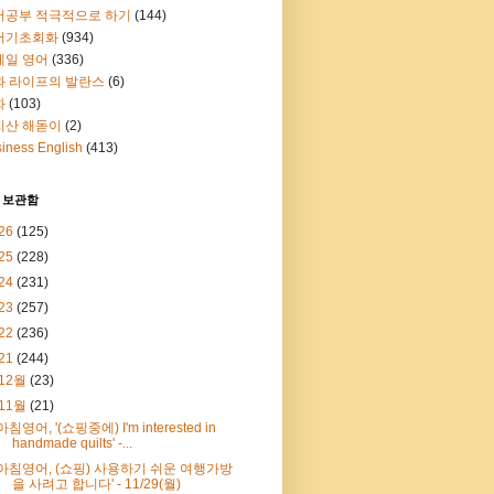
어공부 적극적으로 하기
(144)
어기초회화
(934)
메일 영어
(336)
과 라이프의 발란스
(6)
화
(103)
지산 해돋이
(2)
iness English
(413)
 보관함
26
(125)
25
(228)
24
(231)
23
(257)
22
(236)
21
(244)
12월
(23)
11월
(21)
아침영어, '(쇼핑중에) I'm interested in
handmade quilts' -...
아침영어, (쇼핑) 사용하기 쉬운 여행가방
을 사려고 합니다' - 11/29(월)