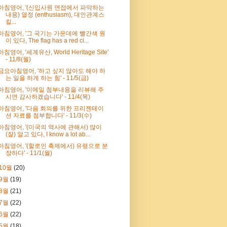
아침영어, '(신입사원 면접에서 파악하는
내용) 열정 (enthusiasm), 대인관계스
킬...
아침영어, '그 국기는 가운데에 빨간색 원
이 있다, The flag has a red ci...
아침영어, '세계유산, World Heritage Site'
- 11/8(월)
금요아침영어, '하고 싶지 않아도 해야 하
는 일을 하게 하는 힘' - 11/5(금)
아침영어, '이메일 첨부내용을 리뷰해 주
시면 감사하겠습니다' - 11/4(목)
아침영어, '다음 회의를 위한 프리젠테이
션 자료를 첨부합니다' - 11/3(수)
아침영어, '(미국의 역사에 관해서) 많이
(잘) 알고 있다, I know a lot ab...
아침영어, '(할로인 축제에서) 유령으로 분
장하다' - 11/1(월)
10월
(20)
9월
(19)
8월
(21)
7월
(22)
6월
(22)
5월
(18)