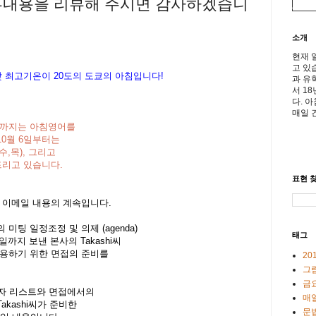
첨부내용을 리뷰해 주시면 감사하겠습니
소개
현재 
고 있
 낮 최고기온이
20도의 도쿄의 아침입니다!
과 유
서 1
다. 
매일 
 이전까지는 아침영어를
0월 6일부터는
수,목), 그리고
드리고 있습니다.
표현 찾
 이메일 내용의 계속입니다.
팅 일정조정 및 의제 (agenda)
태그
메일까지 보낸 본사의 Takashi씨
채용하기 위한 면접의 준비를
20
그
금
후보자 리스트와 면접에서의
매일
kashi씨가 준비한
문