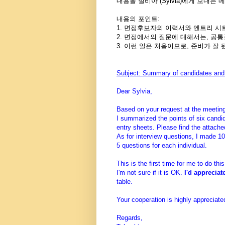
내용을 실비아 (Sylvia)에게 보내는
내용의 포인트:
1. 면접후보자의 이력서와 엔트리 시
2. 면접에서의 질문에 대해서는, 공통
3. 이런 일은 처음이므로, 준비가 잘
Subject: Summary of candidates and 
Dear Sylvia,
Based on your request at the meeting
I summarized the points of six candi
entry sheets. Please find the attached
As for interview questions, I made 
5 questions for each individual.
This is the first time for me to do th
I'm not sure if it is OK.
I'd appreciate
table.
Your cooperation is highly appreciate
Regards,