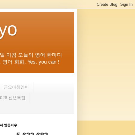
kyo
일 아침 오늘의 영어 한마디
화, Yes, you can !
금요아침영어
2026 신년특집
지 방문자수