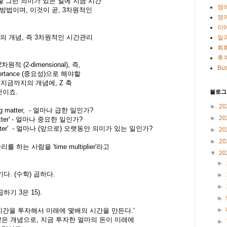
줄 그런 의미가 있는 일에 지금 시간
영
방법이며, 이것이 곧, 3차원적인
영
이
리의 개념, 즉 3차원적인 시간관리
일
회
후
(2-dimensional), 즉,
Bus
portance (중요성)으로 해야할
정하던 지금까지의 개념에, Z 축
 것이죠.
블로그
►
20
hing matter, - 얼마나 급한 일인가?
►
20
 matter' - 얼마나 중요한 일인가?
it matter' - 얼마나 (앞으로) 오랫동안 의미가 있는 일인가?
►
20
►
20
는 사람을 'time multiplier'라고
▼
20
►
가시키다. (수학) 곱하다.
►
►
(5 곱하기 3은 15).
►
►
금 1시간을 투자해서 미래에 몇배의 시간을 만든다.'
같은 개념으로, 지금 투자한 얼마의 돈이 미래에
►