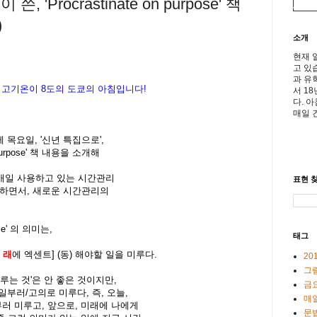
쓴, 'Procrastinate on purpose' 책
)
소개
현재 
고 있
과 유
최고기온이
8
도의 도쿄의 아침입니다
!
서 1
다. 
매일 
 목요일, '신년 특집으로',
urpose'
책 내용을 소개해
 매일 사용하고 있는 시간관리
표현 찾
 지적하면서, 새로운
시간관리의
ose' 의 의미는,
태그
,
래
에 엑센트] (동) 해야할 일을 미루다.
20
그
미루는 것'은 안 좋은 것이지만,
금
 일부러/고의로 미루다, 즉, 오늘,
매일
부러 미루고, 앞으로, 미래에 나에게
문