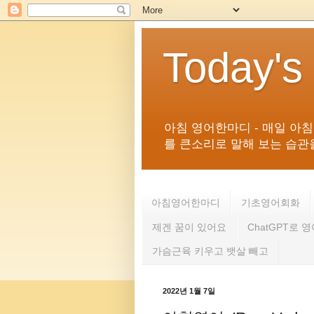
Today's
아침 영어한마디 - 매일 아
를 큰소리로 말해 보는 습관을 
아침영어한마디
기초영어회화
제겐 꿈이 있어요
ChatGPT로 
가슴근육 키우고 뱃살 빼고
2022년 1월 7일