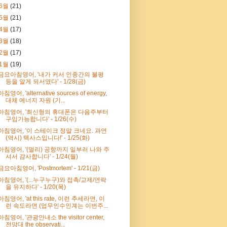
6월
(21)
5월
(21)
4월
(17)
3월
(18)
2월
(17)
1월
(19)
금요아침영어, '내가 커서 인종간의 불평
등을 알게 되서였다' - 1/28(금)
아침영어, 'alternative sources of energy,
대체 에너지 자원 (기...
아침영어, '최신형의 휴대폰은 다음주부터
구입가능합니다' - 1/26(수)
아침영어, '이 스테이크 정말 크네요. 과연
(역시) 텍사스입니다!' - 1/25(화)
아침영어, '(멀리) 공항까지 일부러 나와 주
셔서 감사합니다' - 1/24(월)
금요아침영어, 'Postmortem' - 1/21(금)
아침영어, '(...누구누구)와 접촉/교제/연락
을 유지하다' - 1/20(목)
아침영어, 'at this rate, 이런 추세라면, 이
런 속도라면 (업무인수인계는 이번주...
아침영어, '관광안내소 the visitor center,
전망대 the observati...