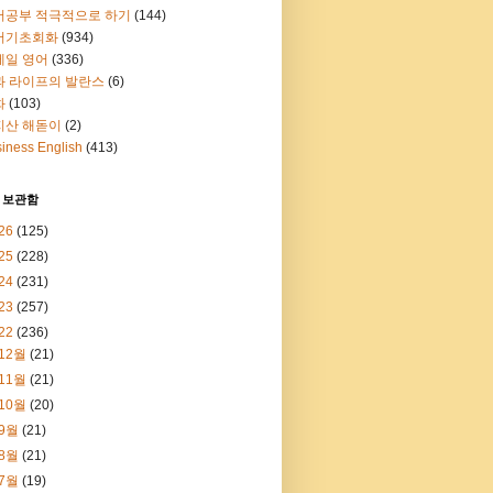
어공부 적극적으로 하기
(144)
어기초회화
(934)
메일 영어
(336)
과 라이프의 발란스
(6)
화
(103)
지산 해돋이
(2)
iness English
(413)
 보관함
26
(125)
25
(228)
24
(231)
23
(257)
22
(236)
12월
(21)
11월
(21)
10월
(20)
9월
(21)
8월
(21)
7월
(19)