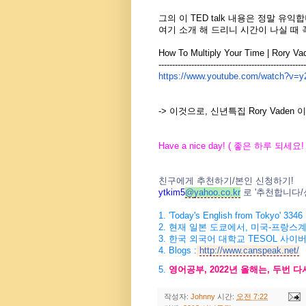
그의 이 TED talk 내용은 정말 유익
여기 소개 해 드리니 시간이 나실 때 꼭
How To Multiply Your Time | Rory Va
------------------------------
------------------------
https://www.youtube.com/watch?
v=y
-> 이것으로, 신년특집 Rory Vaden 이 쓴
Have a nice day! (
좋은 하루 되세요
!
친구에게 추천하기
/
본인 신청하기
!
ytkim5
@
yahoo.co.kr
로
'
추천합니다
/
1. 'Today's English from Tokyo' 3346
2.
현재 일본 도쿄에서
,
미국
-
프랑스계
3. 한국
외국어 대학교
TESOL
사이버
4.
Blogs :
http://www.canspeak.net/
5.
영어공부
, 2022
년 올해는
,
두번 다
작성자:
Johnny
시간:
오전 7:22