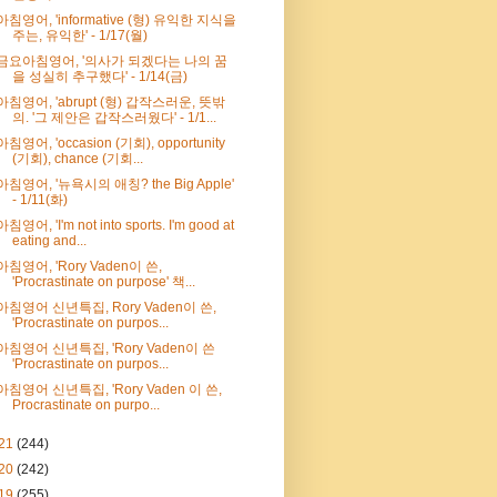
아침영어, 'informative (형) 유익한 지식을
주는, 유익한' - 1/17(월)
금요아침영어, '의사가 되겠다는 나의 꿈
을 성실히 추구했다' - 1/14(금)
아침영어, 'abrupt (형) 갑작스러운, 뜻밖
의. '그 제안은 갑작스러웠다' - 1/1...
아침영어, 'occasion (기회), opportunity
(기회), chance (기회...
아침영어, '뉴욕시의 애칭? the Big Apple'
- 1/11(화)
아침영어, 'I'm not into sports. I'm good at
eating and...
아침영어, 'Rory Vaden이 쓴,
'Procrastinate on purpose' 책...
아침영어 신년특집, Rory Vaden이 쓴,
'Procrastinate on purpos...
아침영어 신년특집, 'Rory Vaden이 쓴
'Procrastinate on purpos...
아침영어 신년특집, 'Rory Vaden 이 쓴,
Procrastinate on purpo...
21
(244)
20
(242)
19
(255)