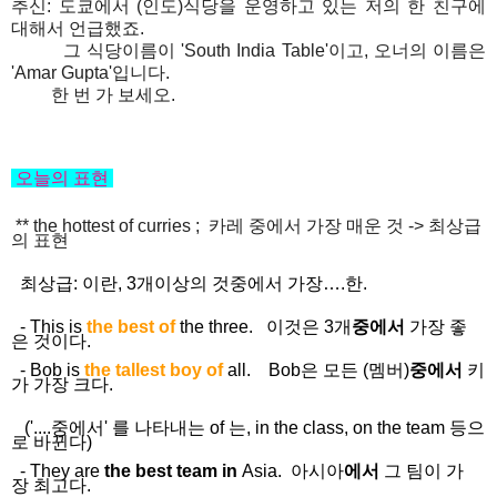
추신: 도쿄에서 (인도)식당을 운영하고 있는 저의 한 친구에
대해서 언급했죠.
그 식당이름이 'South India Table'이고, 오너의 이름은
'Amar Gupta'입니다.
한 번 가 보세오.
오늘의 표현
** the hottest of curries ; 카레 중에서 가장 매운 것 -> 최상급
의 표현
최상급
:
이란
, 3
개이상의
것중에서
가장
….
한.
- This is
the best of
the three.
이것은
3
개
중에서
가장
좋
은
것이다
.
- Bob is
the tallest boy
of
all. Bob
은
모든
(
멤버
)
중에서
키
가
가장
크다
.
('....중에서' 를 나타내는 of 는, in the class, on the team 등으
로 바뀐다)
-
They are
the best team in
Asia.
아시아
에서
그
팀이
가
장
최고다
.