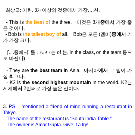
최상급
:
이란
, 3
개이상의
것중에서
가장
….
한.
- This is
the best of
the three.
이것은
3
개
중에서
가장
좋
은
것이다
.
- Bob is
the tallest boy
of
all. Bob
은
모든
(
멤버
)
중에서
키
가
가장
크다
.
('....중에서' 를 나타내는 of 는, in the class, on the team 등으
로 바뀐다)
-
They are
the best team in
Asia.
아시아
에서
그
팀이
가
장
최고다
.
- K2 is
the second highest mountain
in the world. K2는
세계
에서
2번째로 가장 높은 산이다.
3.
PS: I mentioned a friend of mine running a restaurant in
Tokyo.
The name of the restaurant is “South India Table.”
The owner is Amar Gupta. Give it a try!