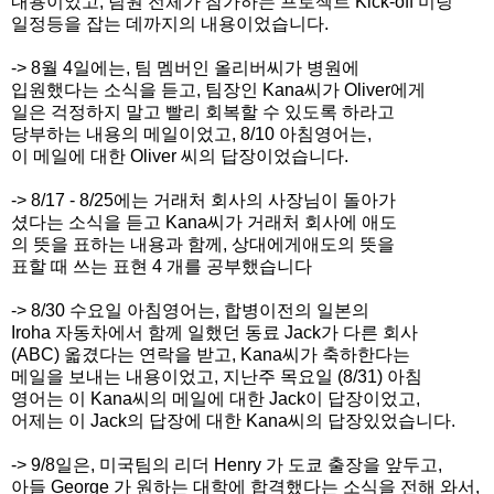
내용이었고,
팀원 전체가 참가하는 프로젝트 Kick-off 미팅
일정
등을 잡는 데까지의 내용이었습니다.
-> 8월 4일에는, 팀 멤버인 올리버씨가 병원에
입원했다는 소식을 듣고, 팀장인 Kana씨가 Oliver에게
일은 걱정하지 말고 빨리 회복할 수 있도록 하라고
당부하는 내용의 메일이었고, 8/10 아침영어는,
이 메일에 대한 Oliver 씨의 답장이었습니다.
-> 8/17 - 8/25에는 거래처 회사의 사장님이 돌아가
셨다는
소식을 듣고 Kana씨가 거래처 회사에 애도
의 뜻을 표하는 내용
과 함께,
상대에게애도의 뜻을
표할 때 쓰는 표현 4 개를 공부했습니다
-> 8/30 수요일 아침영어는, 합병이전의 일본의
Iroha 자동차에서
함께 일했던 동료 Jack가 다른 회사
(ABC) 옯겼다는 연락을
받고, Kana씨가 축하한다는
메일을 보내는 내용이었고, 지난주 목요일 (8/31) 아침
영어는
이 Kana씨의 메일에 대한 Jack이 답장이었고,
어제는 이 Jack의 답장에 대한 Kana씨의 답장있었습니다.
-> 9/8일은, 미국팀의 리더 Henry 가 도쿄 출장을 앞두고,
아들
George 가 원하는 대학에 합격했다는 소식을 전해 와서,