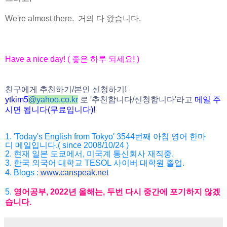
We're almost there. 거의 다 왔습니다.
Have a nice day! (
좋은
하루
되세요
! )
친구에게
추천하기
/
본인
신청하기
!
ytkim5
@
yahoo.co.kr
로
'
추천합니다
/
신청
합니다
'
라고
메일
주
시면
됩니다
(
무료입니다
)!
1. 'Today's English from Tokyo' 3544
번째
아침
영어
한마
디
메일입니다
.( since 2008/10/24 )
2.
현재
일본
도쿄에서
,
미국계
통신회사
재직중
.
3.
한국
외국어
대학교
TESOL
사이버
대학원
졸업
.
4. Blogs :
www.canspeak.net
5.
영어공부
, 2022
년
올해는
,
두번
다시
중간에
포기하지
않겠
습니
다
.