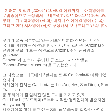
- 여러분, 제작년 (2020년) 10월6일 이전까지는 아침영어를
문법중심으로 구성해서 보내드렸고, 작년 (2021년) 10월 6일
부터는 기초회화영어 (월,화),
비지니스 이메일 영어 (수,목),
그리고 현대 시사영어 (금)
로 구성해서 보내드리고 있습니다.
우리가 요즘 공부하고 있는 기초영어회화 장면은
,
미국의
국내를 여행하는 장면입니다. 먼저, 아리조나주
(Arizona)
의
유명한 곳을 가 보는 장면으로
Arizona
주의 관광명소
인
Grand
Canyon
과 또 하나
,
유명한 곳 소노라 사막
박물관
(Sonora-Desert Museum) 을 구경했습니다.
그 다음으로, 미국에서 3번째로 큰 주 California주 여행이었
습니다.
서해안에 접하는 California 는, Los Angeles, San Diego, San
Francisco
등 우리에게 잘 알려진 많은 도시를 가지고 있죠.
Gold Rush (TV 드라마)로부터 시작한 영화업계의 발흥지인
Hollywood와,
신흥기업을 많이 품고 있는 Silicon Valley등, 다양한 산업이