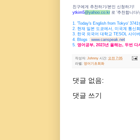
친구에게
추천하기
/
본인
신청하기
!
ytkim5
@
yahoo.co.kr
로
'
추천합니다
/
1. 'Today's English from Tokyo' 3741
2.
현재
일본
도쿄에서
,
미국계
통신
3.
한국
외국어
대학교
TESOL
사이
4. Blogs :
www.canspeak.net
5.
영어공부
, 2023
년
올해는
,
두번
다
작성자:
Johnny
시간:
오전 7:05
라벨:
영어기초회화
댓글 없음:
댓글 쓰기