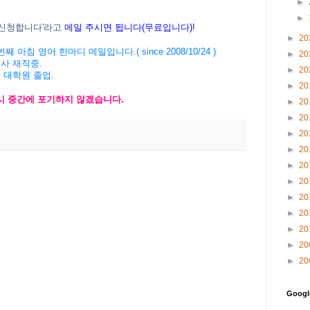
►
►
신청
합니다
'
라고
메일
주시면
됩니다
(
무료입니다
)!
►
20
번째
아침
영어
한마디
메일입니다
.( since 2008/10/24 )
►
20
회사
재직중
.
►
20
버
대학원
졸업
.
►
20
시
중간에
포기하지
않겠습니
다
.
►
20
►
20
►
20
►
20
►
20
►
20
►
20
►
20
►
20
►
20
►
20
Goog