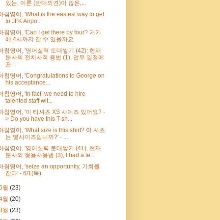
있는, 이론 (반대의견)이 많은,...
아침영어, 'What is the easiest way to get
to JFK Airpo...
아침영어, 'Can I get there by four? 거기
에 4시까지 갈 수 있을까요...
아침영어, '영어실력 토대쌓기 (42): 현재
분사의 전치사적 용법 (1), 업무 일정에
관...
아침영어, 'Congratulations to George on
his acceptance...
아침영어, 'In fact, we need to hire
talented staff wit...
아침영어, '이 티셔츠 XS 사이즈 있어요? -
> Do you have this T-sh...
아침영어, 'What size is this shirt? 이 셔츠
는 몇사이즈입니까?' - ...
아침영어, '영어실력 토대쌓기 (41), 현재
분사의 형용사용법 (3), I had a te...
아침영어, 'seize an opportunity, 기회를
잡다' - 6/1(목)
5월
(23)
4월
(20)
3월
(23)