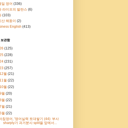
메일 영어
(336)
과 라이프의 발란스
(6)
화
(103)
지산 해돋이
(2)
iness English
(413)
 보관함
26
(125)
25
(228)
24
(231)
23
(257)
12월
(21)
11월
(22)
10월
(22)
9월
(20)
8월
(22)
7월
(21)
6월
(22)
아침영어, '영어실력 토대쌓기 (44): 부사
sharply가 과거분사 split을 앞에서...