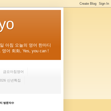
kyo
일 아침 오늘의 영어 한마디
화, Yes, you can !
금요아침영어
2026 신년특집
지 방문자수