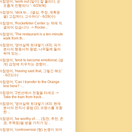
아침영어, 'work out (일이) 잘 풀리다, 순
조롭게 진행되다.' - 6/29(목)
아침영어, 'stick to… (결심, 주장, 계획등
을) 고집하다, 고수하다' - 6/28(수)
아침영어, 'Rockefeller Center 는 역에 직
결되어 있습니다. -> Rocke...
아침영어, 'The restaurant is a ten-minute
walk from th...
아침영어, '영어실력 토대쌓기 (43): 과거
분사의 형용사적 용법; 나무들에 둘러
싸여 있는...
아침영어, 'tend to become emotional, (쉽
게) 감정에 치우치는 경향이...
아침영어, 'Having said that, 그렇긴 해도'
- 6/21(수)
아침영어, 'Can I transfer to the Orange
line here? -...
아침영어, '2번선에서 전철을 타세요 ->
Take the train from track...
아침영어, '영어실력 토대쌓기 (43): 현재
분사의 전치사 용법 (2), 프랑스를 포함
한 ...
아침영어, 'be worthy of….. (칭찬, 추천, 존
경, 주목등)을 받을 가치가 있...
아침영어, 'controversial (형) 논쟁이 되어