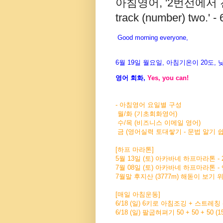
아침영어, '2번선에서 전철을
track (number) two.' -
Good morning everyone,
6월
19일 월
요일
,
아침기온이
20
도
,
영어
회화
,
Yes, you can!
- 아침영어 요일별 구성
월/화 (기초회화영어)
수/목 (비즈니스 이메일 영어)
금 (영어실력 토대쌓기 - 문법 알기 쉽
[하프 마라톤]
5월 13일 (토) 아카바네 하프마라톤 - 
7월 08일 (토) 아카바네 하프마라톤 -
7월말 후지산 (3777m) 해돋이 보기
[매일 아침운동]
6/18 (일) 6키로 아침조깅 + 스트레칭 
6/18 (일) 팔굽혀펴기 50 + 50 + 50 (1