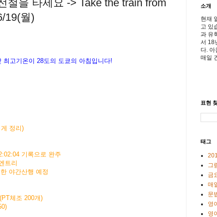
 타세요 -> Take the train from
소개
 6/19(월)
현재 
고 있
과 유
서 1
다. 
매일 
낮
최고기온이
28
도의
도
쿄의
아침입니다
!
표현 찾
게 정리)
태그
2:02:04 기록으로 완주
20
 엔트리
그
 위한 야간산행 예정
금
매일
문
(PT체조 200개)
영
50)
영