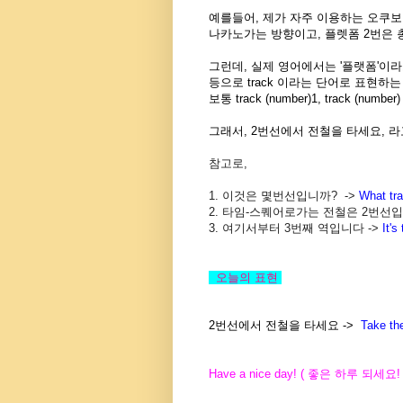
예를들어, 제가 자주 이용하는 오쿠
나카노가는 방향이고, 플렛폼 2번은 
그런데, 실제 영어에서는 '플랫폼'이라고 하면 
등으로 track 이라는 단어로 표현하
보통 track (number)1, track (nu
그래서, 2번선에서 전철을 타세요, 라
참고로,
1. 이것은 몇번선입니까? ->
What tra
2. 타임-스퀘어로가는 전철은 2번선입
3. 여기서부터 3번째 역입니다 ->
It's
오늘의
표현
2번선에서 전철을 타세요 ->
Take the
Have a nice day! (
좋은
하루
되세요
!