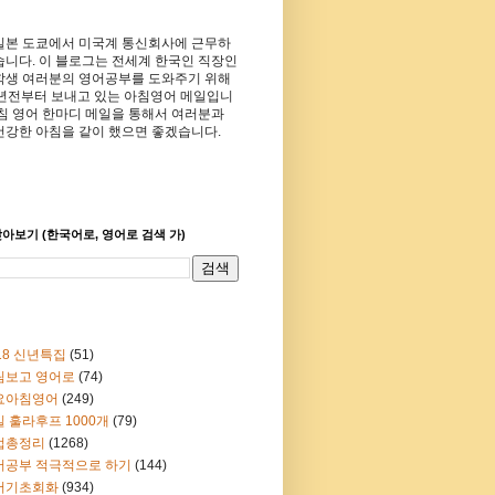
일본 도쿄에서 미국계 통신회사에 근무하
습니다. 이 블로그는 전세계 한국인 직장인
학생 여러분의 영어공부를 도와주기 위해
8년전부터 보내고 있는 아침영어 메일입니
아침 영어 한마디 메일을 통해서 여러분과
건강한 아침을 같이 했으면 좋겠습니다.
아보기 (한국어로, 영어로 검색 가)
18 신년특집
(51)
림보고 영어로
(74)
요아침영어
(249)
 훌라후프 1000개
(79)
법총정리
(1268)
어공부 적극적으로 하기
(144)
어기초회화
(934)