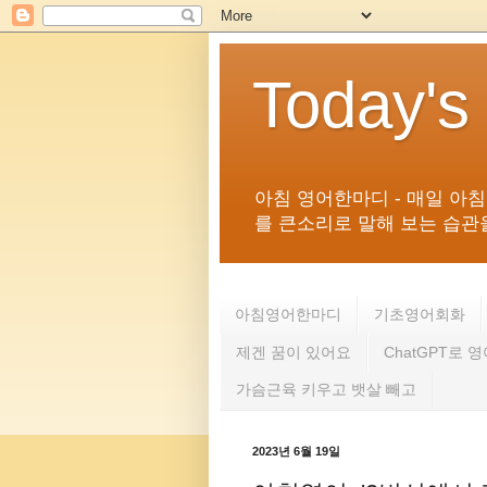
Today's
아침 영어한마디 - 매일 아
를 큰소리로 말해 보는 습관을 
아침영어한마디
기초영어회화
제겐 꿈이 있어요
ChatGPT로 
가슴근육 키우고 뱃살 빼고
2023년 6월 19일