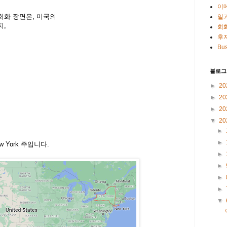
이
회화 장면은, 미국의
일
지,
회
후
Bus
블로그
►
20
►
20
►
20
▼
20
►
►
w York 주입니다.
►
►
►
►
▼