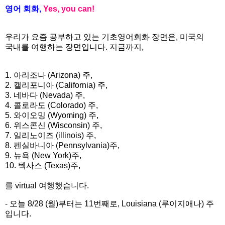
영어
회화
,
Yes, you can!
우리가
요즘
공부하고
있는 기초영어회화 장면은
,
미국의
국내를 여행하는 장면입니다
.
지금까지
,
1.
아리조나
(Arizona)
주
,
2.
캘리포니아
(California)
주
,
3.
네바다
(Nevada)
주
,
4.
콜로라도
(Colorado)
주
,
5.
와이오밍
(Wyoming)
주
,
6.
위스콘신
(Wisconsin)
주
,
7.
일리노이즈
(illinois)
주
,
8.
펜실바니아
(Pennsylvania)
주
,
9.
뉴욕
(New York)
주
,
10. 텍사스 (Texas)주,
를
virtual
여행했습니다
.
- 오늘 8/28 (
월
)
부터는
11
번째로
, Louisiana (루이지애나)
주
입니다
.