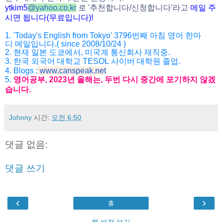
ytkim5
@
yahoo.co.kr
로
'
추천합니다
/
신청
합니다
'
라고
메일
주
시면
됩니다
(
무료입니다
)!
1. 'Today's English from Tokyo' 3796
번째
아침
영어
한마
디
메일입니다
.( since 2008/10/24 )
2.
현재
일본
도쿄에서
,
미국계
통신회사
재직중
.
3.
한국
외국어
대학교
TESOL
사이버
대학원
졸업
.
4. Blogs :
www.canspeak.net
5.
영어공부
, 2023
년
올해는
,
두번
다시
중간에
포기하지
않겠
습니
다
.
Johnny
시간:
오전 6:50
댓글 없음:
댓글 쓰기
‹
›
홈