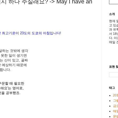
하나 주실래요? -> May I have an
소개
현재 
고 있
과 유
낮
최고기온이
23
도의
도
쿄의
아침입니다
!
서 1
다. 
매일 
달하는 것밖에 생각
 못한 일이 생기면
는 산이 있고, 골짜
상 예상하기 때문에
표현 찾
합니다.
주문할 때 필요한
태그
 할래요'는 영어로,
것을 공부했죠.
20
그
금
매일
문