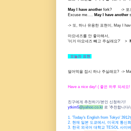
May I have another
fork? -> 
Excuse me.....
May I have another
-> 또, 하나 유용한 표현이, May I have thi
마요네즈를 안 좋아해서,
'이거 마요네즈 빼고 주실래요?' >
오늘의
표현
덜어먹을 접시 하나 주실래요? -> May I ha
Have a nice day! (
좋은
하루
되세요
!
친구에게
추천하기
/
본인
신청하기
!
ytkim5
@
yahoo.co.kr
로
'
추천합니다
/
1. 'Today's English from Tokyo' 3912
2.
현재
일본
도쿄에서
,
미국계
통신
3.
한국
외국어
대학교
TESOL
사이