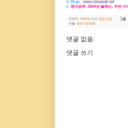
4. Blogs :
www.canspeak.net
5.
영어공부
, 2024
년
올해는
,
두번
다
작성자:
Johnny
시간:
오전 7:21
라벨:
영어기초회화
댓글 없음:
댓글 쓰기