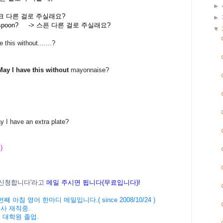
►
포크 다른 걸로 주실래요?
►
spoon? -> 스픈 다른 걸로 주실래요?
▼
s without.......?
May I have this without
mayonnaise?
ve an extra plate?
 )
신청
합니다
'
라고
메일
주시면
됩니다
(
무료입니다
)!
번째
아침
영어
한마디
메일입니다
.( since 2008/10/24 )
회사
재직중
.
버
대학원
졸업
.