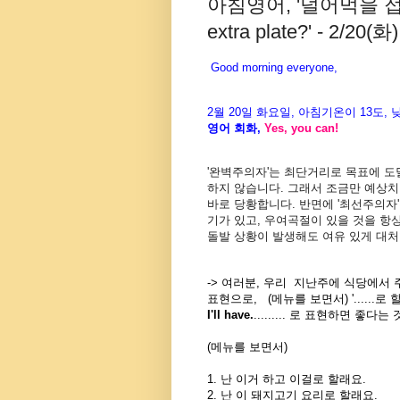
아침영어, '덜어먹을 접시 
extra plate?' - 2/20(화)
Good morning everyone,
2월
20
일 화
요일
,
아침기온이
13도
,
영어
회화
,
Yes, you can!
'완벽주의자'는 최단거리로 목표에 도
하지 않습니다. 그래서 조금만 예상치
바로 당황합니다. 반면에 '최선주의자'
기가 있고, 우여곡절이 있을 것을 항
돌발 상황이 발생해도 여유 있게 대처
-> 여러분, 우리 지난주에 식당에서 
표현으로,
(메뉴를 보면서) '......로
I'll have.
......... 로
표현하면 좋다는 
(메뉴를 보면서)
1. 난 이거 하고 이걸로 할래요.
2. 난 이 돼지고기 요리로 할래요.