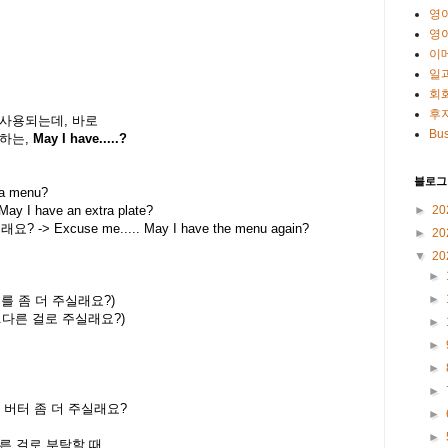
영
영
이
일
회
후
주 사용되는데, 바로
Bus
용하는,
May I have.....?
블로그
a menu?
►
20
 have an extra plate?
 Excuse me..... May I have the menu again?
►
20
▼
20
►
►
(...를 좀 더 주실래요?)
 (...다른 걸로 주실래요?)
►
►
►
►
-> 버터 좀 더 주실래요?
►
►
른 걸로 부탁할 때,