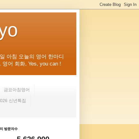
kyo
일 아침 오늘의 영어 한마디
화, Yes, you can !
금요아침영어
2026 신년특집
지 방문자수