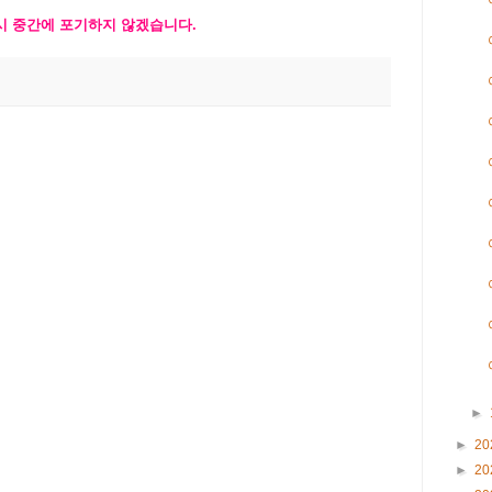
시
중간에
포기하지
않겠습니
다
.
►
►
20
►
20