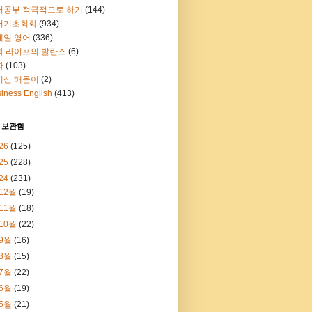
어공부 적극적으로 하기
(144)
어기초회화
(934)
메일 영어
(336)
과 라이프의 발란스
(6)
화
(103)
지산 해돋이
(2)
iness English
(413)
 보관함
26
(125)
25
(228)
24
(231)
12월
(19)
11월
(18)
10월
(22)
9월
(16)
8월
(15)
7월
(22)
6월
(19)
5월
(21)