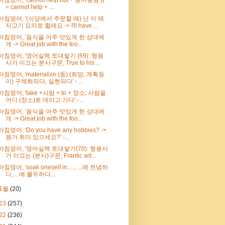
= cannot help + ....
아침영어, '(식당에서 주문할 때) 난 이 돼
지고기 요리로 할래요 -> I'll have ...
아침영어, '음식을 아주 맛있게 한 상대에
게 -> Great job with the foo...
아침영어, '영어실력 토대쌓기 (69): 형용
사가 이끄는 분사구문, True to his ...
아침영어, 'materialize (동) (희망, 계획등
이) 구체화되다, 실현되다' - ...
아침영어, 'take +사람 + to + 장소; 사람을
어디 (장소)로 데리고 가다' -...
아침영어, '음식을 아주 맛있게 한 상대에
게 -> Great job with the foo...
아침영어, 'Do you have any hobbies? ->
뭔가 취미 있으세요?' -...
아침영어, '영어실력 토대쌓기(70): 형용사
가 이끄는 (분사)구문; Frantic wit...
아침영어, 'soak oneself in....., ...에 전념하
다, ...에 몰두하다...
1월
(20)
23
(257)
22
(236)