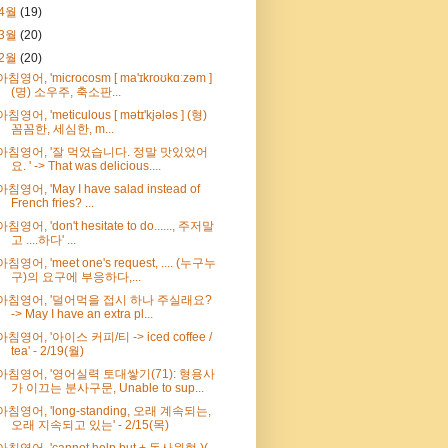
4월
(19)
3월
(20)
2월
(20)
아침영어, 'microcosm [ ma'ɪkroʊkɑːzəm ]
(명) 소우주, 축소판...
아침영어, 'meticulous [ mətɪ'kjələs ] (형)
꼼꼼한, 세심한, m...
아침영어, '잘 먹었습니다. 정말 맛있었어
요. ' -> That was delicious....
아침영어, 'May I have salad instead of
French fries? ...
아침영어, 'don't hesitate to do......, 주저말
고 ....하다' ...
아침영어, 'meet one's request, .... (누구누
구)의 요구에 부응하다,...
아침영어, '덜어먹을 접시 하나 주실래요?
-> May I have an extra pl...
아침영어, '아이스 커피/티 -> iced coffee /
tea' - 2/19(월)
아침영어, '영어실력 토대쌓기(71): 형용사
가 이끄는 분사구문, Unable to sup...
아침영어, 'long-standing, 오래 계속되는,
오래 지속되고 있는' - 2/15(목)
아침영어, 'cannot help but + 동사원형 )(