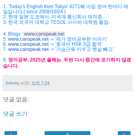
1. 'Today's English from Tokyo' 4271
째
아침
영어
한마디
메
일입니다
.( since 2008/10/24 )
2.
현재
일본
도쿄에서
,
미국계
통신회사
재직중
.
3.
한국
외국어
대학교
TESOL
사이버
대학원
졸업
.
4. Blogs :
www.canspeak.ne
t
5.
www.canspeak.net
-> '제가 영어공부한 이야기'
6.
www.canspeak.net
-> '중국어 HSK 3급 합격'
7.
www.canspeak.net
-> '가슴근육 키우고 뱃살 빼고'
8.
영어공부
, 2025
년
올해는
,
두번
다시
중간에
포기하지
않겠
습니
다
.
Johnny
시간:
오전 7:24
댓글 없음:
댓글 쓰기
‹
›