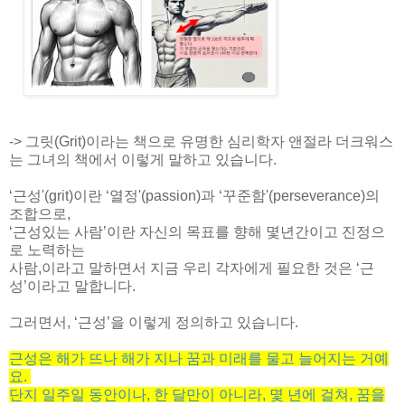
->
그릿
(Grit)이라는 책으로 유명한 심리학자
앤절라 더크워스
는
그녀의 책에서 이렇게 말하고 있습니다.
‘
근성'
(grit)
이란
‘
열정'
(passion)
과
‘
꾸준함'
(perseverance)
의
조합으로
,
‘
근성있는 사람
’
이란
자신의 목표를 향해 몇년간이고 진정으
로 노력하는
사람,이라고 말하면서
지금 우리 각자에게 필요한 것은
‘
근
성
’
이라고 말합니다
.
그러면서
, ‘
근성
’
을 이렇게 정의하고 있습니다
.
근성은
해가
뜨나
해가
지나
꿈과
미래를
물고
늘어지는
거예
요
.
단지
일주일
동안이나
,
한
달만이
아니라
,
몇
년에
걸쳐
,
꿈을