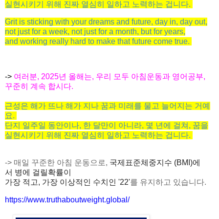
실현시키기
위해
진짜
열심히
일하고
노력하는
겁니다
.
Grit is sticking with your dreams and future, day in, day out
,
not just for
a
week, not just for
a
month,
but for years
,
and working really hard to make that future
come true.
->
여러분, 2025년 올해는,
우리 모두 아침운동과 영어공부,
꾸준히 계속 합시다.
근성은
해가
뜨나
해가
지나
꿈과
미래를
물고
늘어지는
거예
요
.
단지
일주일
동안이나
,
한
달만이
아니라
,
몇
년에
걸
쳐
,
꿈을
실현시키기
위해
진짜
열심히
일하고
노력하는
겁니다
.
-> 매일 꾸준한 아침 운동으로,
국제표준체중지수
(BMI)
에
서
병에
걸릴
확률
이
가장
적고
, 가장
이상적인
수치인
'22'
를 유지하고 있습니다.
https://www.truthaboutweight.
global/