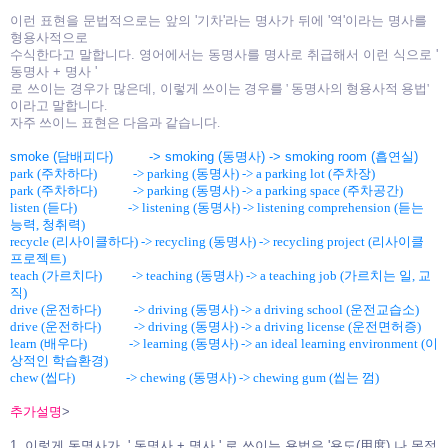
이런 표현을 문법적으로는 앞의 '기차'라는 명사가 뒤에 '역'이라는 명사를
형용사적으로
수식한다고 말합니다.
영어에서는 동명사를 명사로 취급해서 이런 식으로 '
동명사 + 명사 '
로 쓰이는 경우가
많은데,
이렇게 쓰이는 경우를 ' 동명사의 형용사적 용법'
이라고 말합니다.
자주 쓰이느 표현은
다음과 같습니다.
smoke (담배피다) -> smoking (동명사) -> smoking room (흡연실)
park (주차하다) -> parking (동명사) -> a parking lot (주차장)
park (주차하다) -> parking (동명사) -> a parking space (주차공간)
listen (듣다) -> listening (동명사) -> listening comprehension (듣는
능력, 청취력)
recycle (리사이클하다) -> recycling (동명사) -> recycling project (리사이클
프로젝트)
teach (가르치다) -> teaching (동명사) -> a teaching job (가르치는 일, 교
직)
drive (운전하다) -> driving (동명사) -> a driving school (운전교습소)
drive (운전하다) -> driving (동명사) -> a driving license (운전면허증)
learn (배우다) -> learning (동명사) -> an ideal learning environment (이
상적인 학습환경)
chew (씹다) -> chewing (동명사) -> chewing gum (씹는 껌)
추가설명
>
1. 이렇게 동명사가, ' 동명사 + 명사 ' 로 쓰이는 용법은 '용도(用度) 나 목적