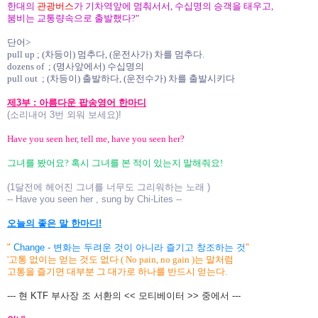
한대의
관광버스
가 기차역앞에 멈춰서서, 수십명의 승객을 태우고,
붐비는 교통량속으로 출발했다?"
단어>
pull up ; (차등이) 멈추다, (운전사가) 차를 멈추다.
dozens of ; (명사앞에서) 수십명의
pull out ; (차등이) 출발하다, (운전수가) 차를 출발시키다
제3부 : 아름다운 팝송영어 한마디
(소리내어 3번 외워 보세요)!
Have you seen her, tell me, have you seen her?
그녀를 봤어요? 혹시 그녀를 본 적이 있는지 말해줘요!
(1달전에 헤어진 그녀를 너무도 그리워하는 노래 )
-- Have you seen her , sung by Chi-Lites --
오늘의 좋은 말 한마디!
"
Change - 변화는 두려운 것이 아니라 즐기고 창조하는 것
"
'고통 없이는 얻는 것도 없다 ( No pain, no gain )는 말처럼
고통을 즐기면 대부분 그 대가로 하나를 반드시 얻는다.
--- 현 KTF 부사장 조 서환의 << 모티베이터 >> 중에서 ---