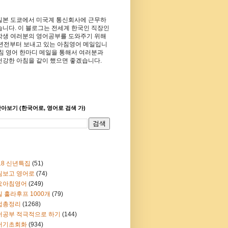
일본 도쿄에서 미국계 통신회사에 근무하
습니다. 이 블로그는 전세계 한국인 직장인
학생 여러분의 영어공부를 도와주기 위해
8년전부터 보내고 있는 아침영어 메일입니
아침 영어 한마디 메일을 통해서 여러분과
건강한 아침을 같이 했으면 좋겠습니다.
아보기 (한국어로, 영어로 검색 가)
18 신년특집
(51)
림보고 영어로
(74)
요아침영어
(249)
 훌라후프 1000개
(79)
법총정리
(1268)
어공부 적극적으로 하기
(144)
어기초회화
(934)