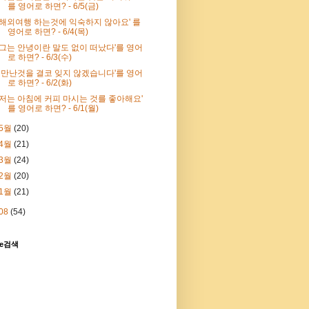
를 영어로 하면? - 6/5(금)
'해외여행 하는것에 익숙하지 않아요' 를
영어로 하면? - 6/4(목)
'그는 안녕이란 말도 없이 떠났다'를 영어
로 하면? - 6/3(수)
' 만난것을 결코 잊지 않겠습니다'를 영어
로 하면? - 6/2(화)
'저는 아침에 커피 마시는 것를 좋아해요'
를 영어로 하면? - 6/1(월)
5월
(20)
4월
(21)
3월
(24)
2월
(20)
1월
(21)
08
(54)
le검색