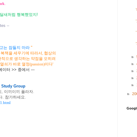
ark.
종달새처럼 행복했었지!
tes --
 않고는 잠들지 마라
"
 극복책을 세우기에 따라서, 협상의
►
반적으로 생각하는 약점을 오히려
►
쇠가 바로 열정(passion)이다'
베이터 >> 중에서 ---
►
►
►
 Study Group
리, 이끼이끼 플라자.
►
20
. 참가하세요.
11.html
Goog