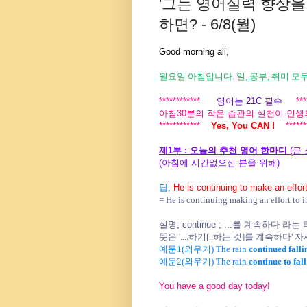
'그는 영어실력 향상을
하면? - 6/8(월)
Good morning all,
월요일 아침입니다. 일, 공부, 취미 모
************
영어는 21C 필수
*****
아침30분의 작은 습관의 실천이 인생
************
Yes, You CAN !
*******
제1부 : 오늘의 추천 영어 한마디
(큰 
(아침에 시간없으신 분을 위해)
답;
He is continuing to make an effor
= He is continuing making an effort to 
설명; continue ; ...를 계속하다
뜻은 '....하기[..하는 것]를 계속하다'
자
예문1(외우기) The rain
continued falli
예문2(외우기) The rain
continue to fall
You have a good day today!