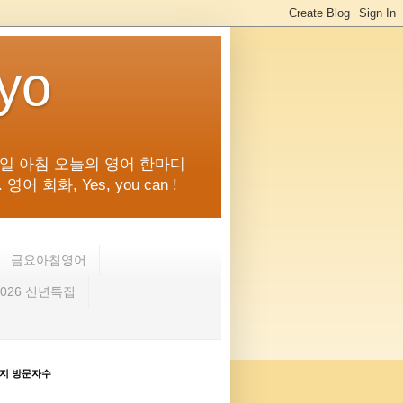
kyo
일 아침 오늘의 영어 한마디
화, Yes, you can !
금요아침영어
2026 신년특집
지 방문자수