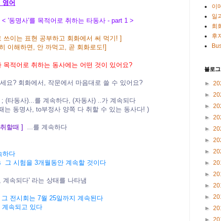
의 영어
이
일
on 6 < '동명사'를 목적어로 취하는 타동사 - part 1 >
회
후
로 쓰이는 표현 공부하고 회화에서 써 먹기!
]
Bus
히 이해하면, 안 까먹고, 곧 회화로도!]
쪽 다 목적어로 취하는 동사에는 어떤 것이 있어요?
블로그
고 계세요? 회화에서, 작문에서 마음대로 쓸 수 있어요?
►
20
►
20
e ; (타동사)...를 계속하다, (자동사) ..가 계속되다
►
20
때는 동명사, to부정사 양쪽 다 취할 수 있는 동사다! )
►
20
 취할때 ]
...를 계속하다
►
20
►
20
►
20
 계속하다
r 3 months 그 시험을 3개월동안 계속할 것이다
►
20
►
20
, 계속되다' 라는 상태를 나타냄
►
20
►
20
l 25 July 그 전시회는 7월 25일까지 계속된다
 아직도 계속되고 있다
►
20
►
20