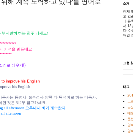
 위해 계속 노력하고 있다'를 영어로
소개
현재 
고 있
과 유
서 1
다. 
두 부지런히 하는 한주 되세요!
매일 
*********
의 기적을 만든데요
*******
표현 찾
소리로 외우기!)
t to improve his English
improve his English
태그
20
 라는 타동사는 동명사, to부정사 양쪽 다 목적어로 하는 타동사.
그
세한 것은 제2부 참고하세요.
금
ng
all afternoon 오후내내 비가 계속왔다
매일
all afternoon
문
영
영