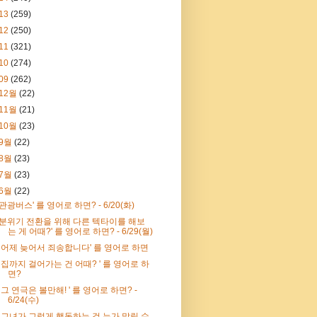
13
(259)
12
(250)
11
(321)
10
(274)
09
(262)
12월
(22)
11월
(21)
10월
(23)
9월
(22)
8월
(23)
7월
(23)
6월
(22)
'관광버스' 를 영어로 하면? - 6/20(화)
'분위기 전환을 위해 다른 텍타이를 해보
는 게 어때?' 를 영어로 하면? - 6/29(월)
' 어제 늦어서 죄송합니다' 를 영어로 하면
' 집까지 걸어가는 건 어때? ' 를 영어로 하
면?
' 그 연극은 볼만해! ' 를 영어로 하면? -
6/24(수)
' 그녀가 그렇게 행동하는 걸 누가 말릴 수