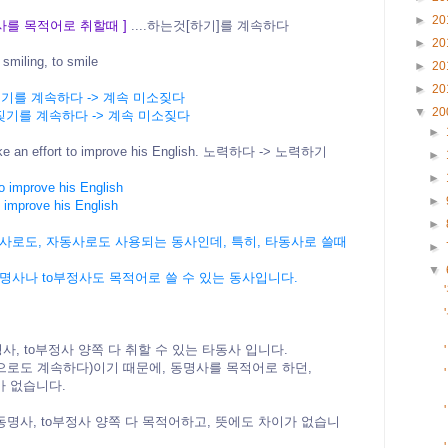
►
20
정사를 목적어로 취할때 ]
....하는것[하기]를 계속하다
►
20
iling, to smile
►
20
►
20
소짖기를
계속하다 -> 계속 미소짖다
▼
20
 미소짖기를 계속하다 -> 계속 미소짖다
►
fort to improve his English. 노력하다 -> 노력하기
►
►
o improve his English
►
 improve his English
►
는 타동사로도, 자동사로도 사용되는 동사인데, 특히, 타동사로 쓸때
►
▼
명사나 to부정사도 목적어로 쓸 수 있는 동사입니다.
동명사, to부정사 양쪽 다 취할 수 있는
타동사 입니다.
앞으로도 계속하다)이기 때문에,
동명사를 목적어로 하던,
가 없습니다.
들도 동명사, to부정사 양쪽 다 목적어하고, 뜻에도 차이가 없습니