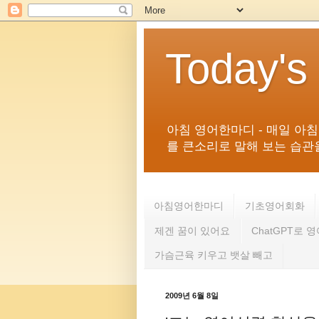
Today's
아침 영어한마디 - 매일 아
를 큰소리로 말해 보는 습관을 
아침영어한마디
기초영어회화
제겐 꿈이 있어요
ChatGPT로 
가슴근육 키우고 뱃살 빼고
2009년 6월 8일