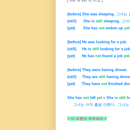
[ still 과 yet 의 비교 ]
(before) She was sleeping.
그녀는 
(still)
She is
still
sleeping.
그녀는
(yet)
She has
not
woken up
yet
(before) He was looking for a job.
(still) He is
still
looking for a job
(yet) He has
not
found a job
yet
(before) They were having dinner.
(still) They are
still
having dinne
(yet) They have
not
finished din
She has
not
left
yet
= She is
still
he
그녀는 아직 출발 안했다. 그녀는 
< 이 표현도 외우세요 >