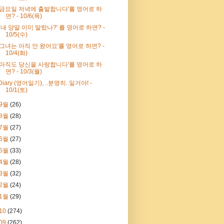
'금요일 저녁에 출발합니다'를 영어로 하
면? - 10/6(목)
' 내 양말 이미 말랐나?' 를 영어로 하면? -
10/5(수)
'그녀는 아직 안 왔어요'를 영어로 하면? -
10/4(화)
'아직도 당신을 사랑합니다'를 영어로 하
면? - 10/3(월)
Diary (영어일기), ..분명히..일거야! -
10/1(토)
9월
(26)
8월
(28)
7월
(27)
6월
(27)
5월
(33)
4월
(28)
3월
(32)
2월
(24)
1월
(29)
10
(274)
09
(262)