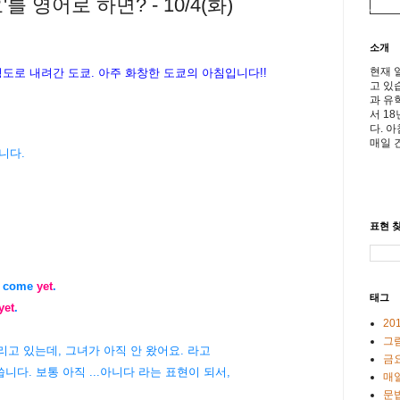
를 영어로 하면? - 10/4(화)
소개
현재 
 정도로 내려간 도쿄. 아주 화창한 도쿄의 아침입니다!!
고 있
과 유
서 1
다. 
매일 
합니다.
표현 찾
come
yet
.
태그
yet
.
20
그
다리고 있는데, 그녀가 아직 안 왔어요. 라고
금
씁니다. 보통 아직 ...아니다 라는 표현이 되서,
매일
문