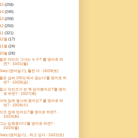
15
(258)
14
(240)
13
(259)
12
(250)
11
(321)
12월
(17)
11월
(24)
10월
(26)
'짧은 머리의 그녀는 누구?' 를 영어로 하
면? - 10/31(월)
Diary (영어일기), 훨씬 더 - 10/29(토)
'물은 섭씨 100도에서 끊는다'를 영어로 하
면? - 10/28(금)
'찰스 딕킨즈가 쓴 책 읽어봤어요?'를 영어
로 하면? - 10/27(목)
'어제 집에 몇시에 왔어요?' 를 영어로 하
면? - 10/26(수)
'리즈 집에 있어요?'를 영어로 하면? -
10/25(화)
'그는 입원중이다'를 영어로 하면? -
10/24(월)
Diary (영어일기), ..하고 싶다 - 10/22(토)