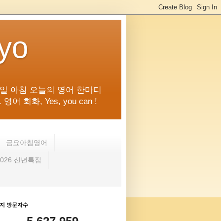
kyo
일 아침 오늘의 영어 한마디
화, Yes, you can !
금요아침영어
2026 신년특집
지 방문자수