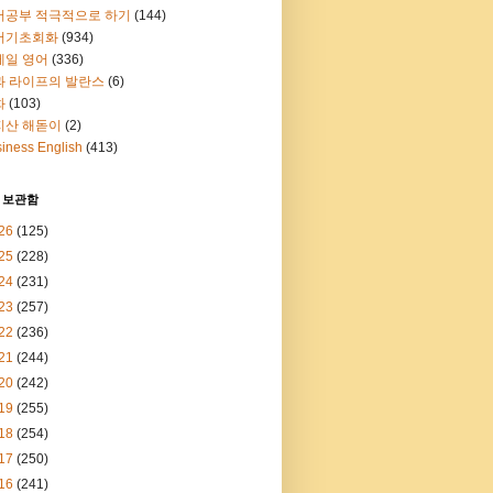
어공부 적극적으로 하기
(144)
어기초회화
(934)
메일 영어
(336)
과 라이프의 발란스
(6)
화
(103)
지산 해돋이
(2)
iness English
(413)
 보관함
26
(125)
25
(228)
24
(231)
23
(257)
22
(236)
21
(244)
20
(242)
19
(255)
18
(254)
17
(250)
16
(241)