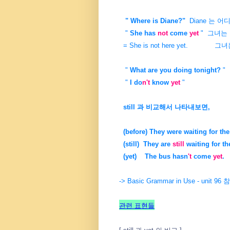
" Where is Diane?"
Diane 는 어
"
She has
not
come
yet
" 그녀는 
= She is not here yet. 
"
What are you doing tonight?
"
"
I do
n't
know
yet
" 아직 
still 과 비교해서 나타내보면,
(before) They were waiting for the
(still) They are
still
waiting for th
(yet) The bus hasn
't
come
yet
.
-> Basic Grammar in Use - unit 96
관련 표현들