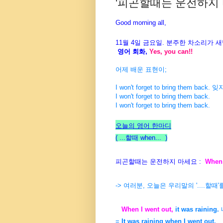
'피곤할때는 운전하지 마세
Good morning all,
11월 4일 금
요일. 분주한 차소리가 새
영어 회화,
Yes, you can!!
어제 배운 표현이;
I won't forget to bring them b
I won't forget to bring them back.
I won't forget to bring them back.
오늘의 영어 한마디
( ...할때
when...
)
피곤할때는 운전하지 마세요 :
When
-> 여러분, 오늘은 우리말의 '....할
When I went out,
it was raining.
=
It was raining when I went out.