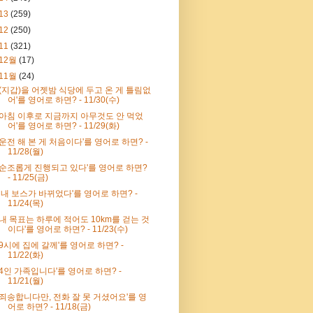
13
(259)
12
(250)
11
(321)
12월
(17)
11월
(24)
'(지갑)을 어젯밤 식당에 두고 온 게 틀림없
어'를 영어로 하면? - 11/30(수)
'아침 이후로 지금까지 아무것도 안 먹었
어'를 영어로 하면? - 11/29(화)
'운전 해 본 게 처음이다'를 영어로 하면? -
11/28(월)
'순조롭게 진행되고 있다'를 영어로 하면?
- 11/25(금)
' 내 보스가 바뀌었다'를 영어로 하면? -
11/24(목)
'내 목표는 하루에 적어도 10km를 걷는 것
이다'를 영어로 하면? - 11/23(수)
'9시에 집에 갈께'를 영어로 하면? -
11/22(화)
'4인 가족입니다'를 영어로 하면? -
11/21(월)
'죄송합니다만, 전화 잘 못 거셨어요'를 영
어로 하면? - 11/18(금)