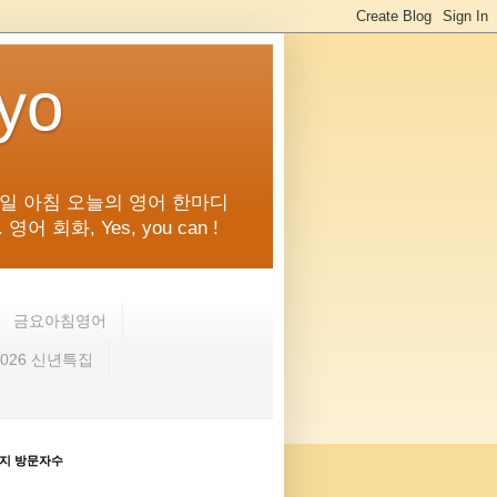
kyo
일 아침 오늘의 영어 한마디
화, Yes, you can !
금요아침영어
2026 신년특집
지 방문자수