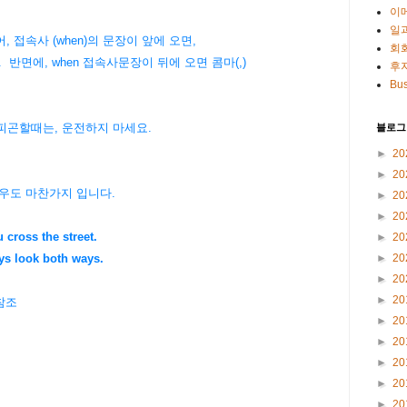
이
일
 접속사 (when)의 문장이 앞에 오면,
회
반면에, when 접속사문장이 뒤에 오면 콤마(,)
후
Bus
곤할때는, 운전하지 마세요.
블로그
►
20
►
20
 의 경우도 마찬가지 입니다.
►
20
►
20
 cross the street.
►
20
►
20
s look both ways.
►
20
►
20
 참조
►
20
►
20
►
20
►
20
►
20