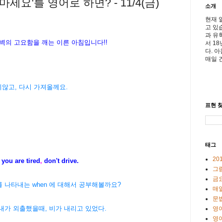
요'를 영어로 하면? - 11/4(금)
소개
현재 
고 있
과 유
벽의 고요함을 깨는 이른 아침입니다!!
서 1
다. 
매일 
ack. 잊지않고, 다시 가져올께요.
표현 찾
태그
20
you are tired
,
don't drive.
그
금
때'를 나타내는 when 에 대해서 공부해볼까요?
매일
문
내가 외출했을때, 비가 내리고 있었다.
영
영