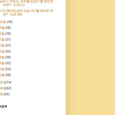
'날씨가 추워서, 코트를 입었다'를 영어로
하면? - 11/2(수)
'그게 뭔지에 달려 있습니다'를 영어로 하
면? - 11/1 (화)
10월
(26)
9월
(26)
8월
(28)
7월
(27)
6월
(27)
5월
(33)
4월
(28)
3월
(32)
2월
(24)
1월
(29)
10
(274)
09
(262)
08
(54)
le검색