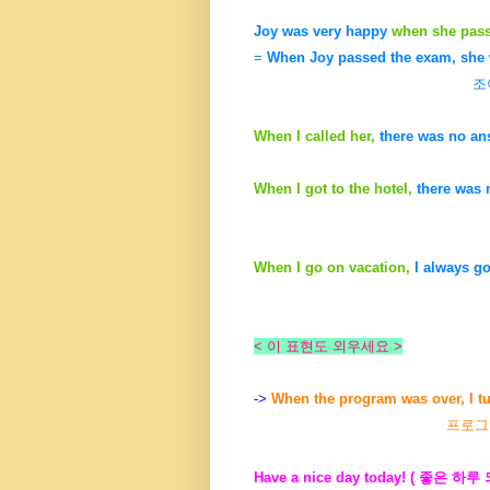
Joy was very happy
when she pass
=
When Joy passed the exam, she 
조이가 시험에 합격했
When I called her,
there was no an
When I got to the hotel,
there was 
When I go on vacation,
I always go
휴가갈때는, 나는
< 이 표현도 외우세요 >
->
When the program was over, I tu
프로그램
Have a nice day today! ( 좋은 하루