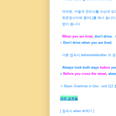
여러분, 이렇게 전치사를 쓰는데 있어,
뒷문장사이에 콤마(,)를 둬서 씁니다. 
없이 씁니다.
When you are tired,
don't drive.
피
=
Don't drive when you are tired.
다른 접속사 before/while/after
Always look both ways
before
you
=
Before you cross the street,
alway
-> Basic Grammar in Use - unit 112
관련 표현들
[ 접속사 when 써먹기 ]