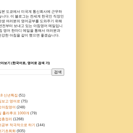
일본 도쿄에서 미국계 통신회사에 근무하
습니다. 이 블로그는 전세계 한국인 직장인
학생 여러분의 영어공부를 도와주기 위해
8년전부터 보내고 있는 아침영어 메일입니
아침 영어 한마디 메일을 통해서 여러분과
건강한 아침을 같이 했으면 좋겠습니다.
아보기 (한국어로, 영어로 검색 가)
18 신년특집
(51)
림보고 영어로
(75)
요아침영어
(248)
 훌라후프 1000개
(79)
법총정리
(1268)
어공부 적극적으로 하기
(144)
어기초회화
(935)