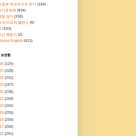
어공부 적극적으로 하기
(144)
어기초회화
(934)
메일 영어
(336)
과 라이프의 발란스
(6)
화
(103)
지산 해돋이
(2)
iness English
(413)
 보관함
26
(125)
25
(228)
24
(231)
23
(257)
22
(236)
21
(244)
20
(242)
19
(255)
18
(254)
17
(250)
16
(241)