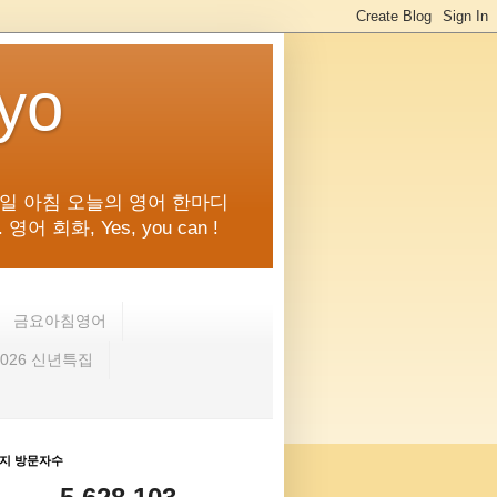
kyo
일 아침 오늘의 영어 한마디
화, Yes, you can !
금요아침영어
2026 신년특집
지 방문자수