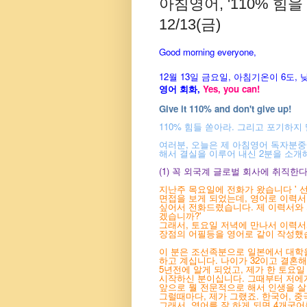
아침영어, '110% 힘을
12/13(금)
Good morning everyone,
12월 13
일
금
요
일, 아침기온이 6도
,
영어 회화,
Yes, you
can!
Give it 110% and don't give up!
110% 힘들 쏟아라. 그리고 포기하지 
여러분, 오늘은 제 아침영어 독자분
해서 결실을 이루어 내신 2분을 소개
(1) 꼭 외국계 글로벌 회사에 취직한
지난주 목요일에 전화가 왔습니다 ' 
면접을 보게 되었는데, 영어로 이력서
싶어서 전화드렸습니다. 제 이력서와 
겠습니까?'
그래서, 토요일 저녁에 만나서 이력
장점의 어필등을 영어로 같이 작성했
이 분은 조선족분으로 일본에서 대학
하고 계십니다. 나이가 32이고 결혼
5년전에 알게 되었고, 제가 한 토요
시작하신 분이십니다. 그때부터 저에
앞으로 뭘 전문적으로 해서 인생을 
그럴때마다, 제가 그랬죠. 한국어,
중
그래서, 영어를 잘 하게 되면
4개국어