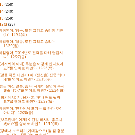
15
(258)
14
(240)
13
(259)
12월
(23)
아침영어, '행동, 도전 그리고 승리의 기쁨
(2)' - 12/31(화)
아침영어, '행동, 도전 그리고 승리' -
12/30(월)
아침영어, '2014년도 전력을 다해 달립시
다' - 12/27(금)
'(아저씨와 아내) 두분은 어떻게 만나셨어
요?'를 영어로 하면? - 12/26(목)
'(말을 처음 타면서) 아, (정신을) 집중 해야
돼'를 영어로 하면? - 12/15(수)
'방금 하신 말씀, 좀 더 자세히 설명해 주시
겠습니까?'를 영어로 하면? - 12/24(화)
'(회의에서) 저, 뭔가 (한마디) 해도 될까
요?'를 영어로 하면? - 12/23(월)
아침영어, '인간에게 포기는 할 만한 것이
아니다' - 12/20(금)
'(보트안내인에게) 이런일 하시니 좋으시
겠어요'를 영어로 하면? - 12/19(목)
'(강에서 보트타기,기대감으로) 점 점 흥분
되어 집니다'를 영어로 하면? -