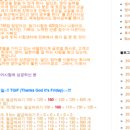
전문성을 찾을 수 있게 된다. 일단은, 영어 실력을
영
이게 된다' 그때부터, 이 분은 제 토요일 영어 교실
 제가 대학원 진학으로 인해서 토요일 교실을 쉬고
영
일 퇴근해서 2시간 영어 공부를 한다" 를 2년간이상
이
간 이상 공부했고, 목욕탕에서도 영어공부를 했다고
일
 745점 맞았어요. 듣기시험은 420점이나 나왔어요.
회
아요. 하지만, 기뻐요. 노력한 만큼 점수가 나온다는
무 기뻐요.'
후
 실제 토익 시험센타에 전화해서 뭔가 잘 못 된 것이
Bus
 호텔을 가지고 있는 네델란드계 글로벌 회사로, 고객으
한국어, 영어, 일본어를 잘 하는 사람을 찾고 있는데,
블로그
 했답니다.
봉은 얼마이든 상관없어요. 일단, 영어를 사용하는 회사에
►
20
일하면 영어실력이 훨씬 나아지겠죠 ' 그래서, 이회사
►
20
 영어시험에 성공하신 분
►
20
►
20
►
20
~!! TGIF
(Thanks God It's Friday)~~!!!
►
20
. 팔굽혀펴기 100 + 120 +
160
+ 120 + 120 = 620 개
►
20
 함)
. 10.52 km. 팔굽혀펴기 100 +
160
+ 110 + 130 + 120 =
►
20
5 km. 팔굽혀펴기 0 + 0 + 0 + 0 + 0 = 0
►
20
팔굽혀펴기 100 + 100 + 100 + 110 + 100 = 510 개
►
20
팔굽혀펴기 100 + 110 + 110 + 110 + 130 = 560 개
팔굽혀펴기 110 + 110 + 110 + 110 + 110 = 550 개
►
20
팔굽혀펴기 110 + 110 + 105 + 110 + 110 = 545 개