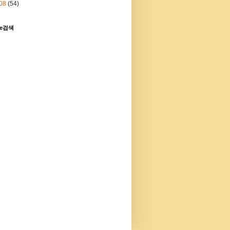
08
(54)
le검색