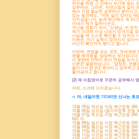
취직을 하면 그 안에서 자기에
맞는 
갖추어라. 그러면, 자연스럽게
길이 보
에서 가장 열심히 공부하신 분이시고,
있는 동안에도, "어떤 일이 있어도 매
지키셨습니다. 늦게 퇴근해도 꼭 2시
아내가 제가 말하더군요.
지난달 전화가 와서, '선생님, 저 토익
제가 기대한 이상 나와서 믿어지질 않
사실을 제 스스로 확인할 수 있어서 너
이분은, 자기 실력이 믿어지지 않아서
아닌지 확인까지 했다고 합니다.
이번에, 면접을 보는 곳은, 전세계에
호텔 예약등을 담당하는 부서입니다. 
이 분한테 연락이 와서 면접을 보자고
이분은 말씀하십니다. ' 당장은, 연
들어가서 한 2년 죽어라고 공부하고 
들어갈려고 합니다.'
(2) 제 아침영어로 꾸준히 공부해서
아래, 소개해 드리겠습니다.
-> 아, 내일이면 기다리던 신나는 토요일
12월 05일 목요일 아침 복근운동 350 개
12월 06일 금요일 (철야작업후 운동 못
12월 07일 토요일 아침 복근운동 350 개
620 개
12월 08일 일요일 아침 복근운동 350 개. 
12월 09일 월요일 아침 복근운동 350 개. 
12월 10일 화요일 아침 복근운동 350 개. 
12월 11일 수요일 아침 복근운동 350 개. 
12월 12일 목요일 아침 복근운동 350 개. 