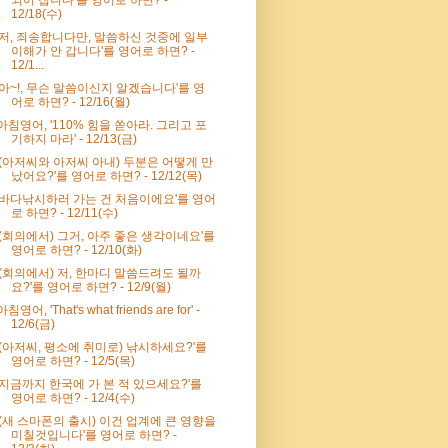
12/18(수)
'저, 죄송합니다만, 말씀하신 것중에 일부
이해가 안 갑니다'를 영어로 하면? -
12/1...
'아~!, 무슨 말씀이신지 알겠습니다'를 영
어로 하면? - 12/16(월)
아침영어, '110% 힘을 쏟아라. 그리고 포
기하지 마라' - 12/13(금)
'(아저씨와 아저씨 아내) 두분은 어떻게 만
났어요?'를 영어로 하면? - 12/12(목)
'바다낚시하러 가는 건 처음이에요'를 영어
로 하면? - 12/11(수)
'(회의에서) 그거, 아주 좋은 생각이네요'를
영어로 하면? - 12/10(화)
'(회의에서) 저, 한마디 말씀드려도 될까
요?'를 영어로 하면? - 12/9(월)
아침영어, 'That's what friends are for' -
12/6(금)
'(아저씨, 평소에 취미로) 낚시하세요?'를
영어로 하면? - 12/5(목)
'지금까지 한국에 가 본 적 있으세요?'를
영어로 하면? - 12/4(수)
'(새 스마폰의 출시) 이건 업계에 큰 영향을
미칠것입니다'를 영어로 하면? -