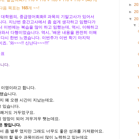
►
20
 다음 목표는
165
개 ~~!
►
20
 대학원의, 중급영어회화II 과목의 기말고사가 있어서
▼
20
습니다. 지난번 중간고사에서 좀 쉽게 생각하고 임했다가
▼
 이번에는 복습을 많이 하고 임했는데, 역시, 이해하고
서 다행이었습니다. 역시, '배운 내용을 완전히 이해
 다시 한번 느꼈습니다. 이번주가 이번 학기 마지막
'와~~~!! 신난다~~~!!!'
목표
입니다.
 이영이라고 합니다.
 됐습니다.
지 꽤 오랜 시간이 지났는데요.
 있습니다.
 쾌거도 거두었구요.
 엉망이 되어 겨우겨우 햇는데요.
은 짱입니다.
서 좀 별루 였지만 그래도 너무도 좋은 성과를 가져왔어요.
배워야 할 필수 과목이라서 많이 노력하고 있는데요