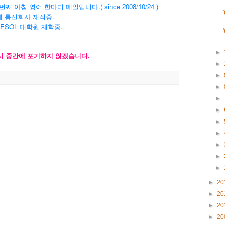
' 1304번째 아침 영어 한마디 메일입니다.( since 2008/10/24 )
계 통신회사 재직중.
TESOL 대학원 재학중.
►
다시 중간에 포기하지 않겠습니다.
►
►
►
►
►
►
►
►
►
►
►
20
►
20
►
20
►
20