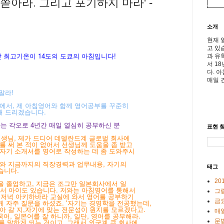
 쏟아라. 그리고 포기하지 마라' -
소개
현재 
고 있
 낮 최고기온이
14도의 도쿄의 아침입니다!
과 유
서 1
다. 
매일 
말라!
중에서, 제 아침영어와 함께 영어공부를 꾸준히
해 드리겠습니다.
다는 각오로 4년간 매일 열심히 공부하신 분
표현 찾
선생님, 제가 드디어 데델란드계 글로벌 회사에
를 써 본 적이 없어서 선생님께 도움을 좀 받고
자기 소개서를 영어로 작성하는 데 좀 도와주시
서와 지금까지의 직장경력과 업무내용, 자기의
태그
습니다.
20
을 졸업하고, 지금은 조그만 일본회사에서 일
해서 아이도 있습니다. 저와는 아침영어를 통해서
그
일 저녁
아키하바라 교실에 와서 영어를 공부하기
금
게 자주
질문을 하셨죠. '자기는 경영학을 전공했는데,
살아
갈 지,자기에 맞는 전문성이 뭔지를 모르겠다고.
매일
국어, 일본어를 잘 하니까, 일단, 영어를 공부해라.
문
를 말하게 되는 것이고, 그래서 외국계 큰 회사에