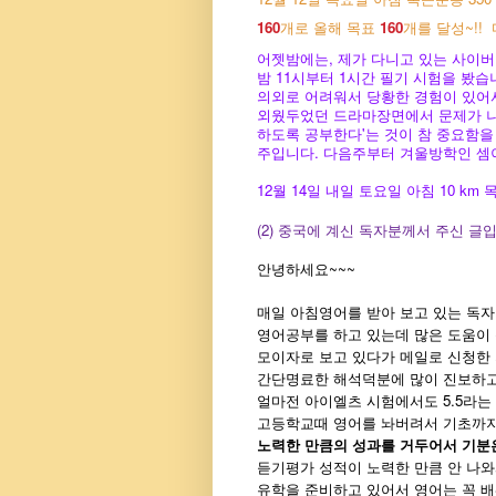
160
개로 올해 목표
160
개를 달성~!!
어젯밤에는, 제가 다니고 있는 사이버
밤 11시부터 1시간 필기 시험을 봤
의외로 어려워서 당황한 경험이 있어서
외웠두었던 드라마장면에서 문제가 나와
하도록 공부한다'는 것이 참 중요함을
주입니다. 다음주부터 겨울방학인 셈이죠. 
12월 14일 내일 토요일 아침 10 km 
(2) 중국에 계신 독자분께서 주신 글
안녕하세요~~~
매일 아침영어를 받아 보고 있는 독자
영어공부를 하고 있는데 많은 도움이
모이자로 보고 있다가 메일로 신청한 
간단명료한 해석덕분에 많이 진보하고
얼마전 아이엘츠 시험에서도 5.5라는
고등학교때 영어를 놔버려서 기초까지
노력한 만큼의 성과를 거두어서 기분
듣기평가 성적이 노력한 만큼 안 나와
유학을 준비하고 있어서 영어는 꼭 