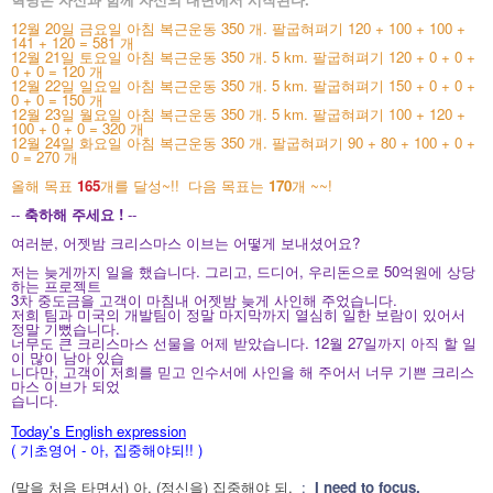
12월 20일 금요일 아침 복근운동 350 개. 팔굽혀펴기 120 + 100 +
100
+
141 + 120 = 581 개
12월 21일 토요일 아침 복근운동 350 개. 5 km. 팔굽혀펴기 120 +
0 + 0 +
0 + 0 = 120 개
12월 22일 일요일 아침 복근운동 350 개. 5 km. 팔굽혀펴기 150 + 0 + 0 +
0 + 0 = 150 개
12월 23일 월요일 아침 복근운동 350 개. 5 km. 팔굽혀펴기 100 + 120 +
100 + 0 + 0 = 320 개
12월 24일 화요일 아침 복근운동 350 개. 팔굽혀펴기 90 + 80 + 100 + 0 +
0 = 270 개
올해 목표
165
개를 달성~!! 다음 목표는
170
개 ~~!
--
축하해 주세요 !
--
여러분, 어젯밤 크리스마스 이브는 어떻게 보내셨어요?
저는 늦게까지 일을 했습니다. 그리고, 드디어, 우리돈으로 50억원에 상당
하는 프로젝트
3차 중도금을 고객이 마침내 어젯밤 늦게 사인해 주었습니다.
저희 팀과 미국의 개발팀이 정말 마지막까지 열심히 일한 보람이 있어서
정말 기뻤습니다.
너무도 큰 크리스마스 선물을 어제 받았습니다. 12월 27일까지 아직 할 일
이 많이 남아 있습
니다만, 고객이 저희를 믿고 인수서에 사인을 해 주어서 너무 기쁜 크리스
마스 이브가 되었
습니다.
Today's English expression
( 기초영어 - 아, 집중해야되!! )
(말을 처음 타면서) 아, (정신을) 집중해야 되.
:
I need to focus.