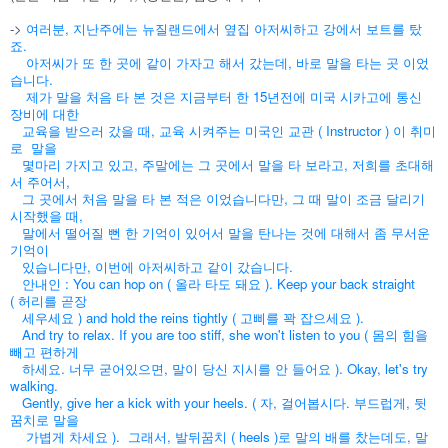
->
여러분, 지난주에는 뉴질랜드에서 옆집 아저씨하고 강에서 보트를 탔
죠.
아저씨가 또 한 곳에 같이 가자고 해서 갔는데, 바로 말을 타는 곳 이었
습니다.
제가 말을 처음 타 본 것은 지금부터 한 15년전에 미국 시카고에 통신
장비에 대한
교육을 받으러
갔을 때, 교육 시켜주는 미국인 교관 ( Instructor ) 이 취미
로
말을
몇마리 가지고 있고, 주말에는 그 곳에서 말을 타 보라고, 저희를 초대해
서 주어서,
그 곳에서 처음 말을 타 본 적은 이었습니다만, 그 때 말이 조금 달리기
시작했을
때,
말에서 떨어질 뻔 한 기억이
있어서 말을 탄나는 것에 대해서 좀
무서운
기억이
있습니다만, 이번에 아저씨하고 같이 갔습니다.
안내인 : You can hop on ( 올라 타도 돼요 ). Keep your back straight
(
허리를 곧장
세우세요 ) and hold the reins tightly ( 고삐를 꽉 잡으세요 ).
And try to relax. If you are too stiff, she won't listen to you ( 몸의 힘을
빼고 편하게
하세요. 너무 굳어있으면, 말이 당신 지시를 안 들어요 ). Okay, let's try
walking.
Gently, give her a kick with your heels. ( 자, 걸어봅시다. 부드럽게, 뒷
꿈치로 말을
가볍게 차세요 ). 그래서, 발뒤꿈치 ( heels )로 말의 배를 찼는데도, 말