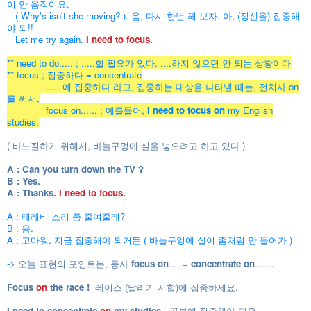
이 안 움직여요.
( Why's isn't she moving? ). 음, 다시 한번 해 보자. 아, (정신을) 집중해
야 되!!
Let me try again.
I need to focus.
** need to do..... ; .....할 필요가 있다. ....하지 않으면 안 되는 상황이다
** focus ; 집중하다 = concentrate
..... 에 집중하다 라고, 집중하는 대상을 나타낼 때는, 전치사 on
를 써서,
focus on...... ; 예를들어,
I need to focus on
my English
studies.
( 바느질하기 위해서, 바늘구멍에 실을 넣으려고 하고 있다 )
A :
Can you turn down the TV ?
B :
Yes.
A : Thanks.
I need to focus.
A : 테레비 소리 좀 줄여줄래?
B : 응.
A : 고마워. 지금 집중해야 되거든 ( 바늘구엉에 실이 좀처럼 안 들어가 )
->
오늘 표현의 포인트는, 동사
focus on
.... =
concentrate on
.......
Focus
on
the race !
레이스 (달리기 시합)에 집중하세요.
I need to concentrate
on
my studies.
공부에 집중해야 돼요.