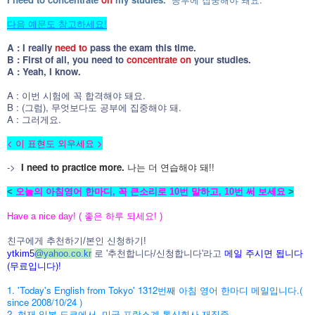
다음 예문도 참고하세요!
A : I really
need to
pass the exam this time.
B : First of all, you need to
concentrate on
your studies.
A : Yeah, I know.
A : 이번 시험에 꼭 합격해야 돼요.
B : (그럼), 무엇보다도 공부에 집중해야 돼.
A : 그러게요.
< 이 표현도 외우세요 >
->
I need to practice more.
나는 더 연습해야 돼!!
<
오늘의 아침영어 한마디, 꼭 큰소리로 10번 말하고, 10번 써 보세요
>
Have a nice day! ( 좋은 하루 되세요! )
친구에게 추천하기/본인 신청하기!
메일 주시면 됩니다
ytkim5
@
yahoo.co.kr
로 '추천합니다/신청합니다'라고
(무료입니다)!
1. 'Today's English from Tokyo' 1312번째 아침 영어 한마디 메일입니다.(
since 2008/10/24 )
2. 현재 일본 도쿄에서, 미국-프랑스계 통신회사 재직중.