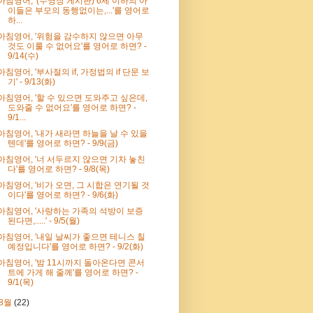
아침영어, '(수영장 게시판) 6세 이하의 아
이들은 부모의 동행없이는,...'를 영어로
하...
아침영어, '위험을 감수하지 않으면 아무
것도 이룰 수 없어요'를 영어로 하면? -
9/14(수)
아침영어, '부사절의 if, 가정법의 if 단문 보
기' - 9/13(화)
아침영어, '할 수 있으면 도와주고 싶은데,
도와줄 수 없어요'를 영어로 하면? -
9/1...
아침영어, '내가 새라면 하늘을 날 수 있을
텐데'를 영어로 하면? - 9/9(금)
아침영어, '너 서두르지 않으면 기차 놓친
다'를 영어로 하면? - 9/8(목)
아침영어, '비가 오면, 그 시합은 연기될 것
이다'를 영어로 하면? - 9/6(화)
아침영어, '사랑하는 가족의 석방이 보증
된다면,.....' - 9/5(월)
아침영어, '내일 날씨가 좋으면 테니스 칠
예정입니다'를 영어로 하면? - 9/2(화)
아침영어, '밤 11시까지 돌아온다면 콘서
트에 가게 해 줄께'를 영어로 하면? -
9/1(목)
8월
(22)