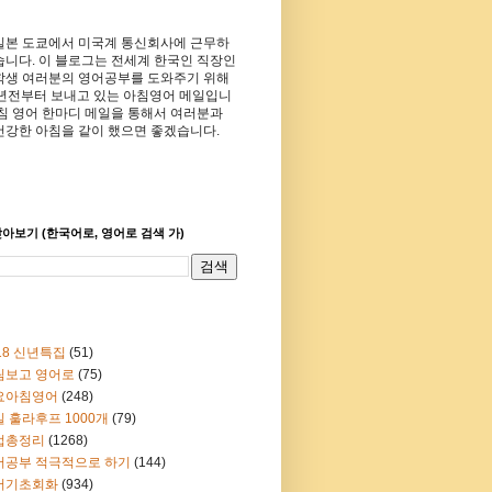
일본 도쿄에서 미국계 통신회사에 근무하
습니다. 이 블로그는 전세계 한국인 직장인
학생 여러분의 영어공부를 도와주기 위해
8년전부터 보내고 있는 아침영어 메일입니
아침 영어 한마디 메일을 통해서 여러분과
건강한 아침을 같이 했으면 좋겠습니다.
아보기 (한국어로, 영어로 검색 가)
18 신년특집
(51)
림보고 영어로
(75)
요아침영어
(248)
 훌라후프 1000개
(79)
법총정리
(1268)
어공부 적극적으로 하기
(144)
어기초회화
(934)