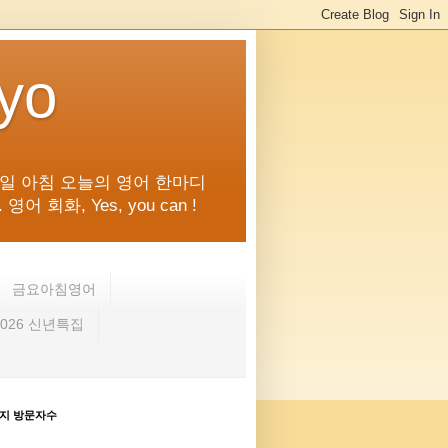
kyo
일 아침 오늘의 영어 한마디
화, Yes, you can !
금요아침영어
2026 신년특집
지 방문자수