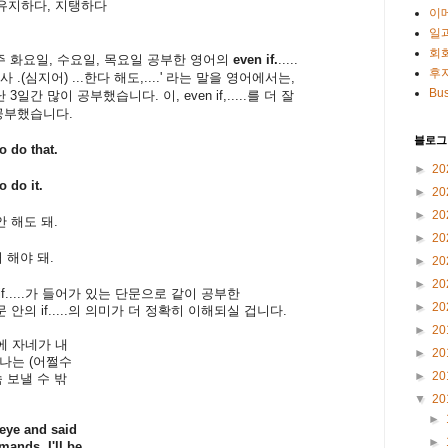
속)을 유지하다, 지탱하다
이
일
회
번주 화요일, 수요일, 목요일 공부한 영어의
even if.
.....
후
 .(심지어) ...한다 해도,....' 라는 말을 영어에서는,
Bus
난 3일간 많이 공부했습니다. 이, even if,.....를 더 잘
서 공부했습니다.
블로그
o do that.
►
20
o do it.
►
20
►
20
 해도 돼.
►
20
 해야 돼.
►
20
►
20
f.....가 들어가 있는 단문으로 같이 공부한
►
20
안의 if.....의 의미가 더 정확히 이해되실 겁니다.
►
20
에 자네
가 내
►
20
나는 (어쩔
수
►
20
 보낼 수 밖
▼
20
►
eye and said
►
ands, I'll be