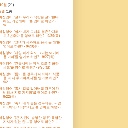
10월
(21)
9월
(19)
아침영어, '설사 우리가 식량을 절약한다
해도, 기껏해야....'를 영어로 하면? -
9/...
아침영어, '설사 내가 그녀와 결혼한다해
도 2년후다'를 영어로 하면? - 9/29(목)
아침영어, '그녀가 사과해도 용서 못 해'를
영어로 하면? - 9/28(수)
아침영어, '내일 비가 와도 그녀는 여기에
올 거야'를 영어로 하면? - 9/27(화)
아침영어, '긴급시에는 이 번호로 전화하
세요'를 영어로 하면? - 9/26(월)
아침영어, '톰이 올 경우에 대비해서 식품
을 더 사 두어야겠다'를 영어로 하면? -
9/2...
아침영어, '혹시 길을 잃어버릴 경우에 대
비해서 지도 가져와'를 영어로 하면? -
9/22(목)
아침영어, '혹시 내가 늦는 경우에는, 나 없
이 (회의) 시작하세요'를 영어로 하면? -
...
아침영어, '(큰 지진이 발행한 경우) 특별한
지시가 없는 한....'을 영어로 하면? -...