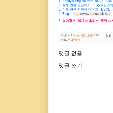
1. 'Today's English from Tokyo' 2046
2.
현재 일본 도쿄에서
,
미국
-
프랑스계
3.
현재 한국 외국어 대학교
TESOL
4. Blogs :
http://www.canspeak.net/
5.
영어공부
, 2016
년 올해는
,
두번 다
작성자:
Johnny
시간:
오전 6:20
라벨:
문법총정리
댓글 없음:
댓글 쓰기