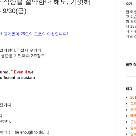
가 식량을 절약한다 해도, 기껏해
소개
 9/30(금)
현재 
고 있
과 유
서 1
다. 
 최고기온이
26
도의 도쿄의 아침입니다
!
매일 
중얼거렸다. " 설사 우리가
의 생존을 기껏해야 2주정도
표현 찾
mured, "
Even if
we
ufficient to sustain
태그
20
그
 잠기다
금
매일
다.
보전하다.
문
영
 ( = be enough to do....)
영