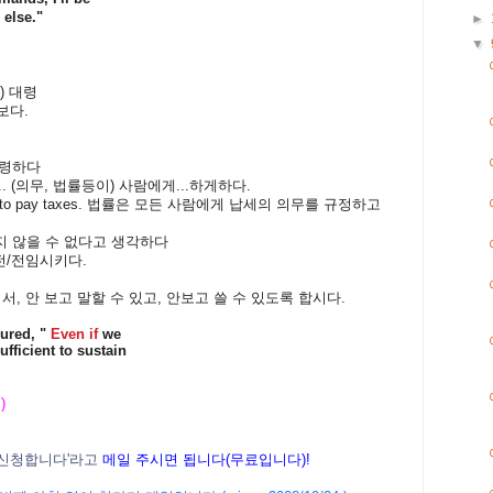
 else."
►
▼
의) 대령
보다.
 명령하다
 do.... (의무, 법률등이) 사람에게...하게하다.
 to pay taxes. 법률은 모든 사람에게 납세의 의무를 규정하고
.하지 않을 수 없다고 생각하다
 이전/전임시키다.
서, 안 보고 말할 수 있고,
안보고 쓸 수 있도록 합시다.
mured, "
Even if
we
ufficient to sustain
 )
신청합니다
'
라고
메일
주시면
됩니다
(
무료입니다
)!