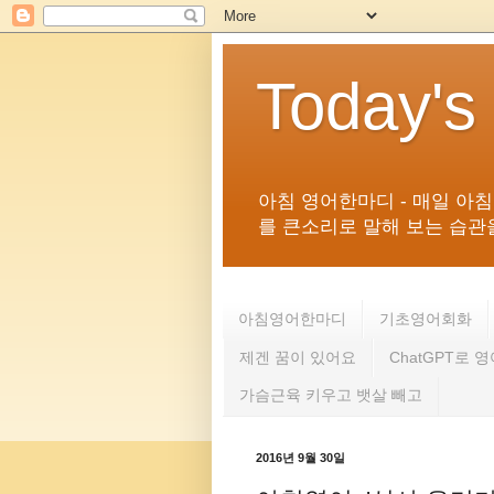
Today's
아침 영어한마디 - 매일 아
를 큰소리로 말해 보는 습관을 
아침영어한마디
기초영어회화
제겐 꿈이 있어요
ChatGPT로 
가슴근육 키우고 뱃살 빼고
2016년 9월 30일