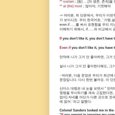
** sustain
; (동) ....(의 생존, 존
** at (the) most
; 많아야, 기껏해야
-> 여러분, 위 단문에서, 우리가 이
가 보이시죠. 우리 한국어로, ' 가령,설사
even if......를 써서 표현함을 우리 지
이해하기 위해서, if......와 비교해
If
you don't like it, you don't have t
Even if
you don't like it, you have t
만약에 니가 그거 안 좋아하면, 그거 안
설사 니가 그거 안 좋아한다해도, 그거
- 여러분, 다음 문장은 우리가 최근에 i
문장입니다. 다시 한번 볼까요. 이 단문 
산더스 대령은 내 눈을 보면서 " 만약
명령을 무시하기를 계속 고집한다면, 
없이) 자네를 어딘가 다른 곳으로 전속
에 없어.'
라고 말했다.
Colonel Sanders looked me in the 
"
If
you
persist
in ignoring my comm