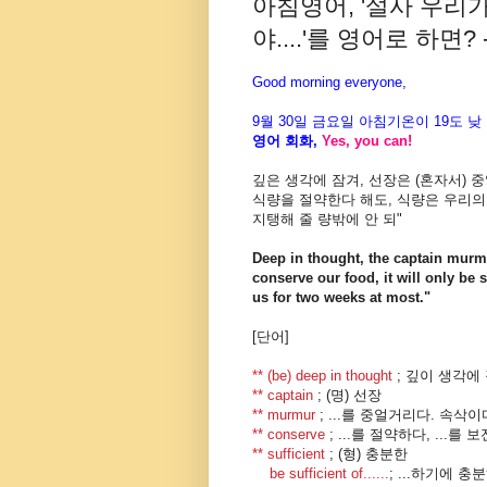
아침영어, '설사 우리
야....'를 영어로 하면? -
Good morning everyone,
9월
30
일
금
요일 아침기온이
19도
낮
영어 회화
,
Yes, you can!
깊은 생각에 잠겨, 선장은 (혼자서) 
식량을 절약한다 해도, 식량은 우리
지탱
해 줄 량밖에 안 되
"
Deep in thought, the captain mur
conserve our food, it will only be s
us for two weeks at most."
[단어]
** (be) deep in thought
; 깊이 생각에
** captain
; (명) 선장
** murmur
; ...를 중얼거리다. 속삭이
** conserve
; ...를 절약하다, ...를 
** sufficient
; (형) 충분한
be sufficient of......
; ...하기에 충분하다