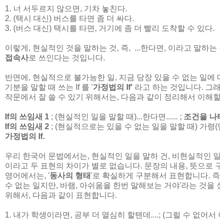
1. 너 서두르지 않으면, 기차 놓친다.
2. (택시 대신) 버스를 타면 좀 더 싸다.
3. (버스 대신) 택시를 타면, 거기에 좀 더 빨리 도착할 수 있다.
이렇게, 현실적인 것을 말하는 것, 즉, ...한다면, 이라고 말하는
접속사
로 쓰인다는 것입니다.
반면에, 현실적으로 불가능한 일, 지금 당장 있을 수 없는 일에 
기분을 말할 때 쓰는 If 를 '
가정법의 If'
라고 하는 것입니다. 그래
작문에서 잘 쓸 수 있기 위해서는, 다음과 같이 정리해서 이해
If의 쓰임새 1
; (현실적인 일을 말할 때)...한다면...... ;
조건을 나
If의 쓰임새 2
; (현실적으로는 있을 수 없는 일을 말할 때) 가령(만약에
가정법의 If.
우리 한국어 문법에서는, 현실적인 일을 말하 건, 비현실적인 일을 말
이라고 두 표현의 차이가 별로 없습니다. 문장의 내용, 뜻으로 
영어에서는, '
동사의 형태
'로 확실하게 구분해서 표현합니다. 즉,
수 없는 일지만, 바램, 아쉬움을 한번 말해보는 거야'라는 것
위해서, 다음과 같이 표현합니다.
1. 내가 학생이라면, 공부 더 열심히 할텐데....; (그럴 수 없어서 