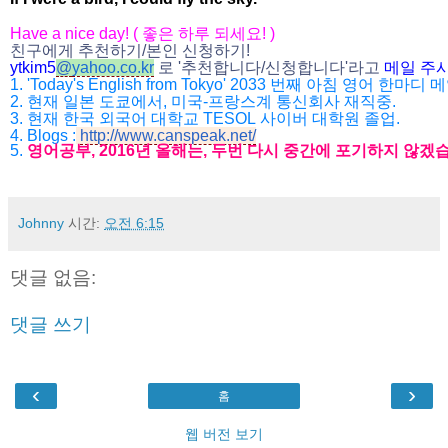
Have a nice day! (
좋은 하루 되세요
! )
친구에게 추천하기
/
본인 신청하기
!
ytkim5
@
yahoo.co.kr
로
'
추천합니다
/
신청합니다
'
라고
메일
주
1. 'Today's English from Tokyo' 2033
번째 아침 영어 한마디 
2.
현재 일본 도쿄에서
,
미국
-
프랑스계 통신회사 재직중
.
3.
현재 한국 외국어 대학교
TESOL
사이버 대학원 졸업
.
4. Blogs :
http://www.canspeak.net/
5.
영어공부
, 2016
년 올해는
,
두번 다시 중간에 포기하지 않겠
Johnny
시간:
오전 6:15
댓글 없음:
댓글 쓰기
‹
›
홈
웹 버전 보기