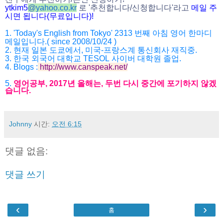
ytkim5
@
yahoo.co.kr
로
'
추천합니다
/
신청합니다
'
라고
메일
주
시면
됩니다
(
무료입니다
)!
1. 'Today's English from Tokyo' 2313
번째 아침 영어 한마디
메일입니다
.( since 2008/10/24 )
2.
현재 일본 도쿄에서
,
미국
-
프랑스계 통신회사 재직중
.
3.
한국 외국어 대학교
TESOL
사이버 대학원 졸업
.
4. Blogs :
http://www.canspeak.net/
5.
영어공부
, 2017
년 올해는
,
두번 다시 중간에 포기하지 않겠
습니다
.
Johnny
시간:
오전 6:15
댓글 없음:
댓글 쓰기
‹
›
홈