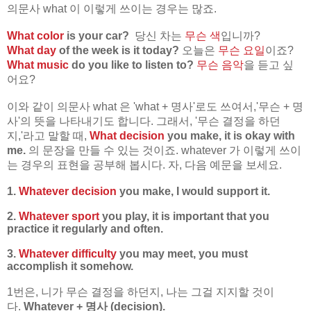
의문사 what 이 이렇게 쓰이는 경우는 많죠.
What color
is your car?
당신 차는
무슨 색
입니까?
What day
of the week is it today?
오늘은
무슨 요일
이죠?
What music
do you like to listen to?
무슨 음악
을 듣고 싶
어요?
이와 같이 의문사 what 은 'what + 명사'로도 쓰여서,'무슨 + 명
사'의 뜻을 나타내기도 합니다. 그래서, '무슨 결정을 하던
지,'라고 말할 때,
What decision
you make, it is okay with
me.
의 문장을 만들 수 있는 것이죠. whatever 가 이렇게 쓰이
는 경우의 표현을 공부해 봅시다. 자, 다음 예문을 보세요.
1.
Whatever decision
you make, I would support it.
2.
Whatever sport
you play, it is important that you
practice it regularly and often.
3.
Whatever difficulty
you may meet, you must
accomplish it somehow.
1번은, 니가 무슨 결정을 하던지, 나는 그걸 지지할 것이
다.
Whatever + 명사 (decision).