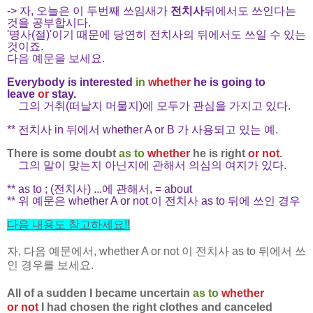
-> 자, 오늘은 이 두번째 쓰임새가
전치사
뒤에서도 쓰인다는
것을 공부합시다.
'명사(절)'이기 때문에 당연히 전치사의 뒤에서도 쓰일 수 있는
것이죠.
다음 예문을 보세요.
Everybody is interested
in
whether
he is going to
leave
or
stay.
그의 거취(떠날지 머물지)에 모두가 관심을 가지고 있다.
** 전치사 in 뒤에서 whether A or B 가 사용되고 있는 예.
There is some doubt
as to
whether
he is right
or not
.
그의 말이 맞는지 아닌지에 관해서 의심의 여지가 있다.
** as to ; (전치사) ...에 관해서, = about
** 위 예문은 whether A or not 이 전치사 as to 뒤에 쓰인 경우
다음 내용도 참고하세요
!!
자, 다음 예문에서, whether A or not 이 전치사 as to 뒤에서 쓰
인 경우를 보세요.
All of a sudden I became uncertain
as to
whether
or not
I had chosen the right clothes and canceled