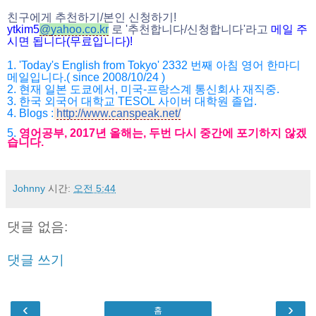
친구에게 추천하기
/
본인 신청하기
!
ytkim5
@
yahoo.co.kr
로
'
추천합니다
/
신청합니다
'
라고
메일
주
시면
됩니다
(
무료입니다
)!
1. 'Today's English from Tokyo' 2332
번째 아침 영어 한마디
메일입니다
.( since 2008/10/24 )
2.
현재 일본 도쿄에서
,
미국
-
프랑스계 통신회사 재직중
.
3.
한국 외국어 대학교
TESOL
사이버 대학원 졸업
.
4. Blogs :
http://www.canspeak.net/
5.
영어공부
, 2017
년 올해는
,
두번 다시 중간에 포기하지 않겠
습니다
.
Johnny
시간:
오전 5:44
댓글 없음:
댓글 쓰기
‹
›
홈