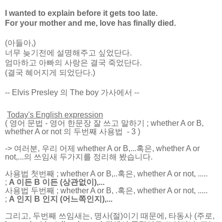
I wanted to explain before it gets too late.
For your mother and me, love has finally died.
(아들아,)
너무 늦기전에 설명해주고 싶었단다.
엄마하고 아빠의 사랑은 결국 죽었단다.
(결국 혜어지게 되었단다.)
-- Elvis Presley 의 The boy 가사에서 --
Today's English expression
(
영어 문법
-
영어 한문장 잘 쓰고 말하기
; whether A or B,
whether A or not 의 두번째 사용법 - 3
)
-> 여러분, 우리 어제 whether A or B,...혹은, whether A or
not,...의 쓰임새 두가지를 정리해 봤습니다.
사용법 첫번째 ; whether A or B,..혹은, whether A or not, .....
;
A 이든 B 이든 (상관없이),...
사용법 두번째 ; whether A or B, .혹은, whether A or not, .....
;
A 인지 B 인지 (어느쪽인지),...
그리고, 두번째 쓰임새는, 명사(절)이기 때문에, 타동사 (주로,