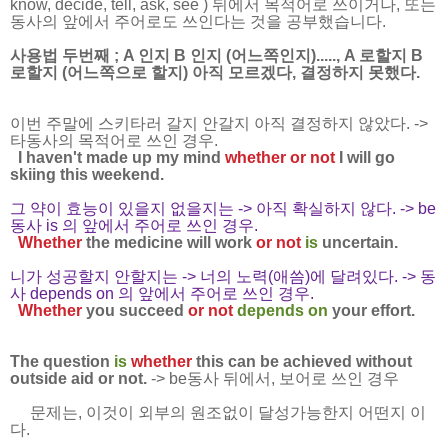
know, decide, tell, ask, see ) 뒤에서 목적어로 쓰이거나, 또는
동사의 앞에서 주어로도 쓰인다는 것을 공부했습니다.
사용법 두번째
; A 인지 B 인지 (어느쪽인지)....., A 로할지 B
로할지 (어느쪽으로 할지) 아직 모르겠다, 결정하지 못했다.
이번 주말에 스키타러 갈지 안갈지 아직 결정하지 않았다. ->
타동사의 목적어로 쓰인 경우.
I haven't made up my mind
whether or not
I will go
skiing this weekend.
그 약이 효능이 있을지 없을지는 -> 아직 확실하지 않다. -> be
동사 is 의 앞에서 주어로 쓰인 경우.
Whether
the medicine will work
or not
is
uncertain.
니가 성공할지 안할지는 -> 너의 노력(애씀)에 달려있다. -> 동
사 depends on 의 앞에서 주어로 쓰인 경우.
Whether
you succeed
or not
depends on
your effort.
The question
is
whether
this can be achieved without
outside aid or not.
-> be동사 뒤에서, 보어로 쓰인 경우
문제는, 이것이 외부의 원조없이 달성가능한지 어떤지 이
다.