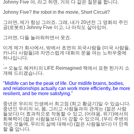
Johnny Five 야, 라고 하면, 거의 다 같은 질문을 합니다.
Johnny Five? the robot in the movie, Short Circuit?
그러면, 제가 항상 그러죠. 그래, 내가 20년전 그 영화의 주인
공(로봇트) Johnny Five 이고, 나 아직도 살아있어.
그러면, 다들 놀라워하면서 웃죠.
이게 제가 회사에서, 밖에서 초면의 외국사람들 (미국 사람들,
카나다 사람들)과 자연스럽게 대화의 문을 여는 노하우중에
하나입니다.
.
-> 오늘도 헤커티의 LIFE Reimagined 책에서 표현 한가지 소
개해 드리겠습니다.
"Midlife can be the peak of life. Our midlife brains, bodies,
and relationships actually can work more efficiently, be more
resilient, and be more satisfying."
중년은 우리의 인생에서 최고점 (최고 황금기)일 수 있습니다.
중년인 우리의 뇌, 몸, 그리고 사람들과의 관계는 (젊은 사람
들보다) 더 효과적으로 작동할 수 있고, (어려움, 위기)에서의
회복력이 (젊은 사람들보다) 더 강할 수 있으며, (우리 주변의
작은 것들에, 우리의 삶에 대해서) (젊은 사람들보다) 더 만족
할 줄 압니다.