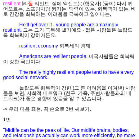
resilient
[리
질
-리언트, 질에 엑센트) ; (형용사) (공이) 다시 튀
어오르는, 스프링처럼 튕기는, 탁력이 있는, 회복력이 있는, 바
로 건강을 회복하는, 어려움을 극복하고 일어나는,
He'll get over it - young people are amazingly
resilient.
그는 그거 극복해 낼거예요 - 젊은 사람들은 놀랍도
록 회복력이 강하거든요.
resilient economy
회복세의 경제
Americans are resilient poeple.
미국사람들은 회복력
이 강한 국민이다.
The really highly resilient people tend to have a very
good social network.
놀랍도록 회복력이 강한 (그 큰 어려움을 이겨낸) 사람
들을 보면, 사회적 네트워크 (친구, 가족, 주변사람들과의 네
트워크)가 좋은 경향이 있음을 알 수 있습니다.
-> 우리 다음 표현, 꼭 손으로 3번 써보기.
1번
"Midlife can be the peak of life. Our midlife brains, bodies,
and relationships actually can work more efficiently, be more