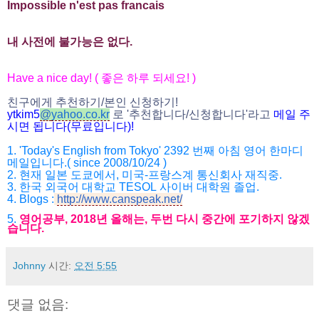
Impossible n'est pas francais
내 사전에 불가능은 없다.
Have a nice day! (
좋은 하루 되세요
! )
친구에게 추천하기
/
본인 신청하기
!
ytkim5
@
yahoo.co.kr
로
'
추천합니다
/
신청
합니다
'
라고
메일
주
시면
됩니다
(
무료입니다
)!
1. 'Today's English from Tokyo' 2392
번째 아침 영어 한마디
메일입니다
.( since 2008/10/24 )
2.
현재 일본 도쿄에서
,
미국
-
프랑스계 통신회사 재직중
.
3.
한국 외국어 대학교
TESOL
사이버 대학원 졸업
.
4.
Blogs :
http://www.canspeak.net/
5.
영어공부
, 2018
년 올해는
,
두번 다시 중간에 포기하지 않겠
습니다
.
Johnny
시간:
오전 5:55
댓글 없음: