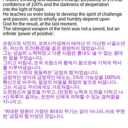
confidence of 100% and the darkness of desperation
into the light of hope.
He teaches us even today to develop the spirit of challenge
and passion, and to wholly and humbly depend upon
God for the result, at the last moment.
The strongest weapon of the hero was not a sword, but an
infinite 'power of positive'.
프랑스의 식민지, 코르시카섬에서 태어난 이 가난한 시골소년
은, 자신의 조건(환경)을 결코 원망하지 않았습니다.
그는 성실히 노력하였고 다른 사람은 흉내도 낼 수 없는 원대
한 꿈을 꾸었습니다.
그리고 마침내, 조국 프랑스의 황제가 됨으로써 기적의 역사
를 이루어냈습니다.
그의 이 기적의 원동력은 '긍정의 힘'이었습니다.
긍정적인 생각과 긍정적인 태도는, 1%의 가능성을 100%의
확신으로 바꾸며, 절망의 어둠을 희망의 빛으로 바꿉니다.
그는 지금도 우리에게도 가르쳐줍니다.
도전정신과 열정을 키우고,
(진정한 노력과 도전을 다하고 나
서) 최후의 결과는, 온전히 신에게 의탁할 수 있는 겸허함을
지니라고.
'위대한 영웅이 가졌던 최대의 무기는 검이 아니라, 바로 무한
한 '긍정의 힘'이었던 것입니다.