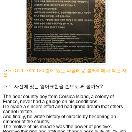
->
SEOUL SKY 120 층에 있는 나폴레옹 겔러리에서 찍은 사
진
-> 위 사진에 있는 영어표현을 손으로 써 볼까요?
The poor country boy from Corsica Island, a colony of
France, never had a grudge on his conditions.
He made a sincere effort and had grand dream that others
cannot imitate.
And finally, he wrote history of miracle by becoming an
emperor of the country.
The motive of his miracle was 'the power of positive'.
Positive thinking and attitudes change possibility of 1% into