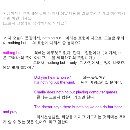
지금까지 이루어내신 것에 대해서 정말 대단한 일을 하신거라고 생각하시
기만 하면 되세요.
(오로지 그렇게만 생각하시면 되세요.)
-> 자 오늘의 문장에서, nothing but....이라는 표현이 나오죠. 오늘은 우리
이 nothing but.....의 표현에 대해서 좀 볼까요?
nothing but.
.... ; ...외에는 아무것도 없다, 단지 ...일뿐이다. ( 여기서, but
은 '그러나'의 뜻이 아니고, '...을 제외하고'의 뜻입니다.)
그래서, n
othing but = only 로 사전에서는 많이 나오죠.
예문 몇개 볼까요?
Did you hear a noise?
잡음 들었어?
It's nothing but the wind.
단지 바람소리일 뿐이야.
Charlie does nothing but playing computer games.
촬리는 오로지 컴퓨터 게임만 한다.
The doctor says there is nothing we can do but hope
and pray.
의사선생님은, 희망을 가지고 기도하는 것외에는 우리
가 할 수 있는 것은 없어요. 라고 말한다.