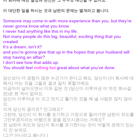
이 회사에 대한 열정과 헌신은 그 누구도 대신할 수 없어요.
이 대단한 일을 하시는 것과 남편의 문제는 별개라고 봅니다.
Someone may come in with more experience than you, but they’re
never gonna know what you know.
I never had anything like this in my life.
Not many people do this big, beautiful, exciting thing that you
created.
It’s a dream, isn’t it?
and you’re gonna give that up in the hopes that your husband will
stop having an affair?
I don’t see how that adds up.
You should feel
nothing but
great about what you’ve done.
당신보다 더 경험이 많은 누군가가 온다고 해도, 당신이 (이 회사에 대
해서) 아는 것을 그들은 결코 알지 못할거예요.
지금까지 살아오면서 이와 같은 것 (당신이 이루어낸 이 멋진 회사같
은)은 본 적이 없어요.
당신이 이루어낸 이 크고 멋지고 활기찬 것을 해 낼 사람은 많지 않아
요.
이게 당신의 꿈이죠? 안그래요?
그런데, 당신이 이 회사를 포기하고 가정으로 돌아가면 남편이 외도를
그만두겠지라는 바램으로 꿈을 접으시겠다는 거예요?
전 남편의 외도와 당신이 회사를 포기한다는 것이 어떻게 관계가 있는
지 안 보여요.
(그건 아니라고 봅니다.)