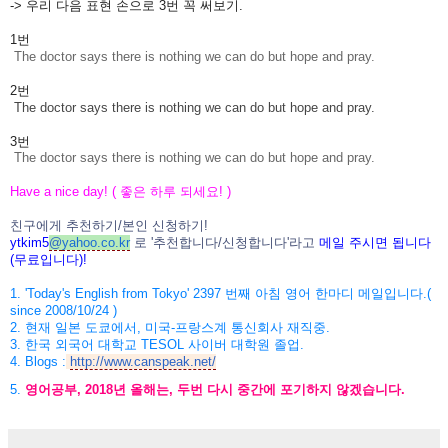
-> 우리 다음 표현 손으로 3번 꼭 써보기.
1번
The doctor says there is nothing we can do but hope and pray.
2번
The doctor says there is nothing we can do but hope and pray.
3번
The doctor says there is nothing we can do but hope and pray.
Have a nice day! (
좋은 하루 되세요
! )
친구에게 추천하기
/
본인 신청하기
!
ytkim5
@
yahoo.co.kr
로
'
추천합니다
/
신청
합니다
'
라고
메일
주시면
됩니다
(
무료입니다
)!
1. 'Today's English from Tokyo' 2397
번째 아침 영어 한마디 메일입니다
.(
since 2008/10/24 )
2.
현재 일본 도쿄에서
,
미국
-
프랑스계 통신회사 재직중
.
3. 한국
외국어 대학교
TESOL
사이버 대학원 졸업
.
4.
Blogs :
http://www.canspeak.net/
5.
영어공부
, 2018
년 올해는
,
두번 다시 중간에 포기하지 않겠습니다
.