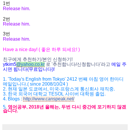
1번
Release him.
2번
Release him.
3번
Release him.
Have a nice day! (
좋은 하루 되세요
! )
친구에게 추천하기
/
본인 신청하기
!
ytkim5
@
yahoo.co.kr
로
'
추천합니다
/
신청
합니다
'
라고
메일
주
시면
됩니다
(
무료입니다
)!
1. 'Today's English from Tokyo' 2412
번째 아침 영어 한마디
메일입니다
.( since 2008/10/24 )
2.
현재 일본 도쿄에서
,
미국
-
프랑스계 통신회사 재직중
.
3. 한국
외국어 대학교
TESOL
사이버 대학원 졸업
.
4.
Blogs :
http://www.canspeak.net/
5.
영어공부
, 2018
년 올해는
,
두번 다시 중간에 포기하지 않겠
습니다
.