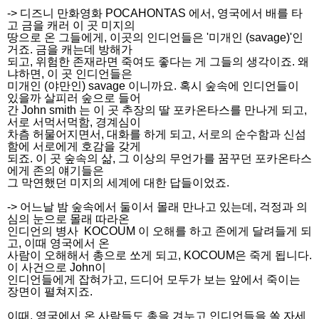
-> 디즈니 만화영화 POCAHONTAS 에서, 영국에서 배를 타
고 금을 캐러 이 곳 미지의
땅으로 온 그들에게, 이곳의 인디언들은 '미개인 (savage)'인
거죠. 금을 캐는데 방해가
되고, 위험한 존재라면 죽여도 좋다는 게 그들의 생각이죠. 왜
냐하면, 이 곳 인디언들은
미개인 (야만인) savage 이니까요. 혹시 숲속에 인디언들이
있을까 살피러 숲으로 들어
간 John smith 는 이 곳 추장의 딸 포카온타스를 만나게 되고,
서로 서먹서먹함, 경계심이
차츰 허물어지면서, 대화를 하게 되고, 서로의 순수함과 신섬
함에 서로에게 호감을 갖게
되죠. 이 곳 숲속의 삶, 그 이상의 무언가를 꿈꾸던 포카온타스
에게 존의 얘기들은
그 막연했던 미지의 세계에 대한 답들이었죠.
-> 어느날 밤 숲속에서 둘이서 몰래 만나고 있는데, 걱정과 의
심의 눈으로 몰래 따라온
인디언의 병사 KOCOUM 이 오해를 하고 존에게 달려들게 되
고, 이때 영국에서 온
사람이 오해해서 총으로 쏘게 되고, KOCOUM은 죽게 됩니다.
이 사건으로 John이
인디언들에게 잡혀가고, 드디어 모두가 보는 앞에서 죽이는
장면이 펼쳐지죠.
이때, 영국에서 온 사람들도 총을 겨누고 인디언들을 쏠 자세