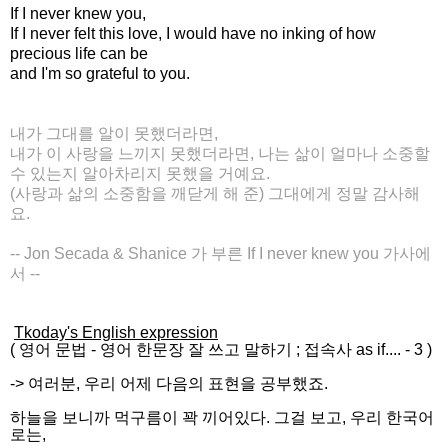
If I never knew you,
If I never felt this love, I would have no
inking
of how
precious life can be
and I'm so grateful to you.
내가 그대를 알이 못했더라면,
내가 이 사랑을 느끼지 못했더라면, 나는 삶이 얼마나 소중할
수 있는지 알아차리지 못했을 거예요.
(사랑과 삶의 소중함을 깨닫게 해 준) 그대에게 정말 감사해
요.
-- Jon Secada & Shanice 가 부른 If I never knew you 가사에
서 --
Tkoday's English expression
(
영어 문법
-
영어 한문장 잘 쓰고 말하기
; 접속사 as if.... - 3
)
-> 여러분, 우리 어제 다음의 표현을 공부했죠.
하늘을 보니까 먹구름이 꽉 끼어있다. 그걸 보고, 우리 한국어
로는,