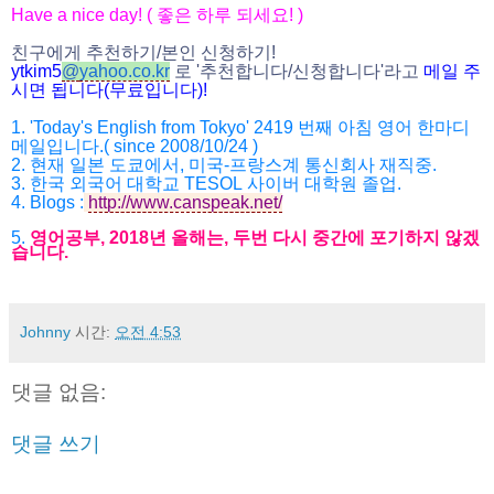
Have a nice day! (
좋은 하루 되세요
! )
친구에게 추천하기
/
본인 신청하기
!
ytkim5
@
yahoo.co.kr
로
'
추천합니다
/
신청합니다
'
라고
메일
주
시면
됩니다
(
무료입니다
)!
1. 'Today's English from Tokyo' 2419
번째 아침 영어 한마디
메일입니다
.( since 2008/10/24 )
2.
현재 일본 도쿄에서
,
미국
-
프랑스계 통신회사 재직중
.
3.
한국 외국어 대학교
TESOL
사이버 대학원 졸업
.
4.
Blogs :
http://www.canspeak.net/
5.
영어공부
, 2018
년 올해는
,
두번 다시 중간에 포기하지 않겠
습니다
.
Johnny
시간:
오전 4:53
댓글 없음:
댓글 쓰기