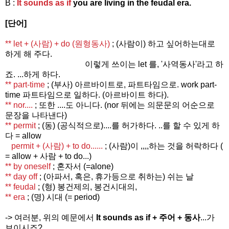
B :
It sounds as if
you are living in the feudal era.
[단어]
** let + (사람) + do (원형동사)
; (사람이) 하고 싶어하는대로
하게 해 주다.
이렇게 쓰이는 let 를, '사역동사'라고 하
죠. ...하게 하다.
** part-time
; (부사) 아르바이트로, 파트타임으로. work part-
time 파트타임으로 일하다. (아르바이트 하다).
** nor....
; 또한 ....도 아니다. (nor 뒤에는 의문문의 어순으로
문장을 나타낸다)
** permit
; (동) (공식적으로)....를 허가하다. ..를 할 수 있게 하
다 = allow
permit + (사람) + to do......
; (사람)이 ,,,,하는 것을 허락하다 (
= allow + 사람 + to do...)
** by oneself
; 혼자서 (=alone)
** day off
; (아파서, 혹은, 휴가등으로 취하는) 쉬는 날
** feudal
; (형) 봉건제의, 봉건시대의,
** era
; (명) 시대 (= period)
-> 여러분, 위의 예문에서
It sounds as if + 주어 + 동사
...가
보이시죠?