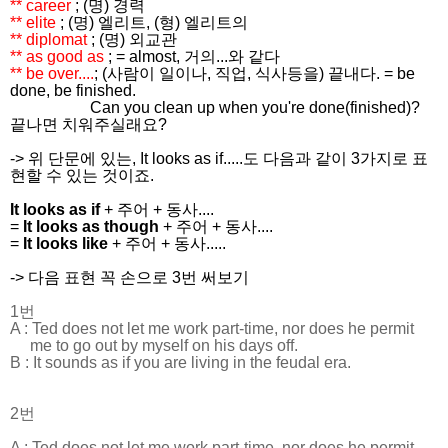
** career
; (명) 경력
** elite
; (명) 엘리트, (형) 엘리트의
** diplomat
; (명) 외교관
** as good
as
;
= almost, 거의...와 같다
** be over....
; (사람이 일이나, 직업, 식사등을) 끝내다. = be
done, be finished.
Can you clean up when you're done(finished)?
끝나면 치워주실래요?
-> 위 단문에 있는, It looks
as
if.....도 다음과 같이 3가지로 표
현할 수 있는 것이죠.
It looks as if
+ 주어 + 동사....
=
It looks as though
+ 주어 + 동사....
=
It looks like
+ 주어 + 동사.....
-> 다음 표현 꼭 손으로 3번 써보기
1번
A :
Ted does not let me work part-time, nor does he permit
me to go out by myself on his days off.
B :
It sounds as if
you are living in the feudal era.
2번
A :
Ted does not let me work part-time, nor does he permit