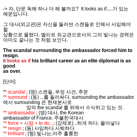
-> 자, 단문 독해 하나 더 해 볼까요?
It looks
as
if.....가 있는
예문입니다.
그 대사(외교관)은 자신을 둘러싼 스캔들로 인해서 사임해야
할
상황으로 몰렸다. 엘리트 외교관으로서의 그의 빛나는 경력은
아마도 끝나는 것 처럼 보인다.
The scandal surrounding the ambassador forced him to
resign.
It looks as if
his brilliant career as an elite diplomat is as
good
as over.
[단어]
*
* scandal
; (명) 스캔들, 부정 사건, 추문
** surround
; (동) ...를 둘러싸다. surrounding the ambassador
에서 surrounding 은 현재분사로
앞의 the scandal 를 뒤에서 수식하고 있는 것.
** ambassador
; (명) 대사, the Korean
ambassador
of
France. 주불한국대사
** force + 사람 + to do...
; (강제로) ..하게 하다. 몰아넣다
** resign
; (동) 사임하다.사퇴하다
** brilliant
; (형) 빛나는,아주 훌륭한