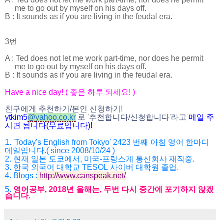
me to go out by myself on his days off.
B :
It sounds as if
you are living in the feudal era.
3번
A :
Ted does not let me work part-time, nor does he permit
me to go out by myself on his days off.
B :
It sounds as if
you are living in the feudal era.
Have a nice day! (
좋은 하루 되세요
! )
친구에게 추천하기
/
본인 신청하기
!
ytkim5
@
yahoo.co.kr
로
'
추천합니다
/
신청합니다
'
라고
메일
주
시면
됩니다
(
무료입니다
)!
1. 'Today's English from Tokyo' 2423
번째 아침 영어 한마디
메일입니다
.( since 2008/10/24 )
2.
현재 일본 도쿄에서
,
미국
-
프랑스계 통신회사 재직중
.
3.
한국 외국어 대학교
TESOL
사이버 대학원 졸업
.
4.
Blogs :
http://www.canspeak.net/
5.
영어공부
, 2018
년 올해는
,
두번 다시 중간에 포기하지 않겠
습니다
.