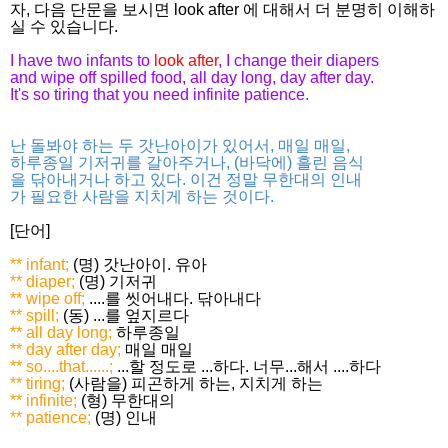
자, 다음 단문을 보시면 look after 에 대해서 더 분명히 이해하
실 수 있습니다.
I have two infants to
look after
, I change their diapers
and wipe off spilled food, all day long, day after day.
It's so tiring that you need infinite patience.
난 돌봐야 하는 두 갓난아이가 있어서, 매일 매일,
하루종일 기저귀를 갈아주거나, (바닥에) 흘린 음식
을 닦아내거나 하고 있다. 이건 정말 무한대의 인내
가 필요한 사람을 지치게 하는 것이다.
[단어]
** infant;
(명) 갓난아이. 유아
** diaper;
(명) 기저귀
** wipe off;
....를 씻어내다. 닦아내다
** spill;
(동) ...를 엎지르다
** all day long;
하루종일
** day after day;
매일 매일
** so....that......;
...할 정도로 ...하다. 너무...해서 ....하다
** tiring;
(사람을) 피곤하게 하는, 지치게 하는
** infinite;
(형) 무한대의
** patience;
(명) 인내