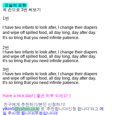
오늘의 표현
꼭 손으로 3번 써보기
1번
I have two infants to look after, I change their diapers
and wipe off spilled food, all day long, day after day.
It's so tiring that you need infinite patience.
2번
I have two infants to look after, I change their diapers
and wipe off spilled food, all day long, day after day.
It's so tiring that you need infinite patience.
3번
I have two infants to look after, I change their diapers
and wipe off spilled food, all day long, day after day.
It's so tiring that you need infinite patience.
Have a nice day! (
좋은 하루 되세요
! )
친구에게 추천하기
/
본인 신청하기
!
ytkim5
@
yahoo.co.kr
로
'
추천합니다
/
신청 합니다
'
라고
메
일
주시면
됩니다
(
무료입니다
)!