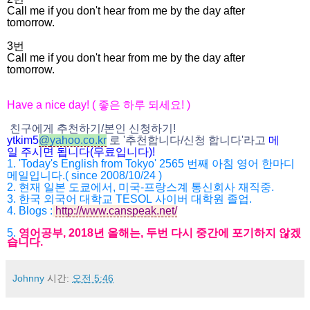
Call me if you don't hear from me by the day after
tomorrow.
3번
Call me if you don't hear from me by the day after
tomorrow.
Have a nice day! (
좋은 하루 되세요
! )
친구에게 추천하기
/
본인 신청하기
!
ytkim5
@
yahoo.co.kr
로
'
추천합니다
/
신청 합니다
'
라고
메
일
주시면
됩니다
(
무료입니다
)!
1. 'Today's English from Tokyo' 2565
번째 아침 영어 한마디
메일입니다
.( since 2008/10/24 )
2.
현재 일본 도쿄에서
,
미국
-
프랑스계 통신회사 재직중
.
3.
한국 외국어 대학교
TESOL
사이버 대학원 졸업
.
4.
Blogs :
http://www.canspeak.net/
5.
영어공부
, 2018
년 올해는
,
두번 다시 중간에 포기하지 않겠
습니다
.
Johnny
시간:
오전 5:46