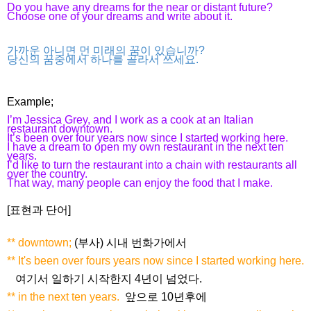
Do you have any dreams for the near or distant future?
Choose one of your dreams and write about it.
가까운 아니면 먼 미래의 꿈이 있습니까?
당신의 꿈중에서 하나를 골라서 쓰세요.
Example;
I’m Jessica Grey, and I work as a cook at an Italian
restaurant downtown.
It’s been over four years now since I started working here.
I have a dream to open my own restaurant in the next ten
years.
I’d like to turn the restaurant into a chain with restaurants all
over the country.
That way, many people can enjoy the food that I make.
[표현과 단어]
** downtown;
(부사) 시내 번화가에서
** It's been over fours years now since I started working here.
여기서 일하기 시작한지 4년이 넘었다.
** in the next ten years.
앞으로 10년후에