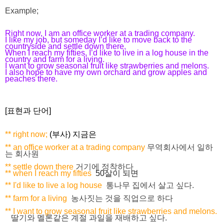
Example;
Right now, I am an office worker at a trading company.
I like my job, but someday I’d like to move back to the
countryside and settle down there.
When I reach my fifties, I’d like to live in a log house in the
country and farm for a living.
I want to grow seasonal fruit like strawberries and melons.
I also hope to have my own orchard and grow apples and
peaches there.
[표현과 단어]
** right now;
(부사) 지금은
** an office worker at a trading company
무역회사에서 일하
는 회사원
** settle down there
거기에 정착하다
** when I reach my fifties
50살이 되면
** I'd like to live a log house
통나무 집에서 살고 싶다.
** farm for a living
농사짓는 것을 직업으로 하다
** I want to grow seasonal fruit like strawberries and melons.
딸기와 멜론같은 계절 과일을 재배하고 싶다.