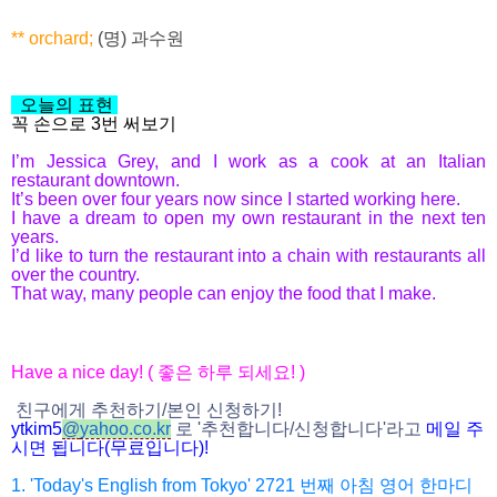
** orchard;
(명) 과수원
오늘의 표현
꼭 손으로 3번 써보기
I’m Jessica Grey, and I work as a cook at an Italian
restaurant downtown.
It’s been over four years now since I started working here.
I have a dream to open my own restaurant in the next ten
years.
I’d like to turn the restaurant into a chain with restaurants all
over the country.
That way, many people can enjoy the food that I make.
Have a nice day! (
좋은 하루 되세요
! )
친구에게 추천하기
/
본인 신청하기
!
ytkim5
@
yahoo.co.kr
로
'
추천합니다
/
신청
합니다
'
라고
메일
주
시면
됩니다
(
무료입니다
)!
1. 'Today's English from Tokyo' 2721
번째 아침 영어 한마디