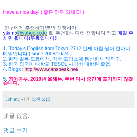
Have a nice day! (
좋은 하루 되세요
! )
친구에게 추천하기
/
본인 신청하기
!
ytkim5
@
yahoo.co.kr
로
'
추천합니다
/
신청
합니다
'
라고
메일
주
시면
됩니다
(
무료입니다
)!
1. 'Today's English from Tokyo' 2712
번째 아침 영어 한마디
메일입니다
.( since 2008/10/24 )
2.
현재 일본 도쿄에서
,
미국
-
프랑스계 통신회사 재직중
.
3.
한국 외국어 대학교
TESOL
사이버 대학원 졸업
.
4.
Blogs :
http://www.canspeak.net/
5.
영어공부
, 2019
년 올해는
,
두번 다시 중간에 포기하지 않겠
습니다
.
Johnny
시간:
오전 6:10
댓글 없음:
댓글 쓰기