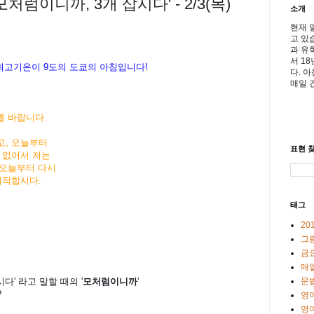
처럼이니까, 3개 삽시다' - 2/3(목)
소개
현재 
고 있
과 유
서 1
 최고기온이
9도의 도쿄의 아침입니다!
다. 
매일 
를 바랍니다.
고, 오늘부터
표현 찾
 없어서 저는
 오늘부터 다시
시작합시다.
태그
20
그
금
매일
시다' 라고 말할 때의 '
모처럼이니까
'
문
?
영
영