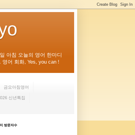
kyo
일 아침 오늘의 영어 한마디
화, Yes, you can !
금요아침영어
2026 신년특집
지 방문자수