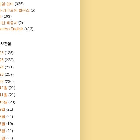
메일 영어
(336)
과 라이프의 발란스
(6)
화
(103)
지산 해돋이
(2)
iness English
(413)
 보관함
26
(125)
25
(228)
24
(231)
23
(257)
22
(236)
12월
(21)
11월
(21)
10월
(20)
9월
(21)
8월
(21)
7월
(19)
6월
(21)
5월
(21)