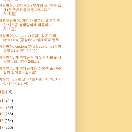
아침영어, '(휴대폰의) 무제한 콜 (요금 플
랜)은 추가요금이 얼마입니까?' -
2/14(월)
금요아침영어, '세계가 코로나 윌즈로 인
한 새로운 생활양식에 적응하다' -
2/11(금)
아침영어, 'empathy (공감), 같은 뜻의
sympathy (공감)보다 상대와의 일체...
아침영어, 'custom (관습), customs (항만,
공항의) 세관' - 2/9(수)
아침영어, '제 휴대폰은 이 SIM 카드를 사
용가능합니다' - 2/8(화)
아침영어, '제 휴대폰에는 하얀색 줄 (끈)이
달려 있어요' - 2/7(월)
아침영어, '2개 살까? 모처럼이니까, 3개
삽시다' - 2/3(목)
1월
(19)
21
(244)
20
(242)
19
(255)
18
(254)
17
(250)