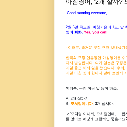
아침영어, '2개 살까? 모
Good morning everyone,
2월 3
일 목요
일, 아침기온이 1도
, 낮
영어 회화,
Yes, you
can!
- 여러분, 즐거운 구정 연휴 보내셨기
한국의 구정 연휴동안 아침영어를 쉬
다시 발송합니다. 여기 일본은 구정은
매일 출근 해서 일을 했습니다. 우리,
매일 아침 영어 한마디 말해 보면서 
여러분, 우리 이런 말 많이 하죠.
A: 2개 살까?
B:
모처럼이니까
, 3개 삽시다.
-> '모처럼 이니까, 모처럼인데, ....합
를 영어로 어떻게 표현하면 좋을까요