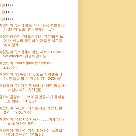
4월
(17)
3월
(18)
2월
(17)
아침영어, '(우리 호텔 식사에는) 특별한 점
이 3가지 있습니다. 첫째는......' - ...
금요아침영어, ''허드슨 강의 기적'를 만들
어 낸 체슬리 셀렌버거 기장은 사고후
에 이렇게 ...
아침영어, '(프리젠테이션 자료가) concise
yet effective, 간결하면서도 ...
아침영어, 'make good progress' -
2/23(수)
아침영어, '죄송합니다, 오늘 지각했습니
다. 전철을 잘 못 탔습니다' - 2/22(화)
아침영어, '(첫대면 인사에서) 어떤 일을 하
고 계십니까?' - 2/21(월)
금요아침영어, '도쿄의 금연금지가 음식점
으로 확대' - 2/18(금)
아침영어, '시간이 되시는대로 가능한 한
빨리,...' - 2/17(수)
아침영어, ''get + to + 동사...', ....하게 되다
(...를 좋아하게 되다...
아침영어, '당신이 가장 좋아하는 스프를
만들어 줄께요' - 2/15(화)