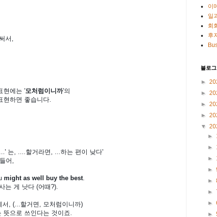
이
일
회
후
 써서,
Bus
블로그
►
20
표현에는 '
모처럼이니까
'의
►
20
 표현하면 좋습니다.
►
20
►
20
▼
20
►
►
...' 는, ....할거라면, ...하는 편이 낮다'
►
들어,
►
ou
might as well
buy the best
.
►
는 게 낫다 (어때?).
►
►
회화에서, (...할거면, 모처럼이니까)
 라는 뜻으로 쓰인다는 것이죠.
►