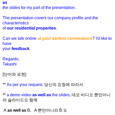
as
the slides for my part of the presentation.
The presentation covers our company profile and the
characteristics
of
our residential properties
.
Can we talk online
at your earliest convenience
? I'd like to
have
your
feedback
.
Regards,
Takashi
[단어와 표현]
**
As per your request,
당신의 요청에 따라서
**
a demo video
as well as
the slides
, 데모 비디오 뿐만아니
라 슬라이드도 함께
A
as well as
B, A 뿐만아니라 B 도