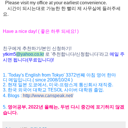
Please visit my office at your earliest convenience.
시간이 되시는대로 가능한 한 빨리 제 사무실에 들러주세
요.
Have a nice day! (
좋은
하루
되세요
! )
친구에게
추천하기
/
본인
신청하기
!
ytkim5
@
yahoo.co.kr
로
'
추천합니다
/
신청
합니다
'
라고
메일
주
시면
됩니다
(
무료입니다
)!
1. 'Today's English from Tokyo' 3372
번째
아침
영어
한마
디
메일입니다
.( since 2008/10/24 )
2.
현재
일본
도쿄에서
,
미국
-
프랑스계
통신회사
재직
중
.
3.
한국
외국어
대학교
TESOL
사이버
대학원
졸업
.
4. Blogs :
http://www.canspeak.net/
5.
영어공부
, 2022
년
올해는
,
두번
다시
중간에
포기하지
않겠
습니
다
.