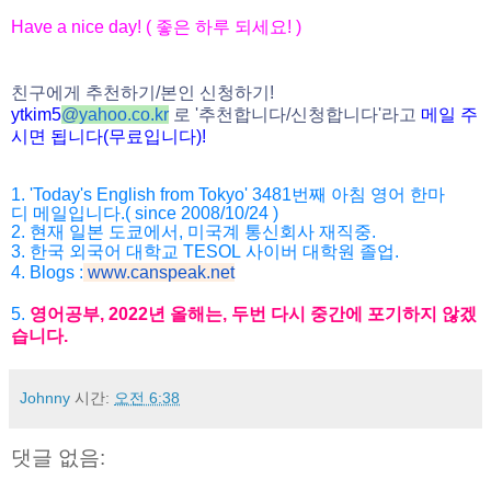
Have a nice day! (
좋은
하루
되세요
! )
친구에게
추천하기
/
본인
신청하기
!
ytkim5
@
yahoo.co.kr
로
'
추천합니다
/
신청
합니다
'
라고
메일
주
시면
됩니다
(
무료입니다
)!
1. 'Today's English from Tokyo' 3481
번째
아침
영어
한마
디
메일입니다
.( since 2008/10/24 )
2.
현재
일본
도쿄에서
,
미국계
통신회사
재직중
.
3.
한국
외국어
대학교
TESOL
사이버
대학원
졸업
.
4. Blogs :
www.canspeak.net
5.
영어공부
, 2022
년
올해는
,
두번
다시
중간에
포기하지
않겠
습니
다
.
Johnny
시간:
오전 6:38
댓글 없음: