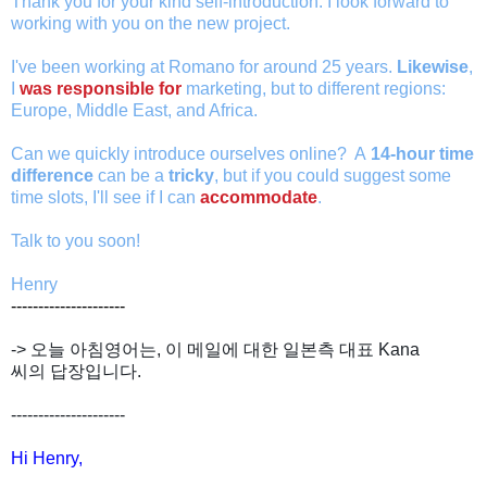
Thank you for your kind self-introduction. I look forward to
working with you on the new project.
I've been working at Romano for around 25 years.
Likewise
,
I
was responsible for
marketing, but to different regions:
Europe, Middle East, and Africa.
Can we quickly introduce ourselves online? A
14-hour time
difference
can be a
tricky
, but if you could suggest some
time slots, I'll see if I can
accommodate
.
Talk to you soon!
Henry
---------------------
-> 오늘 아침영어는, 이 메일에 대한 일본측 대표 Kana
씨의 답장입니다.
---------------------
Hi Henry,