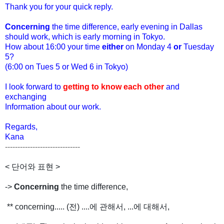
Thank you for your quick reply.
Concerning
the time difference, early evening in Dallas
should work, which is early morning in Tokyo.
How about 16:00 your time
either
on Monday 4
or
Tuesday
5?
(6:00 on Tues 5 or Wed 6 in Tokyo)
I look forward to
getting to know each other
and
exchanging
Information about our work.
Regards,
Kana
------------------------------
< 단어와 표현 >
->
Concerning
the time difference,
** concerning..... (전) ....에 관해서, ...에 대해서,