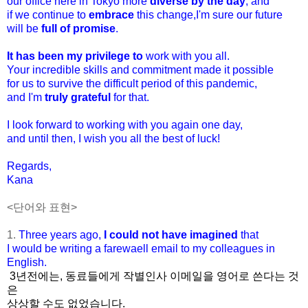
our office here in Tokyo more
diverse by the day
, and
if we continue to
embrace
this change,I'm sure our future
will be
full of promise
.
It has been my privilege to
work with you all.
Your incredible skills and commitment made it possible
for us to survive the difficult period of this pandemic,
and I'm
truly grateful
for that.
I look forward to working with you again one day,
and until then, I wish you all the best of luck!
Regards,
Kana
<단어와 표현>
1.
Three years ago,
I could not have imagined
that
I would be writing a farewaell email to my colleagues in
English.
3년전에는, 동료들에게 작별인사 이메일을 영어로 쓴다는 것
은
상상할 수도 없었습니다.