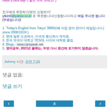
Have a nice day! (
좋은
하루
되세요
! )
친구에게
추천하기
/
본인
신청하기
!
ytkim5
@
yahoo.co.kr
로
'
추천합니다
/
신청
합니다
'
라고
메일
주시면
됩니다
(
무료입니다
)!
1. 'Today's English from Tokyo' 3869
번째
아침
영어
한마디
메일입니다
.(
since 2008/10/24 )
2.
현재
일본
도쿄에서
,
미국계
통신회사
재직중
.
3.
한국
외국어
대학교
TESOL
사이버
대학원
졸업
.
4. Blogs :
www.canspeak.net
5.
영어공부
, 2023
년
올해는
,
두번
다시
중간에
포기하지
않겠습니
다
.
Johnny
시간:
오전 7:24
댓글 없음:
댓글 쓰기
‹
›
홈