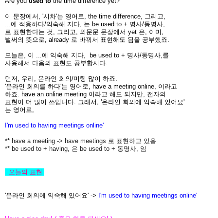
Are you
used to
the time difference yet?
이 문장에서, '시차'는 영어로, the time difference, 그리고,
...에 적응하다/익숙해 지다, 는 be used to + 명사/동명사,
로 표현한다는 것, 그리고, 의문문 문장에서 yet 은, 이미,
벌써의 뜻으로, already 로 바꿔서 표현해도 됨을 공부했죠.
오늘은, 이 ...에 익숙해 지다, be used to + 명사/동명사,를
사용해서 다음의 표현도 공부합시다.
먼저, 우리, 온라인 회의/미팅 많이 하죠.
'온라인 회의를 하다'는 영어로, have a meeting online, 이라고
하죠. have an online meeting 이라고 해도 되지만, 전자의
표현이 더 많이 쓰입니다. 그래서, '온라인 회의에 익숙해 있어요'
는 영어로,
I'm used to having meetings online'
** have a meeting -> have meetings 로 표현하고 있음
** be used to + having, 은 be used to + 동명사, 임
오늘의
표현
'온라인 회의에 익숙해 있어요' ->
I'm used to having meetings online'