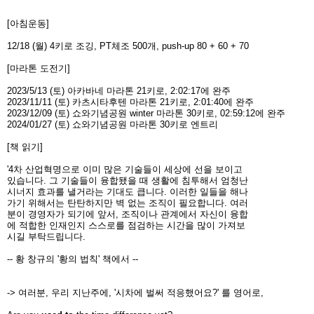
[아침운동]
12/18 (월) 4키로 조깅, PT체조 500개, push-up 80 + 60 + 70
[마라톤 도전기]
2023/5/13 (토) 아카바네 마라톤 21키로, 2:02:17에 완주
2023/11/11 (토) 카츠시타후텐 마라톤 21키로, 2:01:40에 완주
2023/12/09 (토) 쇼와기념공원 winter 마라톤 30키로, 02:59:12에 완주
2024/01/27 (토) 쇼와기념공원 마라톤 30키로 엔트리
[책 읽기]
'4차 산업혁명으로 이미 많은 기술들이 세상에 선을 보이고
있습니다. 그 기술들이 융합됐을 때 생활에 침투해서 엄청난
시너지 효과를 낼거라는 기대도 큽니다. 이러한 일들을 해나
가기 위해서는 탄탄하지만 벽 없는 조직이 필요합니다. 여러
분이 경영자가 되기에 앞서, 조직이나 관계에서 자신이 융합
에 적합한 인재인지 스스로를 점검하는 시간을 많이 가져보
시길 부탁드립니다.
-- 황 창규의 '황의 법칙' 책에서 --
-> 여러분, 우리 지난주에, '시차에 벌써 적응했어요?' 를 영어로,