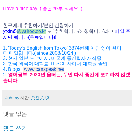
Have a nice day! (
좋은
하루
되세요
! )
친구에게
추천하기
/
본인
신청하기
!
ytkim5
@
yahoo.co.kr
로
'
추천합니다
/
신청
합니다
'
라고
메일
주
시면
됩니다
(
무료입니다
)!
1. 'Today's English from Tokyo' 3874
번째
아침
영어
한마
디
메일입니다
.( since 2008/10/24 )
2.
현재
일본
도쿄에서
,
미국계
통신회사
재직중
.
3.
한국
외국어
대학교
TESOL
사이버
대학원
졸업
.
4. Blogs :
www.canspeak.net
5.
영어공부
, 2023
년
올해는
,
두번
다시
중간에
포기하지
않겠
습니
다
.
Johnny
시간:
오전 7:20
댓글 없음:
댓글 쓰기