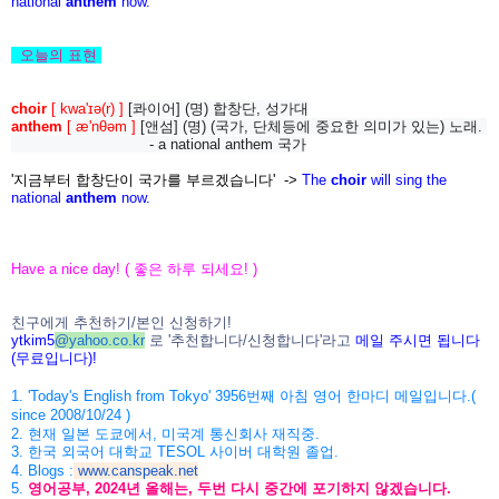
national
anthem
now.
오늘의
표현
choir
[ kwa'ɪə(r) ]
[콰이어] (명) 합창단, 성가대
anthem
[ æ'nθəm ]
[앤섬] (명) (국가, 단체등에 중요한 의미가 있는) 노래.
- a national anthem 국가
'지금부터 합창단이 국가를 부르겠습니다' ->
The
choir
will sing the
national
anthem
now.
Have a nice day! (
좋은
하루
되세요
! )
친구에게
추천하기
/
본인
신청하기
!
ytkim5
@
yahoo.co.kr
로
'
추천합니다
/
신청
합니다
'
라고
메일
주시면
됩니다
(
무료입니다
)!
1. 'Today's English from Tokyo' 3956
번째
아침
영어
한마디
메일입니다
.(
since 2008/10/24 )
2.
현재
일본
도쿄에서
,
미국계
통신회사
재직중
.
3.
한국
외국어
대학교
TESOL
사이버
대학원
졸업
.
4. Blogs :
www.canspeak.net
5.
영어공부
, 2024
년
올해는
,
두번
다시
중간에
포기하지
않겠습니
다
.