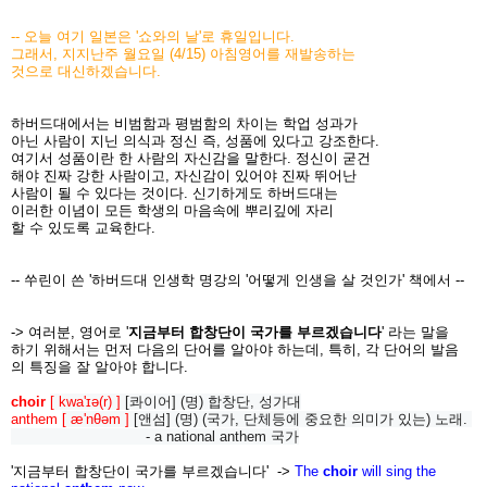
-- 오늘 여기 일본은 '쇼와의 날'로 휴일입니다.
그래서, 지지난주 월요일 (4/15) 아침영어를 재발송하는
것으로 대신하겠습니다.
하버드대에서는 비범함과 평범함의 차이는 학업 성과가
아닌 사람이 지닌 의식과 정신 즉, 성품에 있다고 강조한다.
여기서 성품이란 한 사람의 자신감을 말한다. 정신이 굳건
해야 진짜 강한 사람이고, 자신감이 있어야 진짜 뛰어난
사람이 될 수 있다는 것이다. 신기하게도 하버드대는
이러한 이념이 모든 학생의 마음속에 뿌리깊에 자리
할 수 있도록 교육한다.
-- 쑤린이 쓴 '하버드대 인생학 명강의 '어떻게 인생을 살 것인가' 책에서 --
-> 여러분, 영어로 '
지금부터 합창단이 국가를 부르겠습니다
' 라는 말을
하기 위해서는 먼저 다음의 단어를 알아야 하는데, 특히, 각 단어의 발음
의 특징을 잘 알아야 합니다.
choir
[ kwa'ɪə(r) ]
[콰이어] (명) 합창단, 성가대
anthem
[ æ'nθəm ]
[앤섬] (명) (국가, 단체등에 중요한 의미가 있는) 노래.
- a national anthem 국가
'지금부터 합창단이 국가를 부르겠습니다' ->
The
choir
will sing the