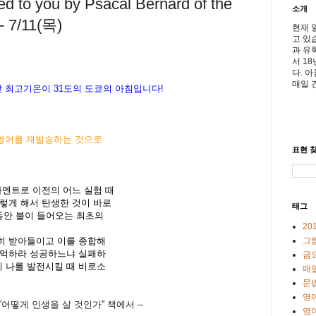
 to you by Psacal Bernard of the
소개
 - 7/11(목)
현재 
고 있
과 유
서 1
다. 
매일 
 낮 최고기온이
31도의 도쿄의 아침입니다!
침영어를 재발송하는 것으로
표현 찾
라멘트로 이전의 어느 실험 때
렇게 해서 탄생한 것이 바로
태그
 동안 불이 들어오는 최초의
20
히 받아들이고 이를 종합해
그
기억하라 성공하느냐 실패하
금
 나를 발전시킬 때 비로소
매일
문
영
'어떻게 인생을 살 것인가'' 책에서 --
영