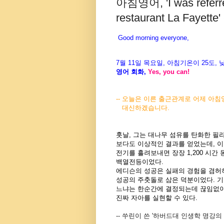
아침영어, 'I was referred
restaurant La Fayette'
Good morning everyone,
7월 11
일 목
요
일, 아침기온이 25도
,
영어 회화,
Yes, you
can!
-- 오늘은 이른 출근관계로 어제 아
대신하겠습니다.
훗날, 그는 대나무 섬유를 탄화한 필
보다도 이상적인 결과를 얻었는데, 이
전기를 흘려보내면 장장 1,200 시간
백열전등이었다.
에디슨의 성공은 실패의 경험을 겸허
성공의 주춧돌로 삼은 덕분이었다. 
느냐는 한순간에 결정되는데 끊임없이
진짜 자아를 실현할 수 있다.
-- 쑤린이 쓴 '하버드대 인생학 명강의 