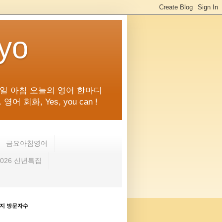
kyo
일 아침 오늘의 영어 한마디
화, Yes, you can !
금요아침영어
2026 신년특집
지 방문자수