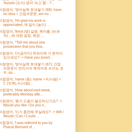
'Aussie (오지) 영어' 라고 함' - 7...
아침영어, '영어실력 토대쌓기 (88): have
no idea + 간접의문문, am no...
아침영어, 'I'm glad my work is
appreciated, 제 일이 (높이) ...
아침영어, 'thirst (명) 갈증. 목마름. (비유
적) ...에 대한 갈망, 욕망' ...
아침영어, '"Tell me about one
possession that you trea...
아침영어, '(지금까지) 하와이에 가 본적이
있으세요? -> Have you (ever)...
아침영어, '영어실력 토대쌓기 (87); 간접
의문문이 전치사의 목적어로 쓰이는 경
우, qu...
아침영어, 'name (동): name + A (사람) +
C (직책), A (사람)...
아침영어, 'How about next week,
preferably Monday afte...
아침영어, '뭔가 도움이 필요하신가요? ->
Would you like / Do you n...
아침영어, '이거 충전해 주실래요? -> Will /
Would / Can / Could ...
아침영어, 'I was referred to you by
Psacal Bernard of ...