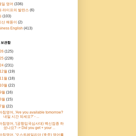
메일 영어
(336)
과 라이프의 발란스
(6)
화
(103)
지산 해돋이
(2)
iness English
(413)
 보관함
26
(125)
25
(228)
24
(231)
12월
(19)
11월
(18)
10월
(22)
9월
(16)
8월
(15)
7월
(22)
아침영어, 'Are you available tomorrow?
내일 시간 되세요?' - ...
아침영어, '(공항입국심사대) 백신접종 하
셨나요? -> Did you get + your ...
아침영어, '오스트레일리아 (호주) 영어를