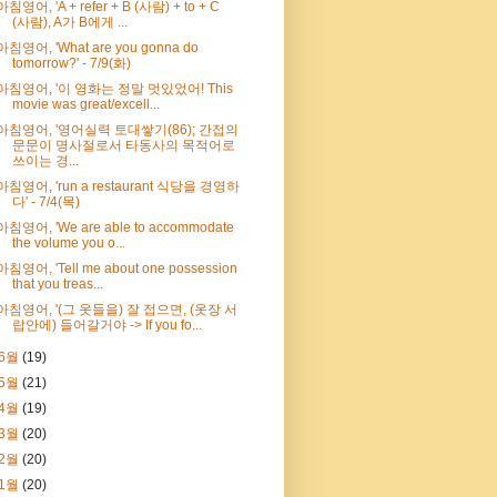
아침영어, 'A + refer + B (사람) + to + C
(사람), A가 B에게 ...
아침영어, 'What are you gonna do
tomorrow?' - 7/9(화)
아침영어, '이 영화는 정말 멋있었어! This
movie was great/excell...
아침영어, '영어실력 토대쌓기(86); 간접의
문문이 명사절로서 타동사의 목적어로
쓰이는 경...
아침영어, 'run a restaurant 식당을 경영하
다' - 7/4(목)
아침영어, 'We are able to accommodate
the volume you o...
아침영어, 'Tell me about one possession
that you treas...
아침영어, '(그 옷들을) 잘 접으면, (옷장 서
랍안에) 들어갈거야 -> If you fo...
6월
(19)
5월
(21)
4월
(19)
3월
(20)
2월
(20)
1월
(20)