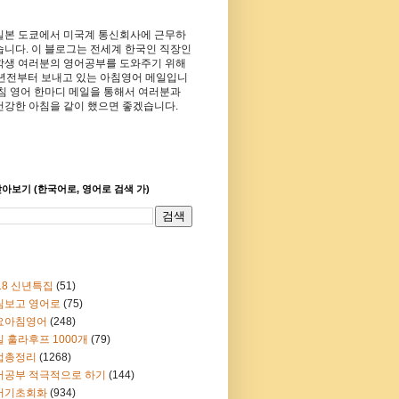
일본 도쿄에서 미국계 통신회사에 근무하
습니다. 이 블로그는 전세계 한국인 직장인
학생 여러분의 영어공부를 도와주기 위해
8년전부터 보내고 있는 아침영어 메일입니
아침 영어 한마디 메일을 통해서 여러분과
건강한 아침을 같이 했으면 좋겠습니다.
아보기 (한국어로, 영어로 검색 가)
18 신년특집
(51)
림보고 영어로
(75)
요아침영어
(248)
 훌라후프 1000개
(79)
법총정리
(1268)
어공부 적극적으로 하기
(144)
어기초회화
(934)