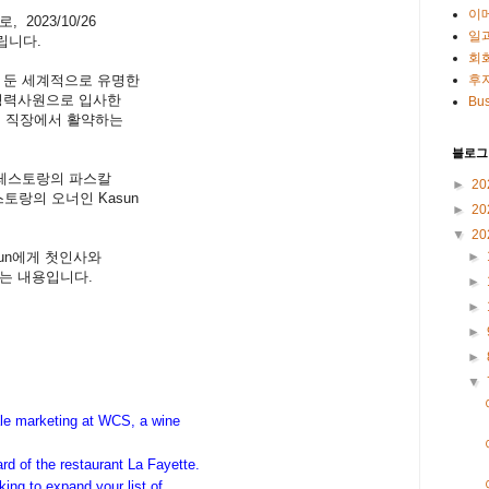
이
 2023/10/26
일
립니다.
회
 둔 세계적으로 유명한
후
 경력사원으로 입사한
Bus
'가 새 직장에서 활약하는
블로그
 레스토랑의 파스칼
►
20
스토랑의 오너인 Kasun
►
20
.
▼
20
asun에게 첫인사와
►
는 내용입니다.
►
►
►
►
▼
ale marketing at WCS, a wine
rd of the restaurant La Fayette.
king to expand your list of