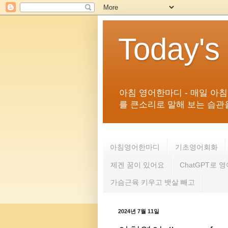
Today's
아침 영어한마디 - 매일 아
를 큰소리로 말해 보는 습관을 
아침영어한마디
기초영어회화
제겐 꿈이 있어요
ChatGPT로 
가슴근육 키우고 뱃살 빼고
2024년 7월 11일