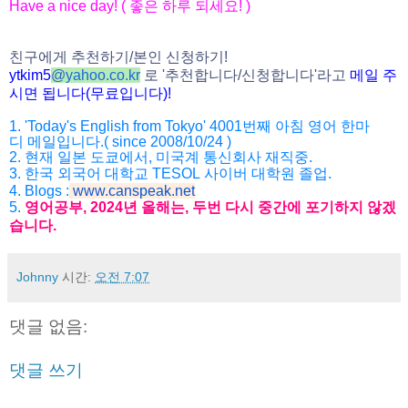
Have a nice day! (
좋은
하루
되세요
! )
친구에게
추천하기
/
본인
신청하기
!
ytkim5
@
yahoo.co.kr
로
'
추천합니다
/
신청
합니다
'
라고
메일
주
시면
됩니다
(
무료입니다
)!
1. 'Today's English from Tokyo' 4001
번째
아침
영어
한마
디
메일입니다
.( since 2008/10/24 )
2.
현재
일본
도쿄에서
,
미국계
통신회사
재직중
.
3.
한국
외국어
대학교
TESOL
사이버
대학원
졸업
.
4. Blogs :
www.canspeak.net
5.
영어공부
, 2024
년
올해는
,
두번
다시
중간에
포기하지
않겠
습니
다
.
Johnny
시간:
오전 7:07
댓글 없음:
댓글 쓰기