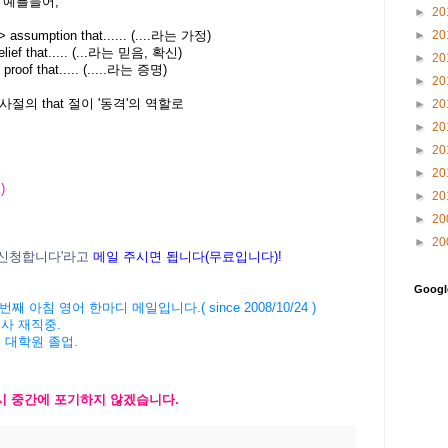
 예를들어,
►
20
assumption that...... (....라는 가정)
►
20
elief that..... (...라는 믿음, 확신)
►
20
roof that..... (.....라는 증명)
►
20
의 that 절이 '동격'의 역할로
►
20
►
20
►
20
►
20
 )
►
20
►
20
►
20
신청
합니다
'
라고
메일
주시면
됩니다
(
무료입니다
)!
Goog
번째 아침 영어 한마디 메일입니다
.( since 2008/10/24 )
사 재직중
.
 대학원 졸업
.
시 중간에 포기하지 않겠습니다
.