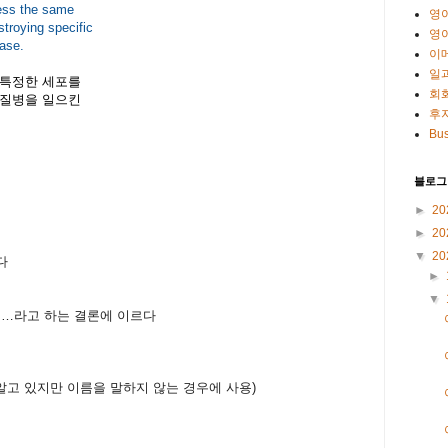
less the same
영
stroying specific
영
ease.
이
일
 특정한 세포를
회
 질병을 일으킨
후
Bus
블로그
►
20
►
20
▼
20
다
►
▼
 …
라고
하는
결론에
이르다
알고
있지만
이름을
말하지
않는
경우에
사용
)