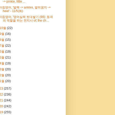
-> pinkie, little ...
아침영어, '발목 -> ankles, 발뒤꿈치 ->
heel' - 11/5(화)
아침영어, '영어실력 토대쌓기 (98): 동격
의 역할을 하는 전치사 of; the ch...
10월
(22)
9월
(16)
8월
(15)
7월
(22)
6월
(19)
5월
(21)
4월
(19)
3월
(20)
2월
(20)
1월
(20)
23
(257)
22
(236)
21
(244)
20
(242)
19
(255)