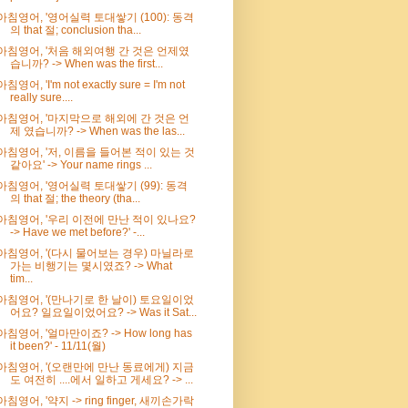
아침영어, '영어실력 토대쌓기 (100): 동격
의 that 절; conclusion tha...
아침영어, '처음 해외여행 간 것은 언제였
습니까? -> When was the first...
아침영어, 'I'm not exactly sure = I'm not
really sure....
아침영어, '마지막으로 해외에 간 것은 언
제 였습니까? -> When was the las...
아침영어, '저, 이름을 들어본 적이 있는 것
같아요' -> Your name rings ...
아침영어, '영어실력 토대쌓기 (99): 동격
의 that 절; the theory (tha...
아침영어, '우리 이전에 만난 적이 있나요?
-> Have we met before?' -...
아침영어, '(다시 물어보는 경우) 마닐라로
가는 비행기는 몇시였죠? -> What
tim...
아침영어, '(만나기로 한 날이) 토요일이었
어요? 일요일이었어요? -> Was it Sat...
아침영어, '얼마만이죠? -> How long has
it been?' - 11/11(월)
아침영어, '(오랜만에 만난 동료에게) 지금
도 여전히 ....에서 일하고 게세요? -> ...
아침영어, '약지 -> ring finger, 새끼손가락