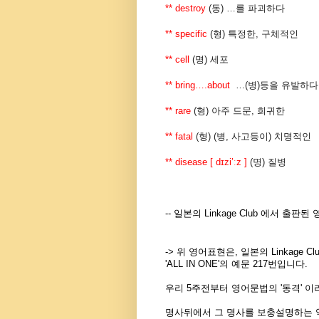
** destroy
(
동
) …
를
파괴하다
** specific
(
형
)
특정한
,
구체적인
** cell
(
명
)
세포
** bring….about
…(
병
)
등을
유발하다
** rare
(
형
)
아주
드문
,
희귀한
** fatal
(
형
) (
병
,
사고등이
)
치명적인
** disease
[ d
ɪ
zi’ːz ]
(
명
)
질병
-- 일본의 Linkage Club 에서 출판된 영
-> 위 영어표현은, 일본의 Linkage 
'ALL IN ONE'의 예문 217번입니다.
우리 5주전부터 영어문법의 '동격' 
명사뒤에서 그 명사를 보충설명하는 역