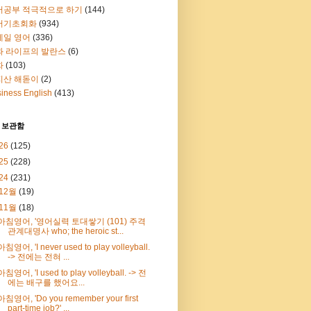
어공부 적극적으로 하기
(144)
어기초회화
(934)
메일 영어
(336)
과 라이프의 발란스
(6)
화
(103)
지산 해돋이
(2)
iness English
(413)
 보관함
26
(125)
25
(228)
24
(231)
12월
(19)
11월
(18)
아침영어, '영어실력 토대쌓기 (101) 주격
관계대명사 who; the heroic st...
아침영어, 'I never used to play volleyball.
-> 전에는 전혀 ...
아침영어, 'I used to play volleyball. -> 전
에는 배구를 했어요...
아침영어, 'Do you remember your first
part-time job?' ...