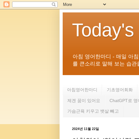
Today's
아침 영어한마디 - 매일 아
를 큰소리로 말해 보는 습관을 
아침영어한마디
기초영어회화
제겐 꿈이 있어요
ChatGPT로 
가슴근육 키우고 뱃살 빼고
2024년 11월 22일