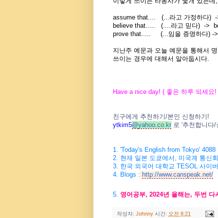
이렇게 쓰이는 타동사가 몇개 있는데,
assume that.... (...라고 가정하다) -> 
believe that..... (....라고 믿다) -> b
prove that..... (...임을 증명하다) -> p
지난주 예문과 오늘 예문을 통해서 명사절
쓰이는 경우에 대해서 알아둡시다.
Have a nice day! (
좋은 하루 되세요
!
친구에게 추천하기
/
본인 신청하기
!
ytkim5
@
yahoo.co.kr
로
'
추천합니다
/
1. 'Today's English from Tokyo' 4088
2.
현재 일본 도쿄에서
,
미국계 통신회
3. 한국
외국어 대학교
TESOL
사이버
4.
Blogs :
http://www.canspeak.net/
5.
영어공부
, 2024
년 올해는
,
두번 다
작성자:
Johnny
시간:
오전 8:21