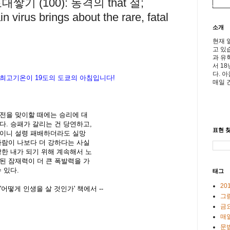
기 (100): 동격의 that 절;
in virus brings about the rare, fatal
소개
현재 
고 있
과 유
서 1
다. 
 최고기온이
19
도의 도쿄의 아침입니다
!
매일 
전을 맞이할 때에는 승리에 대
다. 승패가 갈리는 건 당연하고,
표현 찾
일이니 설령 패배하더라도 실망
사람이 나보다 더 강하다는 사실
강한 내가 되기 위해 계속해서 노
된 잠재력이 더 큰 폭발력을 가
 있다.
태그
20
'어떻게 인생을 살 것인가' 책에서 --
그
금
매일
문