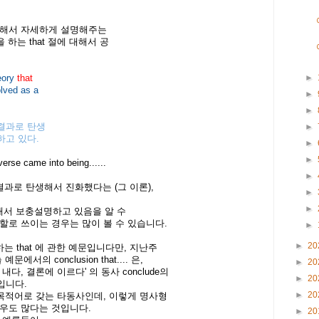
대해서 자세하게 설명해주는
을 하는 that 절에 대해서 공
eory
that
►
lved as a
►
►
결과로 탄생
►
하고 있다.
►
►
erse came into being......
►
결과로 탄생해서 진화했다는 (그 이론),
►
►
 를 뒤애서 보충설명하고 있음을 알 수
 역할로 쓰이는 경우는 많이 볼 수 있습니다.
►
►
20
하는 that 에 관한 예문입니다만, 지난주
에서의 conclusion that.... 은,
►
20
 결론을 내다, 결론에 이르다' 의 동사 conclude의
►
20
 점입니다.
►
20
t 절을 목적어로 갖는 타동사인데, 이렇게 명사형
 경우도 많다는 것입니다.
►
20