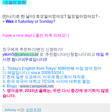
오늘의
표현
(만나기로 한 날이) 토요일이었어요? 일요일이었어요? -
>
Was
it Saturday or Sunday?
Have a nice day! (
좋은
하루
되세요
! )
친구에게
추천하기
/
본인
신청하기
!
ytkim5
@
yahoo.co.kr
로
'
추천합니다
/
신청
합니다
'
라고
메일
주
시면
됩니다
(
무료입니다
)!
1. 'Today's English from Tokyo' 4080
번째
아침
영어
한마
디
메일입니다
.( since 2008/10/24 )
2.
현재
일본
도쿄에서
,
미국계
통신회사
재직중
.
3.
한국
외국어
대학교
TESOL
사이버
대학원
졸업
.
4. Blogs :
www.canspeak.net
5.
영어공부
, 2024
년
올해는
,
두번
다시
중간에
포기하지
않겠
습니
다
.
Johnny
시간:
오전 8:33