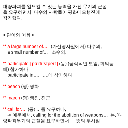
대량파괴를 일으킬 수 있는 능력을 가진 무기의 근절
을 요구하면서, 다수의 사람들이 평화데모행진에
참가했다.
< 단어와 어휘 >
** a large number of…
(
가산명사앞에서
)
다수의
,
a small number of…
소수의
,
** participate [ p
ɑ
ː
rt
ɪ’
s
ɪ
pe
ɪ
t ]
(
동
) (
공식적인
모임
,
회의등
에
)
참가하다
participate in…. ….
에
참가하다
** peach
(
명
)
평화
** march
(
명
)
행진
,
진군
** call for…
(
동
) …
를
요구하다
,
->
예문에서
, calling for the abolition of weapons…
는
, ‘
대
량파괴무기의
근절을
요구하면서
….
뜻의
부사절