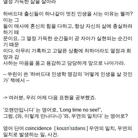
열정 가득한 삶을 살아라
하버드대 출신들이 하나같이 멋진 인생을 사는 이유는 뭘까?
이는 그
들이 매사에 혼신의 힘을 다하고, 항상 자신의 삶에 충실하려
하기 때
문이요, 그 열정 가득한 순간들이 곧 자아가 실현되는 순간이
기 때문
이다. 아무리 가혹하고 고달픈 상황에 처하더라도 열정과 희
망과 감
사하는 마음을 품고 용감하고 당당하게 앞으로 나아가라.
-- 쑤린이 쓴 '하버드대 인생학 명강의 '어떻게 인생을 살 것인
가' 책에서 --
-> 여러분, 우리 어제 다음 표현을 공부했죠.
'오랜만입니다' 는 영어로, 'Long time no see!",
그럼, (와, 이렇게 만나다니) '와, 우연의 일치다' 는 영어로?
영어 단어 coincidence
[ koʊ
ɪn'sɪdəns ]
우연의 일치, 우연의
일치로 발생하는 일, 사건.