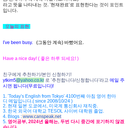
라고 뜻을 나타내는 것. '현재완료'로 표현한다는 것이 포인트
입니다.
오늘의
표현
I've been busy.
(그동안 계속) 바빴어요.
Have a nice day! (
좋은
하루
되세요
! )
친구에게
추천하기
/
본인
신청하기
!
ytkim5
@
yahoo.co.kr
로
'
추천합니다
/
신청
합니다
'
라고
메일
주
시면
됩니다
(
무료입니다
)!
1. 'Today's English from Tokyo' 4100
번째
아침
영어
한마
디
메일입니다
.( since 2008/10/24 )
2.
현재
일본
도쿄에서
,
미국계
통신회사
재직중
.
3.
한국
외국어
대학교
TESOL
사이버
대학원
졸업
.
4. Blogs :
www.canspeak.net
5.
영어공부
, 2024
년
올해는
,
두번
다시
중간에
포기하지
않겠
습니
다
.