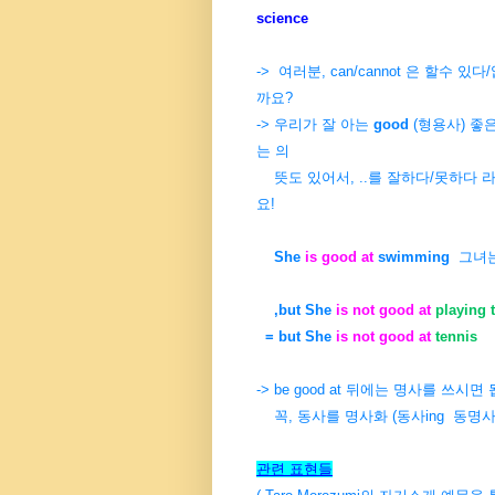
science
-> 여러분, can/cannot 은 할수 
까요?
-> 우리가 잘 아는
good
(형용사) 좋은
는 의
뜻도 있어서, ..를 잘하다/못하다 
요!
She
is good at
swimming
그녀는
,but She
is not good at
playing 
= but She
is not good at
tennis
-> be good at 뒤에는 명사를 쓰시면 
꼭, 동사를 명사화 (동사ing 동명사)
관련 표현들