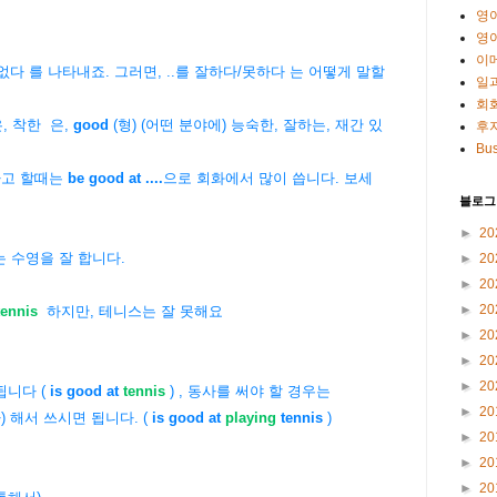
영
영
이
있다/없다 를 나타내죠. 그러면, ..를 잘하다/못하다 는 어떻게 말할
일
회
, 착한 은,
good
(형) (어떤 분야에) 능숙한, 잘하는, 재간 있
후
Bus
라고 할때는
be good at ....
으로 회화에서 많이 씁니다. 보세
블로그
►
20
 수영을 잘 합니다.
►
20
►
20
►
20
tennis
하지만, 테니스는 잘 못해요
►
20
►
20
►
20
됩니다 (
is good at
tennis
)
, 동사를 써야 할 경우는
►
20
 해서 쓰시면 됩니다. (
is good at
playing
tennis
)
►
20
►
20
►
20