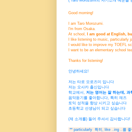
( Taro Morozumi의 자기소개 예문을
Good morning!
I am Taro Morozumi.
I'm from Osaka.
At school,
I am good at English, but
I like listening to music, particularly j
I would like to improve my TOEFL sc
I want to be an elementary school te
Thanks for listening!
안녕하세요!
저는 타로 모로즈미 입니다
저는 오사카 출신입니다
학교에서,
저는 영어는 잘 하는데, 과
음악듣기를 좋아합니다, 특히 재즈
토익 성적을 향상 시키고 싶습니다
초등학교 선생님이 되고 싶습니다
(제 소개를) 들어 주셔서 감사합니다!
** particularly 특히, like ..ing ..