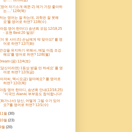
'(영어 자기소개 예문-2) 제가 가장 좋아하
는.....' 12/9(목)
'저는 영어는 잘 하는데, 과학은 잘 못해
요'를 영어로 하면? 12/8(수)
(아침 영어 한마디) 송년회 모임 12/18,25
- 표현 Best 20 발표!
'(이 옷 사이즈) 손님에게 딱 맞아요!' 를 영
어로 하면? 12/7(화)
'건강을 유지하기 위해서, 매일 아침 조깅
해요'를 영어로 하면? 12/8(월)
Dream (꿈) 12/4(토)
'(당신이라면) 1등상 받을 만 하세요' 를 영
어로 하면? 12/3(금)
(아저씨, 택시요금) 얼마예요? 를 영어로
하면? 12/2(목)
'아침 영어 한마디, 송년회 안내(12/18,25)
' 미국인 Alan씨 부부등도 참석합니다!
'(화가나서) 당신, 어떻게 그럴 수가 있어
요?'를 영어로 하면? 12/1(수)
11월
(30)
10월
(23)
9월
(20)