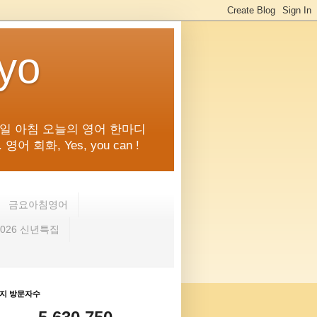
kyo
일 아침 오늘의 영어 한마디
화, Yes, you can !
금요아침영어
2026 신년특집
지 방문자수