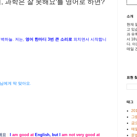
, 과학은 잘 못해요'를 영어로 하면?
소개
현재 
고 있
과 유
서 1
새벽하늘. 저는,
영어 한마디 3번 큰 소리로
외치면서 시작합니
다. 
매일 
표현 찾
즈) 손님에게 딱 맞아요.
태그
20
그
금
매일
못해요
:
I
am good at
English, but I
am not very good at
문