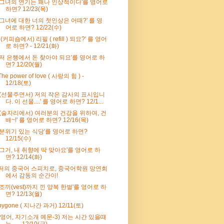
'그녀의 연기는 꽤나 인상적이다'를 영어로
하면? 12/23(목)
'그녀에 대한 너의 첫인상은 어때?' 를 영
어로 하면? 12/22(수)
' (커피숍에서) 리필 ( refill ) 되요?' 를 영어
로 하면? - 12/21(화)
'저 은행에서 돈 찾아야 되요'를 영어로 하
면? 12/20(월)
The power of love ( 사랑의 힘 ) -
12/18(토)
'(선물주면서) 저의 작은 감사의 표시입니
다. 이 선물....' 를 영어로 하면? 12/1...
'(술자리에서) 여러분의 건강을 위하여, 건
배~!' 를 영어로 하면? 12/16(목)
'분위기 있는 식당'를 영어로 하면?
12/15(수)
'그거, 내 취향에 딱 맞아요'를 영어로 하
면? 12/14(화)
저의 중국어 스피치로, 중국어학원 망연회
에서 감동의 순간이!
'조끼(vest)까지 낀 양복 한벌'를 영어로 하
면? 12/13(월)
bygone ( 지나간 과거) 12/11(토)
(영어, 자기소개 예문-3) 저는 시간 있을때
는...... 12/10(금)