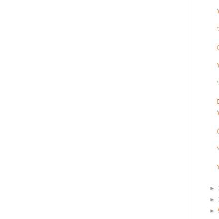
►
►
►