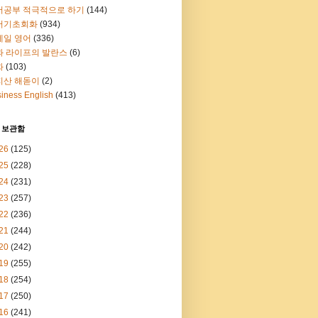
어공부 적극적으로 하기
(144)
어기초회화
(934)
메일 영어
(336)
과 라이프의 발란스
(6)
화
(103)
지산 해돋이
(2)
iness English
(413)
 보관함
26
(125)
25
(228)
24
(231)
23
(257)
22
(236)
21
(244)
20
(242)
19
(255)
18
(254)
17
(250)
16
(241)