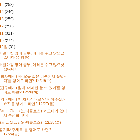
15
(258)
14
(240)
13
(259)
12
(250)
11
(321)
10
(274)
12월
(31)
매일아침 영어 공부, 여러분 수고 많으셨
습니다 (수정판)
매일아침 영어 공부, 여러분 수고 많으셧
습니다!
'(회사에서) 자, 오늘 일은 이쯤에서 끝냅시
다'를 영어로 하면? 12/29(수)
'(친구에게) 힘내, 너라면 할 수 있어'를 영
어로 하면? 12/28(화)
'(약국에서) 이 처방전대로 약 지어주실래
요?' 를 영어로 하면? 12/27(월)
Santa Claus (산타클로스) -> 오타가 있어
서 수정합니다!
Santa Claus (산타클로스) - 12/25(토)
'감기약 주세요' 를 영어로 하면?
12/24(금)