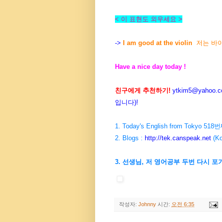
< 이 표현도 외우세요 >
->
I am good at the violin
저는 바
Have a nice day today !
친구에게 추천하기!
ytkim5@yahoo.co
입니다)!
1. Today's English from Tokyo 5
2. Blogs :
http://tek.canspeak.net
(Ko
3. 선생님, 저 영어공부 두번 다시 포
작성자:
Johnny
시간:
오전 6:35