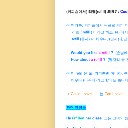
(커피숍에서)
리필(refill) 되요?
: Cou
-> 여러분, 커피숍에서 무료로 커피 더
리필 ( refill ) 이라고 하죠. re (다시
refill (동사) 더 채우다, (명사) 한잔
Would you like
a refill
?
(손님에
How about
a refill
?
(옆자리 술 친
-> 이 refill 은 술, 커피뿐만 아니라, 
채우다 (바꾸다)라고 할때도 씁니다.
->
Could I have ....
는
Can I have....
관련 표현들
He
refilled
her glass
그는 그녀의 (