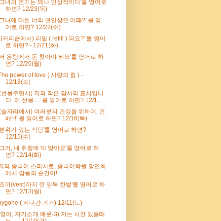
'그녀의 연기는 꽤나 인상적이다'를 영어로
하면? 12/23(목)
'그녀에 대한 너의 첫인상은 어때?' 를 영
어로 하면? 12/22(수)
' (커피숍에서) 리필 ( refill ) 되요?' 를 영어
로 하면? - 12/21(화)
'저 은행에서 돈 찾아야 되요'를 영어로 하
면? 12/20(월)
The power of love ( 사랑의 힘 ) -
12/18(토)
'(선물주면서) 저의 작은 감사의 표시입니
다. 이 선물....' 를 영어로 하면? 12/1...
'(술자리에서) 여러분의 건강을 위하여, 건
배~!' 를 영어로 하면? 12/16(목)
'분위기 있는 식당'를 영어로 하면?
12/15(수)
'그거, 내 취향에 딱 맞아요'를 영어로 하
면? 12/14(화)
저의 중국어 스피치로, 중국어학원 망연회
에서 감동의 순간이!
'조끼(vest)까지 낀 양복 한벌'를 영어로 하
면? 12/13(월)
bygone ( 지나간 과거) 12/11(토)
(영어, 자기소개 예문-3) 저는 시간 있을때
는...... 12/10(금)