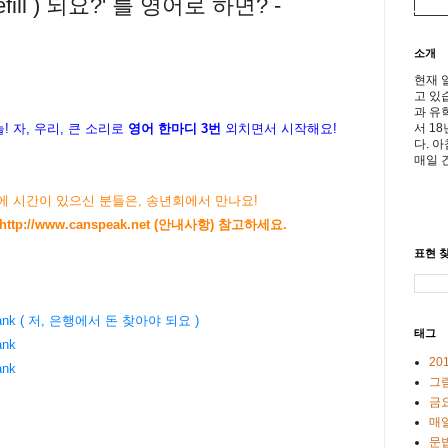
fill ) 되요?' 를 영어로 하면? -
소개
현재 
고 있
과 유
서 1
!
자, 우리, 큰 소리로
영어 한마디 3번
외치면서 시작해요!
다. 
매일 
저녁에 시간이 있으신 분들은, 송년회에서 만나요!
http://www.canspeak.net
(안내사항) 참고하세요.
표현 찾
the bank ( 저, 은행에서 돈 찾아야 되요 )
태그
ank
20
ank
그
금
매일
문