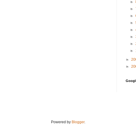
►
►
►
►
►
►
►
►
►
20
►
20
Goog
Powered by
Blogger
.