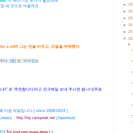
ner
.
이 팩스기는 토너가 필요하네
►
20
장 새 것으로 바꿀게요.
►
20
►
20
►
20
►
20
▼
20
▼
ked for a refill 그는 잔을 비우고, 리필을 부탁했다.
비우다. (형) 빈, 비어있는
.kr
" 로 '추천합니다'라고 친구메일 보내 주시면 됩니다(무료
29번째 아침 메일입니다.( since 2008/10/24 )
Korean).
http://tej.canspeak.net
(Japanese)
! (
Try just one more time !
)