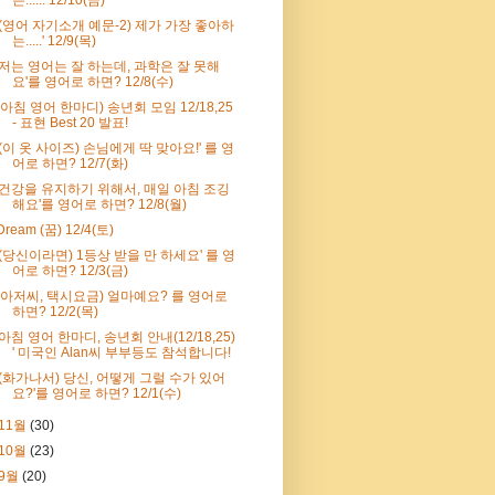
'(영어 자기소개 예문-2) 제가 가장 좋아하
는.....' 12/9(목)
'저는 영어는 잘 하는데, 과학은 잘 못해
요'를 영어로 하면? 12/8(수)
(아침 영어 한마디) 송년회 모임 12/18,25
- 표현 Best 20 발표!
'(이 옷 사이즈) 손님에게 딱 맞아요!' 를 영
어로 하면? 12/7(화)
'건강을 유지하기 위해서, 매일 아침 조깅
해요'를 영어로 하면? 12/8(월)
Dream (꿈) 12/4(토)
'(당신이라면) 1등상 받을 만 하세요' 를 영
어로 하면? 12/3(금)
(아저씨, 택시요금) 얼마예요? 를 영어로
하면? 12/2(목)
'아침 영어 한마디, 송년회 안내(12/18,25)
' 미국인 Alan씨 부부등도 참석합니다!
'(화가나서) 당신, 어떻게 그럴 수가 있어
요?'를 영어로 하면? 12/1(수)
11월
(30)
10월
(23)
9월
(20)