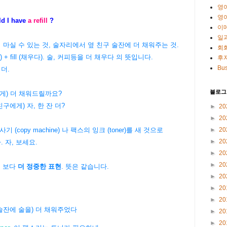
영
영
ld I have
a refill
?
이
일
 마실 수 있는 것, 술자리에서 옆 친구 술잔에 더 채워주는 것.
회
) + fill (채우다). 술, 커피등을
더 채우다 의 뜻입니다.
후
Bus
 더.
블로그
게) 더 채워드릴까요?
구에게) 자, 한 잔 더?
►
20
►
20
►
20
복사기 (copy machine) 나 팩스의 잉크 (toner)를 새 것으로
►
20
 자, 보세요.
►
20
►
20
.
보다
더 정중한 표현
. 뜻은 같습니다.
►
20
►
20
►
20
술잔에 술을) 더 채워주었다
►
20
►
20