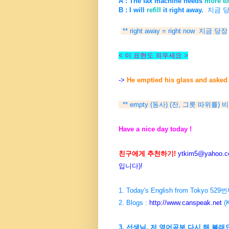
A : The fax machine needs
more to
B : I will
refill
it right away.
지금 당
** right away = right now 지금 당장
< 이 표현도 외우세요 >
->
He emptied his glass and as
** empty (동사) (잔, 그릇 따위를) 
Have a nice day today !
친구에게 추천하기!
ytkim5@yahoo.co
입니다)!
1. Today's English from Tokyo 5
2. Blogs :
http://www.canspeak.net
(
3. 선생님, 저 영어공부 다시 해 볼래요