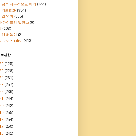
어공부 적극적으로 하기
(144)
어기초회화
(934)
메일 영어
(336)
과 라이프의 발란스
(6)
화
(103)
지산 해돋이
(2)
iness English
(413)
 보관함
26
(125)
25
(228)
24
(231)
23
(257)
22
(236)
21
(244)
20
(242)
19
(255)
18
(254)
17
(250)
16
(241)