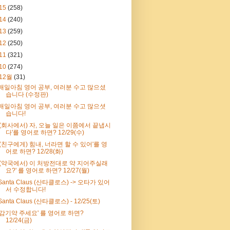
15
(258)
14
(240)
13
(259)
12
(250)
11
(321)
10
(274)
12월
(31)
매일아침 영어 공부, 여러분 수고 많으셨
습니다 (수정판)
매일아침 영어 공부, 여러분 수고 많으셧
습니다!
'(회사에서) 자, 오늘 일은 이쯤에서 끝냅시
다'를 영어로 하면? 12/29(수)
'(친구에게) 힘내, 너라면 할 수 있어'를 영
어로 하면? 12/28(화)
'(약국에서) 이 처방전대로 약 지어주실래
요?' 를 영어로 하면? 12/27(월)
Santa Claus (산타클로스) -> 오타가 있어
서 수정합니다!
Santa Claus (산타클로스) - 12/25(토)
'감기약 주세요' 를 영어로 하면?
12/24(금)