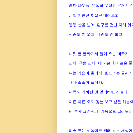
숱한 나무들, 무성히 무성히 우거진 
금빛 기름진 햇살은 내려오고
둥둥 산을 넘어, 흰구름 건넌 자리 씻
사슴도 안 오고, 바람도 안 불고
너멋 골 골짜기서 울어 오는 뻐꾸기....
산아, 푸른 산아, 네 가슴 향기로운 
나는 가슴이 울어라. 흐느끼는 골짜
내사 줄줄이 울어라.
아득히 가버린 것 잊어버린 하늘과
아른 아른 오지 않는 보고 싶은 하늘
난 혼자 그리워라. 가슴으로 그리워라
티끌 부는 세상에도 벌레 같은 세상