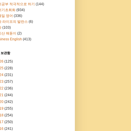
어공부 적극적으로 하기
(144)
어기초회화
(934)
메일 영어
(336)
과 라이프의 발란스
(6)
화
(103)
지산 해돋이
(2)
iness English
(413)
 보관함
26
(125)
25
(228)
24
(231)
23
(257)
22
(236)
21
(244)
20
(242)
19
(255)
18
(254)
17
(250)
16
(241)