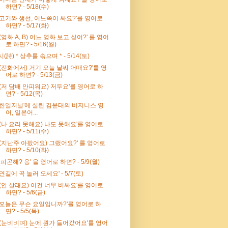
하면? - 5/18(수)
'고기와 생선, 어느쪽이 싸요?'를 영어로
하면? - 5/17(화)
'(영화 A, B) 어느 영화 보고 싶어?' 를 영어
로 하면? - 5/16(월)
시(詩) * 상추를 솎으며 * - 5/14(토)
'(전화에서) 거기 오늘 날씨 어때요?'를 영
어로 하면? - 5/13(금)
'(저 담배 안피워요) 저두요'를 영어로 하
면? - 5/12(목)
'한일저널'에 실린 김윤태의 비지니스 영
어, 일본어...
'(나 요리 못해요) 나도 못해요'를 영어로
하면? - 5/11(수)
'(지난주 아팠어요) 그랬어요?' 를 영어로
하면? - 5/10(화)
' 피곤해? 응' 을 영어로 하면? - 5/9(월)
'연길에 꼭 놀러 오세요' - 5/7(토)
'(안 살래요) 이건 너무 비싸요'를 영어로
하면? - 5/6(금)
'오늘은 무슨 요일입니까?'를 영어로 하
면? - 5/5(목)
'(눈비비며) 눈에 뭔가 들어갔어요'를 영어