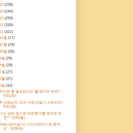
15
(258)
14
(240)
13
(259)
12
(250)
11
(321)
12월
(17)
11월
(24)
10월
(26)
9월
(26)
8월
(28)
7월
(27)
6월
(27)
5월
(33)
'무서워 할 필요없어요' 를 영어로 하면? -
5/31(화)
추 성엽님의, 멋진 사랑 만들기 스토리(1) -
5/31(화)
'그는 담배 끊기로 약속했다'를 영어로 하
면? - 5/30(월)
Dairy (영어일기), '다이어트하기로 했어
요' - 5/28(토)