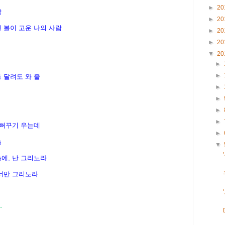
►
20
람
►
20
 볼이 고운 나의 사람
►
20
►
20
▼
20
►
►
 달려도 와 줄
►
►
►
►
 뻐꾸기 우는데
►
속
▼
속에, 난 그리노라
 너만 그리노라
-