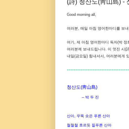
(詩) 청산도(靑山島) - 
Good morning all,
여러분, 매일 아침 영어한마디를 보내
여기, 제 아침 영어한마디 독자(박 정
여러분께 보내드립니다. 이 멋진 시(詩
내일(금요일) 힘내셔서, 여러분에게 있
------------------------------------
청산도(靑山島)
-- 박 두 진
산아, 우뚝 솟은 푸른 산아
철철철 흐르듯 짙푸른 산아