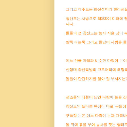
그리고 제주도는 화산섬이라 한라산을
청산도는 사방으로 약300여 미터에 
니다.
돌들의 섬 청산도는 농사 지을 땅이 
밭둑과 논둑 그리고 돌담이 사방을 둘
여느 산골 마을과 비슷한 다랑이 논
신생대 화산폭발의 끄트머리에 해당
돌들이 단단하지를 않아 잘 부서지는
선조들의 애환이 담긴 다랑이 논을 
청산도의 또다른 특징이 바로 '구들장
구들장 논은 여느 다랑이 논과 다를바
돌 위에 흙을 부어 농사를 짓는 형태