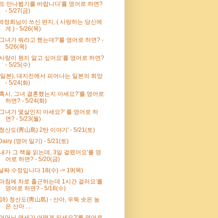
'또 만나뵙기를 바랍니다'를 영어로 하면?
- 5/27(금)
박정희님이 쓰신 편지, ( 사랑하는 당신에
게 ) - 5/26(목)
'그녀가 뭐라고 했는데?'를 영어로 하면? -
5/26(목)
'사랑이 뭔지 알고 싶어요'를 영어로 하면?
- 5/25(수)
(일본), 대지진에서 피어나는 일본의 희망
- 5/24(화)
'혹시, 그녀 결혼했는지 아세요?'를 영어로
하면? - 5/24(화)
'그녀가 몇살인지 아세요?' 를 영어로 하
면? - 5/23(월)
'청산도(靑山島) 2탄 이야기' - 5/21(토)
Dairy (영어 일기) - 5/21(토)
'내가 그 책을 읽는데, 3일 걸렸어요'를 영
어로 하면? - 5/20(금)
날짜 수정입니다 18(수) -> 19(목)
'아침에 차로 출근하는데 1시간 걸러요'를
영어로 하면? - 5/18(수)
(詩) 청산도(靑山島) - 산아, 우뚝 솟은 높
은 산아.....
'어머님 연세가 어떻게 되세요?'를 영어로