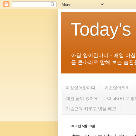
Today's
아침 영어한마디 - 매일 아
를 큰소리로 말해 보는 습관을 
아침영어한마디
기초영어회화
제겐 꿈이 있어요
ChatGPT로 
가슴근육 키우고 뱃살 빼고
2011년 5월 19일