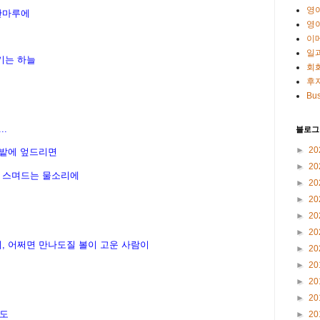
영
산마루에
영
이
일
기는 하늘
회
후
Bus
..
블로그
►
20
풀밭에 엎드리면
►
20
기 스며드는 물소리에
►
20
►
20
►
20
►
20
에, 어쩌면 만나도질 볼이 고운 사람이
►
20
►
20
►
20
►
20
에도
►
20