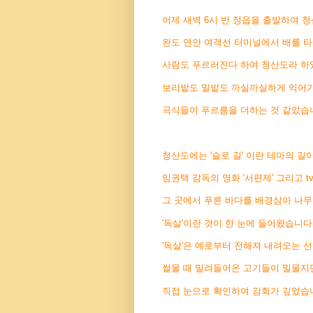
어제 새벽 6시 반 정읍을 출발하여 
완도 연안 여객선 터미널에서 배를 타고
사람도 푸르러진다 하여 청산도라 하
보리밭도 밀밭도 까실까실하게 익어가
곡식들이 푸르름을 더하는 것 같았습
청산도에는 '슬로 길' 이란 테마의 길이
임권택 감독의 영화 '서편제' 그리고 t
그 곳에서 푸른 바다를 배경삼아 나무
'독살'이란 것이 한 눈에 들어왔습니다
'독살'은 예로부터 전해져 내려오는 
썰물 때 밀려들어온 고기들이 밀물지
직접 눈으로 확인하여 감회가 깊었습