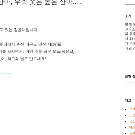
산아, 우뚝 솟은 높은 산아.....
소개
현재 
고 있
고 있는 김윤태입니다.
과 유
서 1
다. 
희)님께서 주신 너무도 멋진 시(詩)를
매일 
)를 보시면서, 이번 주도 남은
오늘(목요일),
어, 최고의 날로 만드세요!
-------
표현 찾
태그
20
그
금
매일
문