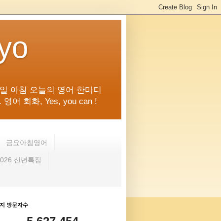
kyo
일 아침 오늘의 영어 한마디
화, Yes, you can !
금요아침영어
2026 신년특집
지 방문자수