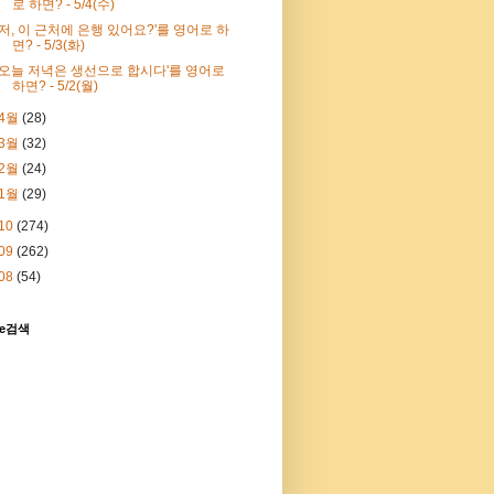
로 하면? - 5/4(수)
'저, 이 근처에 은행 있어요?'를 영어로 하
면? - 5/3(화)
'오늘 저녁은 생선으로 합시다'를 영어로
하면? - 5/2(월)
4월
(28)
3월
(32)
2월
(24)
1월
(29)
10
(274)
09
(262)
08
(54)
le검색