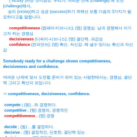
( victory )하는 것이겠죠. 우리가, 어려운 난제 (challenge) 에 도전
(challenge)해서,
승리 (victory)하고 성공 (success)하기 위해선 보통 다음의 3가지가 필
요하다고들 말합니다.
competitiveness
(컴패터-티브니스); (명) 경쟁심. 남과 경쟁해서 이기
고자 하는 경쟁심
decisiveness
(디싸이-시브니스); (명) 결단력. 과감성
confidence
(컨피던쓰); (명) 확신. 자신감. 해 낼수 있다는 확신과 자신
감
Somebody ready for a challenge shows competitiveness,
decisiveness and confidence.
여려운 난제에 맞서 도전할 준비가 되어 있는 사람한테서는, 경쟁심, 결단
력 그리고 확신이 보입니다.
->
competitiveness, decisiveness, confidence.
compete ;
(동)...와 경쟁하다.
competitive
; (형) 경쟁의, 경쟁적인
competitiveness
; (명) 경쟁
decide
; (동) ...를 결정하다.
decisive
; (형) 결정적인, 단호한, 결단력 있는