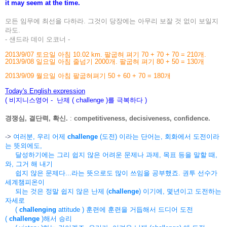
it may seem at the time.
모든 임무에 최선을 다하라. 그것이 당장에는 아무리 보잘 것 없이 보일지
라도.
- 샌드라 데이 오코너 -
2013/9/07 토요일 아침 10.02 km. 팔굽혀 펴기 70 + 70 + 70 = 210개.
2013/9/08 일요일 아침 줄넘기 2000개.
팔굽혀 펴기 80 + 50 = 130개
2013/9/09 월요일 아침 팔굽혀펴기 50 + 60 + 70 = 180개
Today's English expression
( 비지니스영어 - 난제 ( challenge )를 극복하다 )
경쟁심, 결단력, 확신.
:
competitiveness, decisiveness, confidence.
->
여러분,
우리 어제
challenge
(도전) 이라는 단어는, 회화에서 도전이라
는 뜻외에도,
달성하기에는 그리 쉽지 않은 어려운 문제나 과제, 목표 등을 말할 때,
와, 그거 해 내기
쉽지 않은 문제다
...라는 뜻으로도 많이 쓰임을 공부했죠. 권투 선수가
세계챔피온이
되는 것은 정말 쉽지 않은 난제 (
challenge
) 이기에, 몇년이고 도전하는
자세로
(
challenging
attitude ) 훈련에 훈련을 거듭해서 드디어 도전
(
challenge
)해서 승리