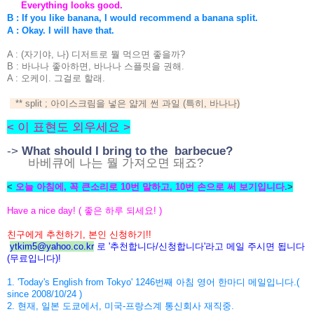
Everything looks good.
B : If you like banana, I would recommend a banana split.
A : Okay. I will have that.
A : (자기야, 나) 디저트로 뭘 먹으면 좋을까?
B : 바나나 좋아하면, 바나나 스플릿을 권해.
A : 오케이. 그걸로 할래.
** split ; 아이스크림을 넣은 얇게 썬 과일 (특히, 바나나)
< 이 표현도 외우세요 >
->
What should I bring to the barbecue?
바베큐에 나는 뭘 가져오면 돼죠?
<
오늘 아침에, 꼭 큰소리로 10번 말하고, 10번 손으로 써 보기입니다.
>
Have a nice day! ( 좋은 하루 되세요! )
친구에게 추천하기, 본인 신청하기!!
ytkim5@yahoo.co.kr
로 '추천합니다/신청합니다'라고
메일 주시면 됩니다
(무료입니다)!
1. 'Today's English from Tokyo' 1246번째 아침 영어 한마디 메일입니다.(
since 2008/10/24 )
2. 현재, 일본 도쿄에서, 미국-프랑스계 통신회사 재직중.