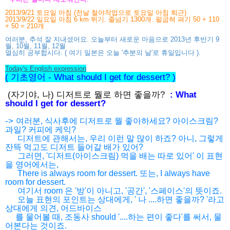
2013/9/21 토요일 아침 (전날 철야작업으로 토요일 아침 퇴근)
2013/9/22 일요일 아침 6 km 뛰기. 줄넘기 1300개.
팔굽혀 펴기 50 + 110
+ 50 = 210개
여러분, 추석 잘 지내셨어요. 오늘부터 새로운 마음으로 2013년 후반기 9
월, 10월, 11월, 12월
열심히 공부합시다. ( 여기 일본은 오늘 '추분의 날'로 휴일입니다 ).
Today's English expression
( 기초영어 - What should I get for dessert? )
(자기야, 나) 디저트로 뭘로 하면 좋을까?
: What
should I get for dessert?
->
여러분, 식사후에 디저트로 뭘 좋아하세요? 아이스크림?
과일? 커피에 케익?
디저트에 관해서는, 우리 이런 말 많이 하죠? 아니, 그렇게
잔뜩 먹고도 디저트 들어갈 배가 있어?
그러면, '디저트(아이스크림) 먹을 배는 따로 있어' 이 표현
을 영어에서는,
There is always room for dessert. 또는, I always have
room for dessert.
여기서 room 은 '방'이 아니고, '공간', '스페이스'의 뜻이죠.
오늘 표현의 포인트는 상대에게, ' 나 ....하면 좋을까? '라고
상대에게 의견, 어드바이스
를 물어볼 때, 조동사 should '....하는 편이 좋다'를 써서, 물
어본다는 것이죠.