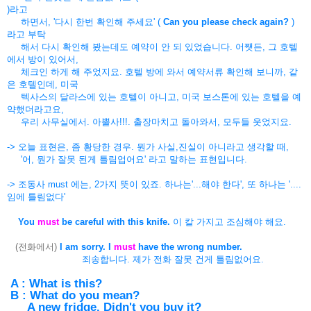
)라고
하면서, '다시 한번 확인해 주세요' (
Can you please check again?
)
라고 부탁
해서 다시 확인해 봤는데도 예약이 안 되 있었습니다. 어쨋든, 그 호텔
에서 방이 있어서,
체크인 하게 해 주었지요. 호텔 방에 와서 예약서류 확인해 보니까, 같
은 호텔인데, 미국
텍사스의 달라스에 있는 호텔이 아니고, 미국 보스톤에 있는 호텔을 예
약했더라고요,
우리 사무실에서. 아뿔사!!!. 출장마치고 돌아와서, 모두들 웃었지요.
-> 오늘 표현은, 좀 황당한 경우. 뭔가 사실,진실이 아니라고 생각할 때,
'어, 뭔가 잘못 된게 틀림업어요' 라고 말하는 표현입니다.
-> 조동사 must 에는, 2가지 뜻이 있죠. 하나는'...해야 한다', 또 하나는 '....
임에 틀림없다'
You
must
be careful with this knife.
이 칼 가지고 조심해야 해요.
(전화에서)
I am sorry. I
must
have the wrong number.
죄송합니다. 제가 전화 잘못 건게 틀림없어요.
A : What is this?
B : What do you mean?
A new fridge. Didn't you buy it?