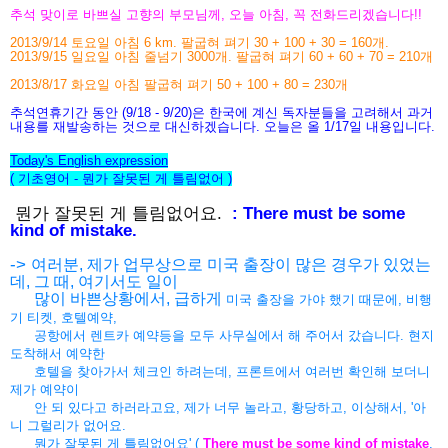
추석 맞이로 바쁘실 고향의 부모님께, 오늘 아침, 꼭 전화드리겠습니다!!
2013/9/14 토요일 아침 6 km. 팔굽혀 펴기 30 + 100 + 30 = 160개.
2013/9/15 일요일 아침 줄넘기 3000개.
팔굽혀 펴기 60 + 60 + 70 = 210개
2013/8/17 화요일 아침 팔굽혀 펴기 50 + 100 + 80 = 230개
추석연휴기간 동안 (9/18 - 9/20)은 한국에 계신 독자분들을 고려해서 과거
내용를 재발송하는 것으로 대신하겠습니다. 오늘은 올 1/17일 내용입니다.
Today's English expression
( 기초영어 - 뭔가 잘못된 게 틀림없어 )
뭔가 잘못된 게 틀림없어요.
: There must be some
kind of mistake.
->
여러분, 제가 업무상으로 미국 출장이 많은 경우가 있었는
데, 그 때, 여기서도 일이
많이 바쁜상황에서, 급하게
미국 출장을 가야 했기 때문에, 비행
기 티켓, 호텔예약,
공항에서 렌트카 예약등을 모두 사무실에서 해 주어서 갔습니다. 현지
도착해서 예약한
호텔을 찾아가서 체크인 하려는데, 프론트에서 여러번 확인해 보더니
제가 예약이
안 되 있다고 하러라고요,
제가 너무 놀라고, 황당하고, 이상해서, '아
니 그럴리가
없어요.
뭔가 잘못된 게 틀림없어요' (
There must be some kind of mistake
.