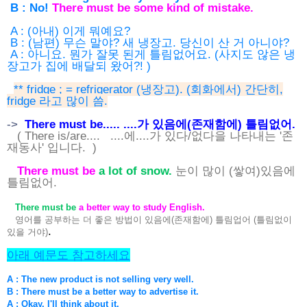
B : No!
There must be some kind of mistake.
A : (아내) 이게 뭐예요?
B : (남편) 무슨 말야? 새 냉장고. 당신이 산 거 아니야?
A : 아니요. 뭔가 잘못 된게 틀림없어요. (사지도 않은 냉
장고가 집에 배달되 왔어?! )
** fridge ; = refrigerator (냉장고). (회화에서) 간단히,
fridge 라고 많이 씀.
->
There must be..... ....가 있음에(존재함에) 틀림없어.
( There is/are.... ....에....가 있다/없다을 나타내는 '존
재동사' 입니다. )
There must be
a lot of snow.
눈이 많이 (쌓여)있음에
틀림없어.
There must be
a better way to study English.
영어를 공부하는 더 좋은 방법이 있음에(존재함에) 틀림업어 (틀림없이
.
있을 거야)
아래 예문도 참고하세요
A : The new product is not selling very well.
B : There must be a better way to advertise it.
A : Okay. I'll think about it.