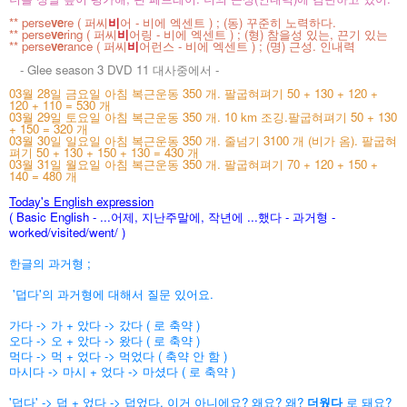
** perse
ve
re ( 퍼씨
비
어 - 비에 엑센트 ) ; (동) 꾸준히 노력하다.
** perse
ve
ring ( 퍼씨
비
어링 - 비에 엑센트 ) ; (형) 참을성 있는, 끈기 있는
** perse
ve
rance ( 퍼씨
비
어런스 - 비에 엑센트 ) ; (명) 근성. 인내력
- Glee season 3 DVD 11 대사중에서 -
03월 28일 금요일 아침 복근운동 350 개. 팔굽혀펴기 50 + 130 + 120 +
120 + 110 = 530 개
03월 29일 토요일 아침 복근운동 350 개. 10 km 조깅.팔굽혀펴기 50 + 130
+ 150 = 320 개
03월 30일 일요일 아침 복근운동 350 개. 줄넘기 3100 개 (비가 옴). 팔굽혀
펴기 50 + 130 + 150 + 130 = 430 개
03월 31일 월요일 아침 복근운동 350 개. 팔굽혀펴기 70 + 120 + 150 +
140 = 480 개
Today's English expression
( Basic English - ...어제, 지난주말에, 작년에 ...했다 - 과거형 -
worked/visited/went/
)
한글의 과거형 ;
'덥다'의 과거형에 대해서 질문 있어요.
가다 -> 가 + 았다 -> 갔다 ( 로 축약 )
오다 -> 오 + 았다 -> 왔다 ( 로 축약 )
먹다 -> 먹 + 었다 -> 먹었다 ( 축약 안 함 )
마시다 -> 마시 + 었다 -> 마셨다 ( 로 축약 )
'덥다' -> 덥 + 었다 -> 덥었다. 이거 아니에요? 왜요? 왜?
더웠다
로 돼요?