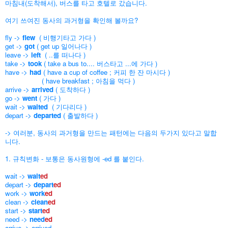
마침내(도착해서), 버스를 타고 호텔로 갔습니다.
여기 쓰여진 동사의 과거형을 확인해 볼까요?
fly ->
flew
( 비행기타고 가다 )
get ->
got
( get up 일어나다 )
leave ->
left
( ..를 떠나다 )
take ->
took
( take a bus to.... 버스타고 ...에 가다 )
have ->
had
( have a cup of coffee ; 커피 한 잔 마시다 )
( have breakfast ; 아침을 먹다 )
arrive ->
arrived
( 도착하다 )
go ->
went
( 가다 )
wait ->
waited
( 기다리다 )
depart ->
departed
( 출발하다 )
-> 여러분,
동사의 과거형을 만드는 패턴에는 다음의 두가지 있다고 말합
니다.
1. 규칙변화 - 보통은 동사원형에 -ed 를 붙인다.
wait ->
wait
ed
depart ->
depart
ed
work ->
work
ed
clean ->
clean
ed
start ->
start
ed
need ->
need
ed
arrive -> arrived