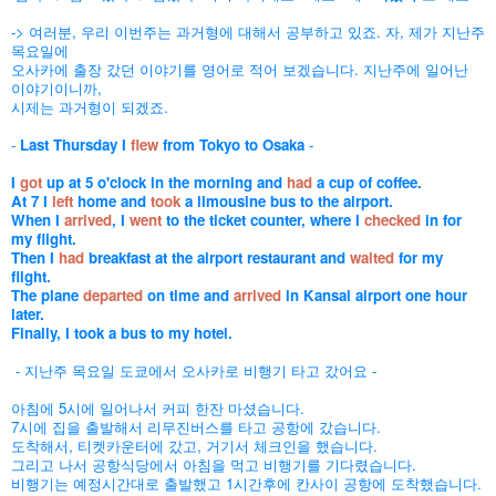
-> 여러분, 우리 이번주는 과거형에 대해서 공부하고 있죠. 자, 제가 지난주
목요일에
오사카에 출장 갔던 이야기를 영어로 적어 보겠습니다.
지난주에 일어난
이야기이니까,
시제는 과거형이 되겠죠.
-
Last Thursday I
flew
from Tokyo to Osaka
-
I
got
up at 5 o'clock in the morning and
had
a cup of coffee.
At 7 I
left
home and
took
a limousine bus to the airport.
When I
arrived
, I
went
to the ticket counter, where I
checked
in for
my flight.
Then I
had
breakfast at the airport restaurant and
waited
for my
flight.
The plane
departed
on time and
arrived
in Kansai airport one hour
later.
Finally, I took a bus to my hotel.
- 지난주 목요일 도쿄에서 오사카로 비행기 타고 갔어요 -
아침에 5시에 일어나서 커피 한잔 마셨습니다.
7시에 집을 출발해서 리무진버스를 타고 공항에 갔습니다.
도착해서, 티켓카운터에 갔고, 거기서 체크인을 했습니다.
그리고 나서 공항식당에서 아침을 먹고 비행기를 기다렸습니다.
비행기는 예정시간대로 출발했고 1시간후에 칸사이 공항에 도착했습니다.