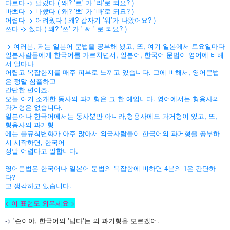
다르다 -> 달랐다 ( 왜? '르' 가 '라'로 되요? )
바쁘다 -> 바빴다 ( 왜? '쁘' 가 '빠'로 되요? )
어렵다 -> 어려웠다 ( 왜? 갑자기 '워'가 나왔어요? )
쓰다 -> 썼다 ( 왜? '쓰' 가 ' 써 ' 로 되요? )
-> 여러분, 저는 일본어 문법을 공부해 봤고, 또, 여기 일본에서 토요일마다
일본사람들에게 한국어를 가르치면서, 일본어, 한국어 문법이 영어에 비해
서 얼마나
어렵고 복잡한지를
매주 피부로 느끼고 있습니다. 그에 비해서, 영어문법
은 정말 심플하고
간단한 편이죠.
오늘 여기 소개한 동사의 과거형은 그 한 예입니다. 영어에서는 형용사의
과거형은 없습니다.
일본어나 한국어에서는 동사뿐만 아니라,형용사에도 과거형이 있고, 또,
형용사의 과거형
에는 불규칙변화가 아주 많아서
외국사람들이 한국어의 과거형을 공부하
시 시작하면, 한국어
정말 어렵다고 말합니다.
영어문법은 한국어나 일본어 문법의 복잡함에 비하면 4분의 1은 간단하
다?
고 생각하고
있습니다.
< 이 표현도 외우세요 >
->
'순이야, 한국어의 '덥다'는 의 과거형을 모르겠어.