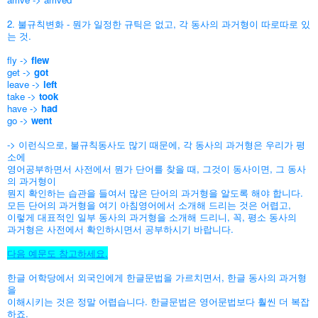
2. 불규칙변화 - 뭔가 일정한 규틱은 없고, 각 동사의 과거형이 따로따로 있
는 것.
fly ->
flew
get ->
got
leave ->
left
take ->
took
have ->
had
go ->
went
-> 이런식으로, 불규칙동사도 많기 때문에, 각 동사의 과거형은 우리가 평
소에
영어공부하면서 사전에서
뭔가 단어를 찾을 때, 그것이 동사이면, 그 동사
의 과거형이
뭔지 확인하는
습관을 들여서 많은 단어의 과거형을 알도록 해야 합니다.
모든 단어의 과거형을 여기 아침영어에서 소개해 드리는 것은 어렵고,
이렇게 대표적인 일부 동사의 과거형을 소개해 드리니, 꼭, 평소 동사의
과거형은 사전에서 확인하시면서 공부하시기 바랍니다.
다음 예문도 참고하세요.
한글 어학당에서 외국인에게 한글문법을 가르치면서, 한글 동사의 과거형
을
이해시키는 것은 정말 어렵습니다. 한글문법은 영어문법보다 훨씬 더 복잡
하죠.