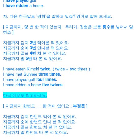
I
have played
golf.
I
have ridden
a horse.
자, 다음 한국말도 '경험'을 말하고 있죠? 영어로 말해 보세요.
[ 지금까지, 몇 번 한 적이 있는지 - 우리가, 경험은 보통
횟수
를 넣어서 말
하죠 ]
지금까지 김치
2번
먹어본 적 있어요.
지금까지 순이
3번
만나본 적 있어요.
지금까지 골프
4번
쳐 본 적 있어요.
지금까지 말
5번
타 본 적 있어요.
I have eaten Kimchi
twice.
( twice = two times )
I have met Sunhee
three times.
I have played golf
four times.
I have ridden a horse
five twices.
다음 예문도 참고하세요.
[ 지금까지 한번도 .... 한 적이 없어요 ;
부정문
]
지금까지 김치 한번도 먹어 본 적 없어요.
지금까지 순이 한번도 만나 본 적 없어요.
지금까지 골프 한번도 쳐 본 적 없어요.
지금까지 말 한번도 타 본 적 없어요.