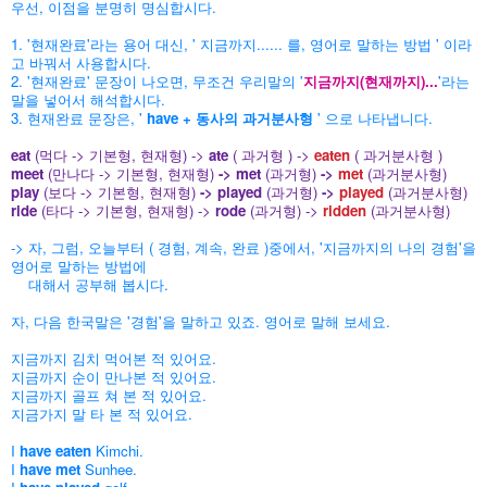
우선, 이점을 분명히 명심합시다.
1. '현재완료'라는 용어 대신, ' 지금까지...... 를, 영어로 말하는 방법 ' 이라
고 바꿔서 사용합시다.
2. '현재완료' 문장이 나오면, 무조건 우리말의 '
지금까지(현재까지)...
'라는
말을 넣어서 해석합시다.
3. 현재완료 문장은, '
have + 동사의 과거분사형
' 으로 나타냅니다.
eat
(먹다 -> 기본형, 현재형) ->
ate
( 과거형 ) ->
eaten
( 과거분사형 )
meet
(만나다 -> 기본형, 현재형)
-> met
(과거형)
->
met
(과거분사형)
play
(보다 -> 기본형, 현재형)
-> played
(과거형)
->
played
(과거분사형)
ride
(타다 -> 기본형, 현재형) ->
rode
(과거형) ->
ridden
(과거분사형)
-> 자, 그럼, 오늘부터 ( 경험, 계속, 완료 )중에서, '지금까지의 나의 경험'을
영어로 말하는 방법에
대해서 공부해 봅시다.
자, 다음 한국말은 '경험'을 말하고 있죠. 영어로 말해 보세요.
지금까지 김치 먹어본 적 있어요.
지금까지 순이 만나본 적 있어요.
지금까지 골프 쳐 본 적 있어요.
지금가지 말 타 본 적 있어요.
I
have eaten
Kimchi.
I
have met
Sunhee.