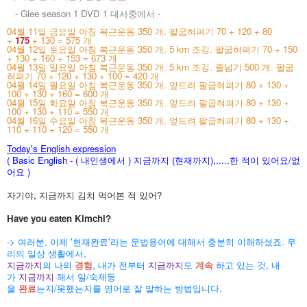
- Glee season 1 DVD 1 대사중에서 -
04월 11일 금요일 아침 복근운동 350 개. 팔굽혀펴기 70 + 120 + 80
+
175
+ 130 = 575 개
04월 12일 토요일 아침 복근운동 350 개. 5 km 조깅. 팔굽혀펴기 70 + 150
+ 130 + 160 + 153 = 673 개
04월 13일 일요일 아침 복근운동 350 개. 5 km 조깅. 줄넘기 500 개. 팔굽
혀펴기 70 + 120 + 130 + 100 = 420 개
04월 14일 월요일 아침 복근운동 350 개. 엎드려 팔굽혀펴기 80 + 130 +
100 + 130 + 160 = 600 개
04월 15일 화요일 아침 복근운동 350 개. 엎드려 팔굽혀펴기 80 + 130 +
100 + 130 + 110 = 550 개
04월 16일 수요일 아침 복근운동 350 개. 엎드려 팔굽혀펴기 80 + 130 +
110 + 110 + 120 = 550 개
Today's English expression
( Basic English - ( 내인생에서 ) 지금까지 (현재까지),.....한 적이 있어요/없
어요
)
자기야,
지금까지 김치 먹어본 적 있어?
Have you eaten Kimchi?
-> 여러분, 이제 '현재완료'라는 문법용어에 대해서 충분히 이해하셨죠. 우
리의 일상 생활에서,
지금까지
의 나의
경험
, 내가 전부터
지금까지
도
계속
하고 있는 것, 내
가
지금까지
해서 일/숙제등
을
완료
는지/못했는지를
영어로 잘
말하는 방법입니다.